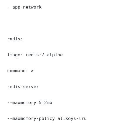
 - app-network

 redis:

 image: redis:7-alpine

 command: >

 redis-server

 --maxmemory 512mb

 --maxmemory-policy allkeys-lru
