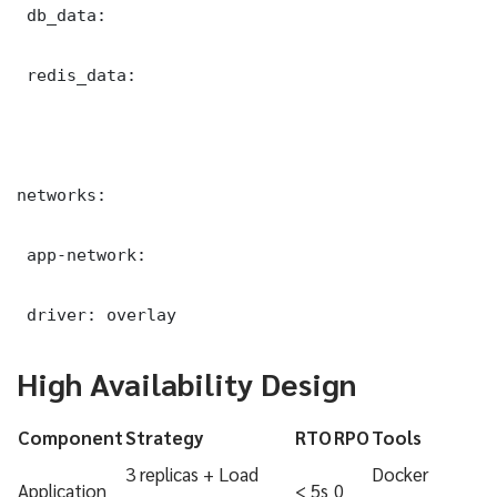
 db_data:

 redis_data:

networks:

 app-network:

 driver: overlay
High Availability Design
Component
Strategy
RTO
RPO
Tools
3 replicas + Load
Docker
Application
< 5s
0