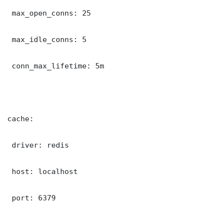
 max_open_conns: 25

 max_idle_conns: 5

 conn_max_lifetime: 5m

cache:

 driver: redis

 host: localhost

 port: 6379
