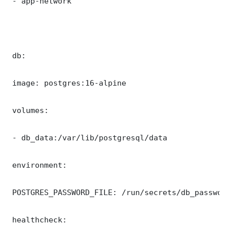
 - app-network

 db:

 image: postgres:16-alpine

 volumes:

 - db_data:/var/lib/postgresql/data

 environment:

 POSTGRES_PASSWORD_FILE: /run/secrets/db_password
 healthcheck:
