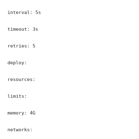
 interval: 5s

 timeout: 3s

 retries: 5

 deploy:

 resources:

 limits:

 memory: 4G

 networks:
