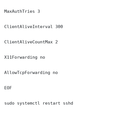
MaxAuthTries 3

ClientAliveInterval 300

ClientAliveCountMax 2

X11Forwarding no

AllowTcpForwarding no

EOF

sudo systemctl restart sshd
