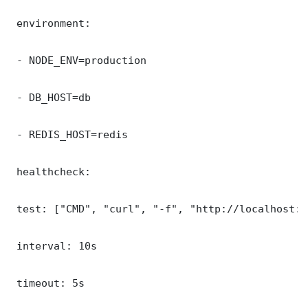
 environment:

 - NODE_ENV=production

 - DB_HOST=db

 - REDIS_HOST=redis

 healthcheck:

 test: ["CMD", "curl", "-f", "http://localhost:8
 interval: 10s

 timeout: 5s
