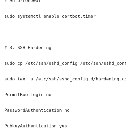
# Auto-renewal

sudo systemctl enable certbot.timer

# 3. SSH Hardening

sudo cp /etc/ssh/sshd_config /etc/ssh/sshd_config
sudo tee -a /etc/ssh/sshd_config.d/hardening.con
PermitRootLogin no

PasswordAuthentication no

PubkeyAuthentication yes
