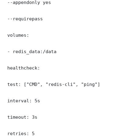
 --appendonly yes

 --requirepass 

 volumes:

 - redis_data:/data

 healthcheck:

 test: ["CMD", "redis-cli", "ping"]

 interval: 5s

 timeout: 3s

 retries: 5
