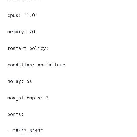
 cpus: '1.0'

 memory: 2G

 restart_policy:

 condition: on-failure

 delay: 5s

 max_attempts: 3

 ports:

 - "8443:8443"
