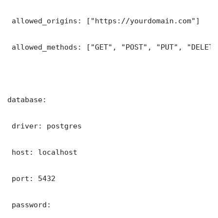
 allowed_origins: ["https://yourdomain.com"]

 allowed_methods: ["GET", "POST", "PUT", "DELETE"
database:

 driver: postgres

 host: localhost

 port: 5432

 password: 
