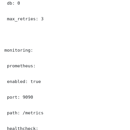
 db: 0

 max_retries: 3

monitoring:

 prometheus:

 enabled: true

 port: 9090

 path: /metrics

 healthcheck:
