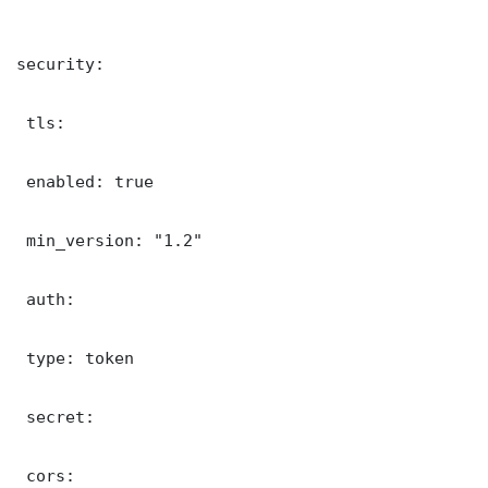
security:

 tls:

 enabled: true

 min_version: "1.2"

 auth:

 type: token

 secret: 

 cors:
