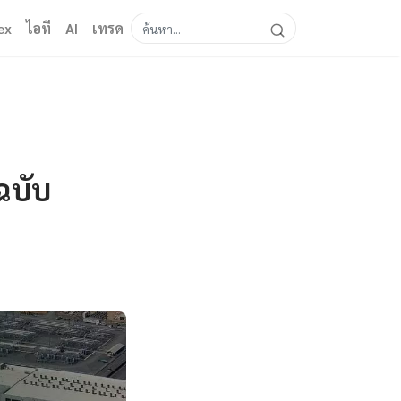
ex
ไอที
AI
เทรด
ฉบับ