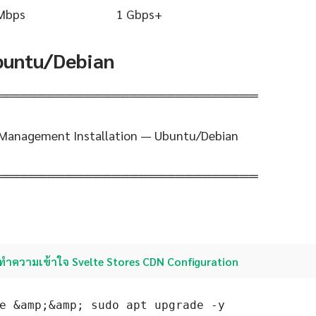
Mbps
1 Gbps+
Ubuntu/Debian
═════════════════════════════
Management Installation — Ubuntu/Debian
═════════════════════════════
ทำความเข้าใจ Svelte Stores CDN Configuration
e &amp;&amp; sudo apt upgrade -y