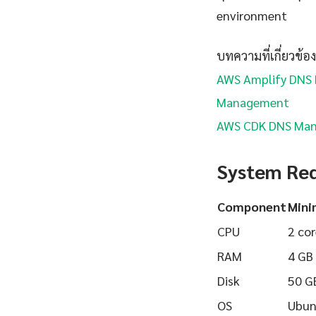
environment
บทความที่เกี่ยวข้อง
AWS Amplify DNS
Management
AWS CDK DNS Ma
System Re
Component
Min
CPU
2 cor
RAM
4 GB
Disk
50 G
OS
Ubun