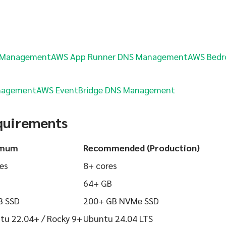
 Management
AWS App Runner DNS Management
AWS Bedr
nagement
AWS EventBridge DNS Management
quirements
imum
Recommended (Production)
es
8+ cores
64+ GB
B SSD
200+ GB NVMe SSD
tu 22.04+ / Rocky 9+
Ubuntu 24.04 LTS