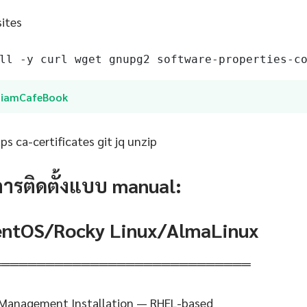
sites
ll -y curl wget gnupg2 software-properties-c
SiamCafeBook
s ca-certificates git jq unzip
การติดตั้งแบบ manual:
CentOS/Rocky Linux/AlmaLinux
═════════════════════════════
Management Installation — RHEL-based