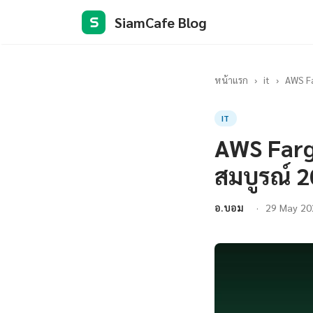
SiamCafe Blog
S
หน้าแรก
›
it
›
AWS Fa
IT
AWS Farg
สมบูรณ์ 
อ.บอม
29 May 20