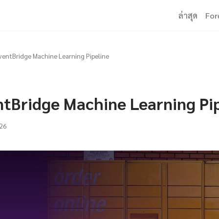
ล่าสุด
For
entBridge Machine Learning Pipeline
tBridge Machine Learning Pip
26