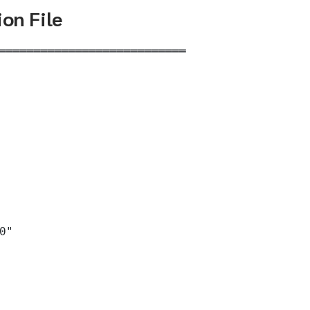
ion File
═══════════════════════════

0"
