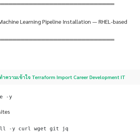
═════════════════════════════
achine Learning Pipeline Installation — RHEL-based
═════════════════════════════
ทำความเข้าใจ Terraform Import Career Development IT
e -y
sites
ll -y curl wget git jq