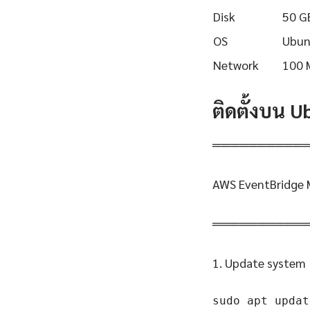
Disk
50 G
OS
Ubun
Network
100 
ติดตั้งบน 
══════════
AWS EventBridge M
══════════
1. Update system
sudo apt updat