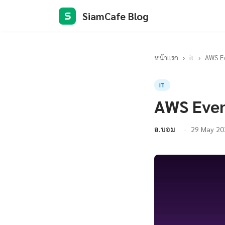
SiamCafe Blog
S
หน้าแรก
›
it
›
AWS Ev
IT
AWS Even
อ.บอม
29 May 20