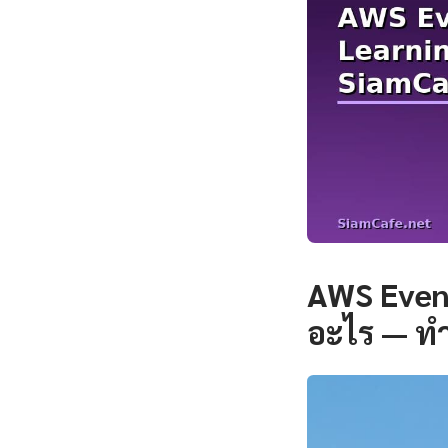
AWS Event
อะไร — ท