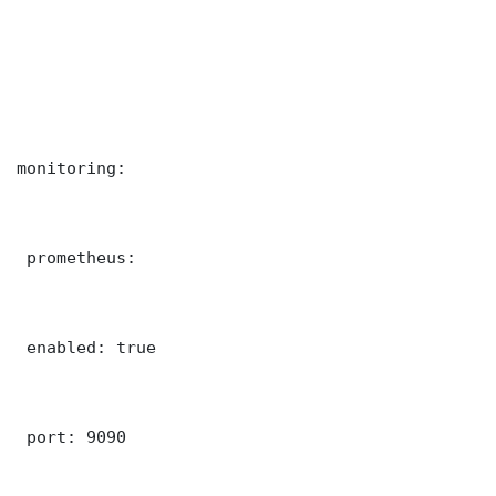
monitoring:

 prometheus:

 enabled: true

 port: 9090
