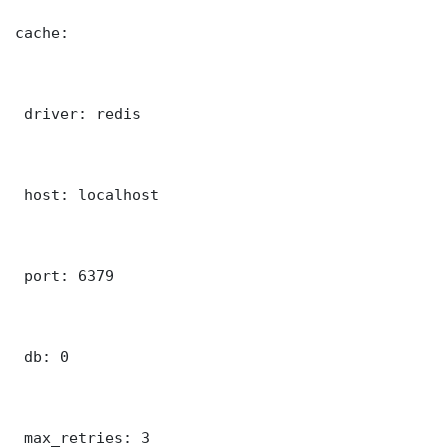
cache:

 driver: redis

 host: localhost

 port: 6379

 db: 0

 max_retries: 3
