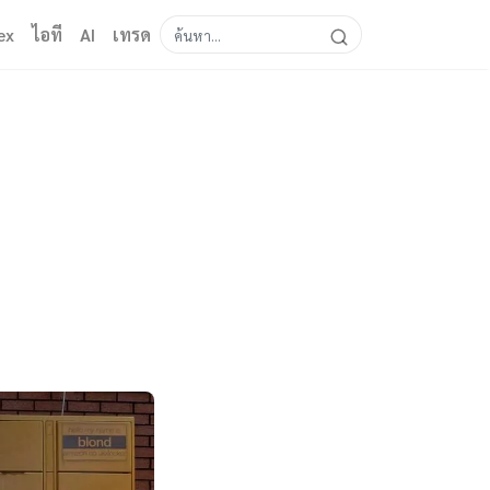
ex
ไอที
AI
เทรด