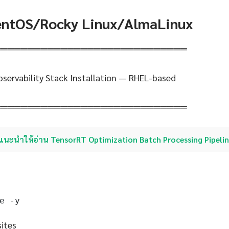
CentOS/Rocky Linux/AlmaLinux
═════════════════════════════
servability Stack Installation — RHEL-based
═════════════════════════════
แนะนำให้อ่าน TensorRT Optimization Batch Processing Pipeli
e -y
sites