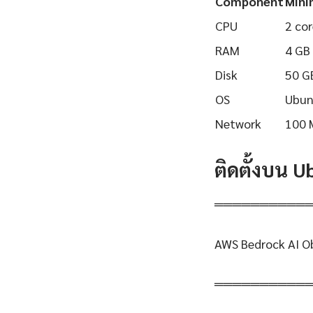
Component
Min
CPU
2 cor
RAM
4 GB
Disk
50 G
OS
Ubun
Network
100 
ติดตั้งบน 
══════════
AWS Bedrock AI Ob
══════════