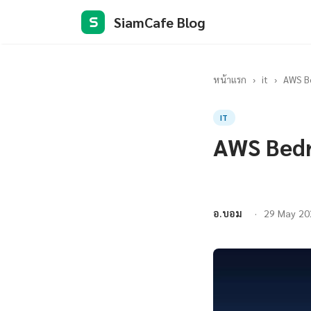
SiamCafe Blog
S
หน้าแรก
›
it
›
AWS Be
IT
AWS Bedr
อ.บอม
29 May 20