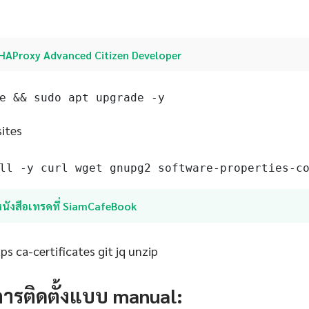
HAProxy Advanced Citizen Developer
e && sudo apt upgrade -y
sites
ll -y curl wget gnupg2 software-properties-c
หนังสือเทรดที่ SiamCafeBook
s ca-certificates git jq unzip
การติดตั้งแบบ manual: