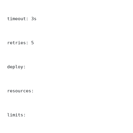
 timeout: 3s

 retries: 5

 deploy:

 resources:

 limits:
