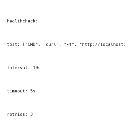
 healthcheck:

 test: ["CMD", "curl", "-f", "http://localhost:8
 interval: 10s

 timeout: 5s

 retries: 3
