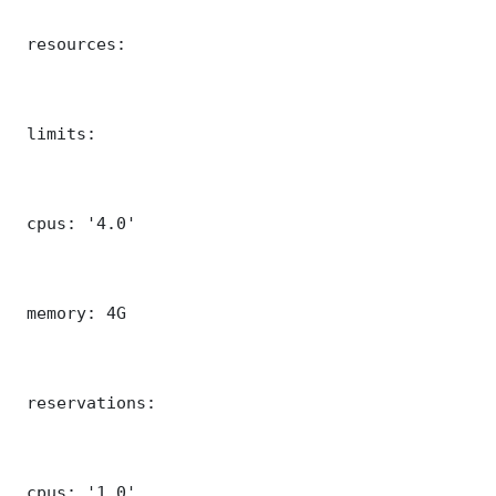
 resources:

 limits:

 cpus: '4.0'

 memory: 4G

 reservations:

 cpus: '1.0'
