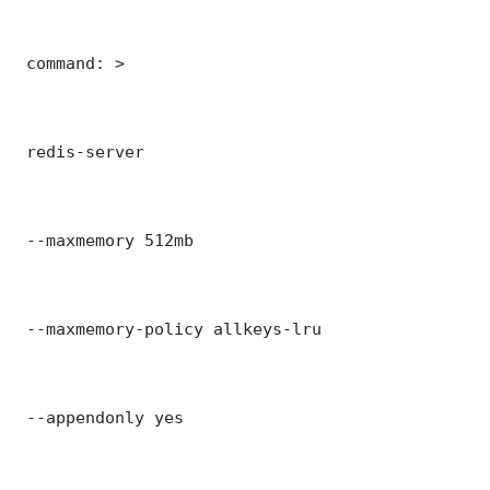
 command: >

 redis-server

 --maxmemory 512mb

 --maxmemory-policy allkeys-lru

 --appendonly yes
