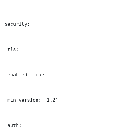
security:

 tls:

 enabled: true

 min_version: "1.2"

 auth:
