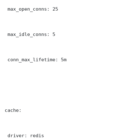
 max_open_conns: 25

 max_idle_conns: 5

 conn_max_lifetime: 5m

cache:

 driver: redis
