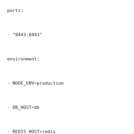
 ports:

 - "8443:8443"

 environment:

 - NODE_ENV=production

 - DB_HOST=db

 - REDIS_HOST=redis
