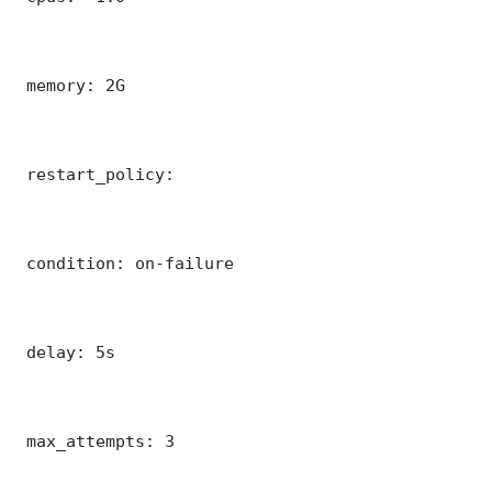
 memory: 2G

 restart_policy:

 condition: on-failure

 delay: 5s

 max_attempts: 3
