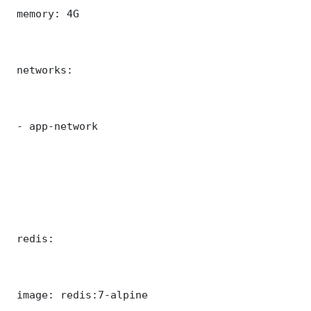
 memory: 4G

 networks:

 - app-network

 redis:

 image: redis:7-alpine
