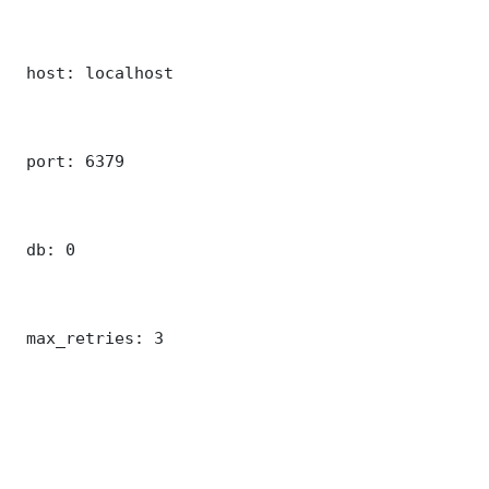
 host: localhost

 port: 6379

 db: 0

 max_retries: 3
