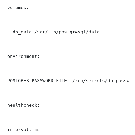
 volumes:

 - db_data:/var/lib/postgresql/data

 environment:

 POSTGRES_PASSWORD_FILE: /run/secrets/db_password
 healthcheck:

 interval: 5s
