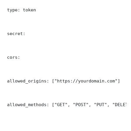
 type: token

 secret: 

 cors:

 allowed_origins: ["https://yourdomain.com"]

 allowed_methods: ["GET", "POST", "PUT", "DELETE"