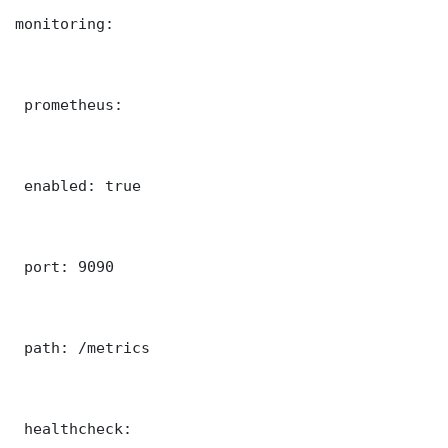
monitoring:

 prometheus:

 enabled: true

 port: 9090

 path: /metrics

 healthcheck:
