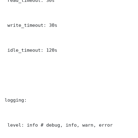
 read_timeout: 30s

 write_timeout: 30s

 idle_timeout: 120s

logging:

 level: info # debug, info, warn, error
