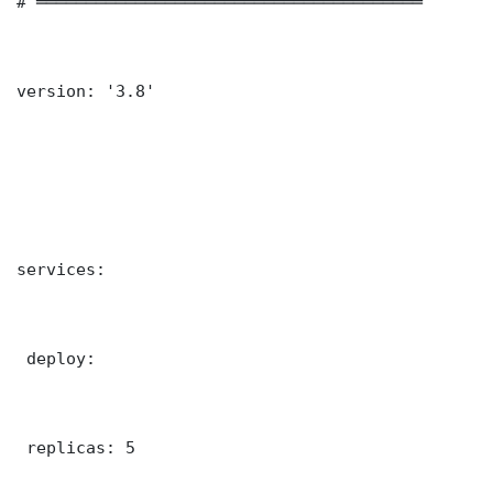
# ═══════════════════════════════════════

version: '3.8'

services:

 deploy:

 replicas: 5
