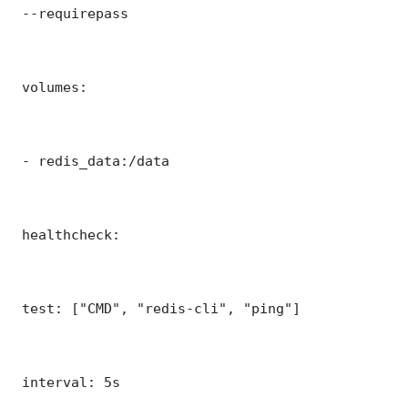
 --requirepass 

 volumes:

 - redis_data:/data

 healthcheck:

 test: ["CMD", "redis-cli", "ping"]

 interval: 5s
