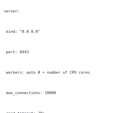
server:

 bind: "0.0.0.0"

 port: 8443

 workers: auto # = number of CPU cores

 max_connections: 10000
