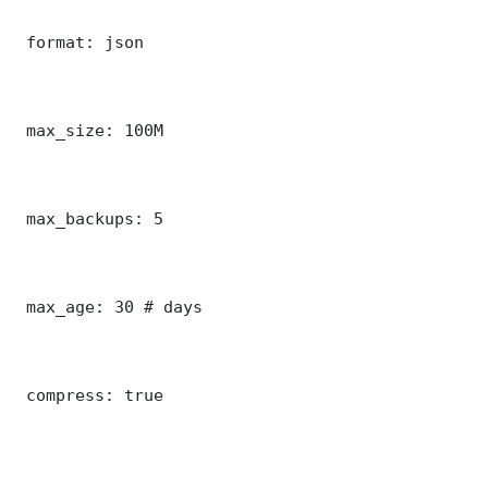
 format: json

 max_size: 100M

 max_backups: 5

 max_age: 30 # days

 compress: true
