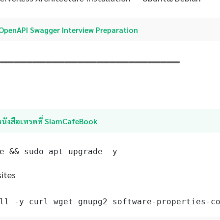
OpenAPI Swagger Interview Preparation
═════════════════════════════
หนังสือเทรดที่ SiamCafeBook
e && sudo apt upgrade -y
sites
ll -y curl wget gnupg2 software-properties-c