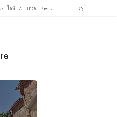
ex
ไอที
AI
เทรด
re