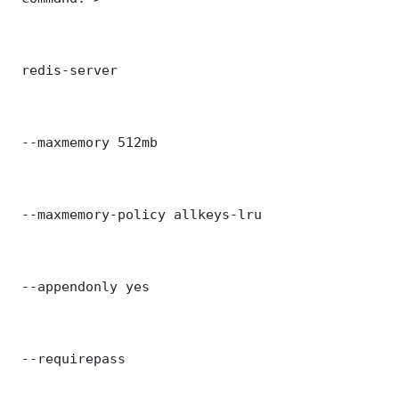
 redis-server

 --maxmemory 512mb

 --maxmemory-policy allkeys-lru

 --appendonly yes

 --requirepass 
