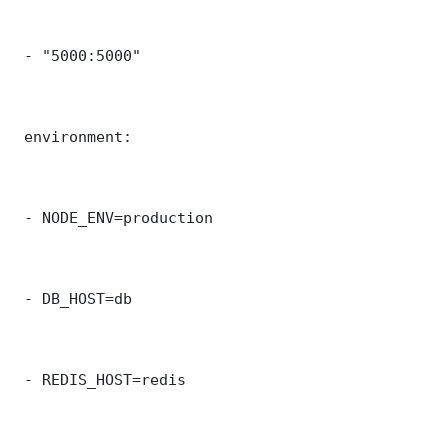
 - "5000:5000"

 environment:

 - NODE_ENV=production

 - DB_HOST=db

 - REDIS_HOST=redis
