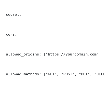
 secret: 

 cors:

 allowed_origins: ["https://yourdomain.com"]

 allowed_methods: ["GET", "POST", "PUT", "DELETE"