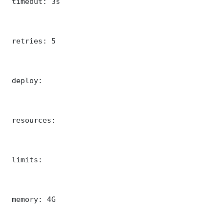
 timeout: 3s

 retries: 5

 deploy:

 resources:

 limits:

 memory: 4G
