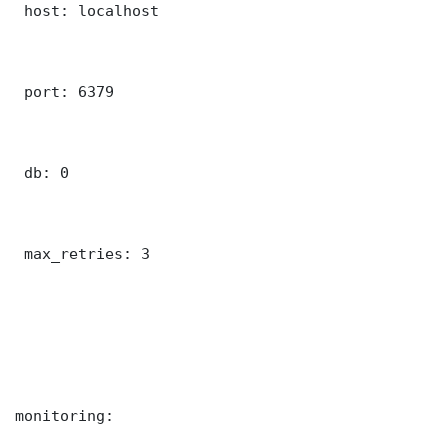
 host: localhost

 port: 6379

 db: 0

 max_retries: 3

monitoring:
