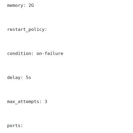
 memory: 2G

 restart_policy:

 condition: on-failure

 delay: 5s

 max_attempts: 3

 ports:
