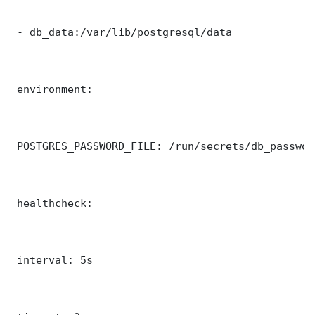
 - db_data:/var/lib/postgresql/data

 environment:

 POSTGRES_PASSWORD_FILE: /run/secrets/db_password
 healthcheck:

 interval: 5s
