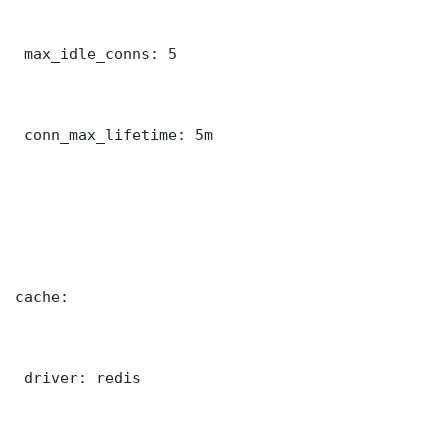
 max_idle_conns: 5

 conn_max_lifetime: 5m

cache:

 driver: redis
