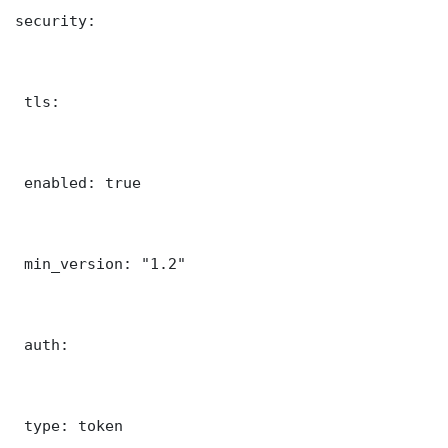
security:

 tls:

 enabled: true

 min_version: "1.2"

 auth:

 type: token
