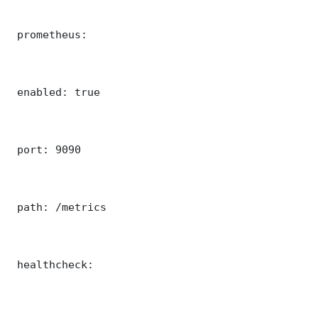
 prometheus:

 enabled: true

 port: 9090

 path: /metrics

 healthcheck:
