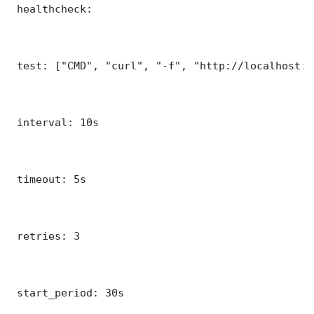
 healthcheck:

 test: ["CMD", "curl", "-f", "http://localhost:5
 interval: 10s

 timeout: 5s

 retries: 3

 start_period: 30s
