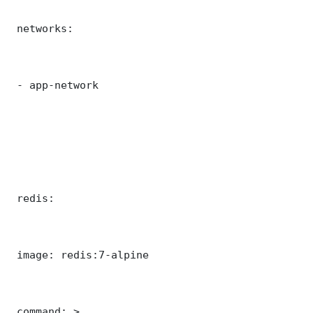
 networks:

 - app-network

 redis:

 image: redis:7-alpine

 command: >
