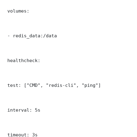
 volumes:

 - redis_data:/data

 healthcheck:

 test: ["CMD", "redis-cli", "ping"]

 interval: 5s

 timeout: 3s
