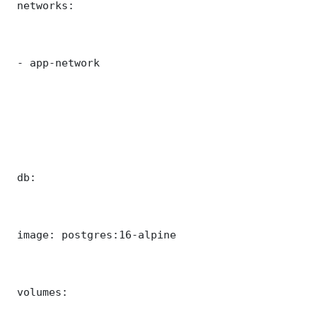
 networks:

 - app-network

 db:

 image: postgres:16-alpine

 volumes:
