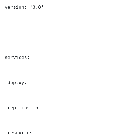
version: '3.8'

services:

 deploy:

 replicas: 5

 resources:
