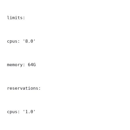
 limits:

 cpus: '8.0'

 memory: 64G

 reservations:

 cpus: '1.0'
