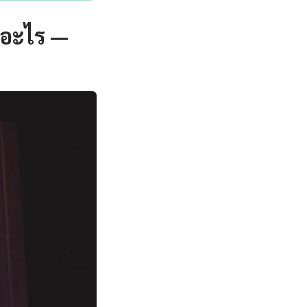
ออะไร —