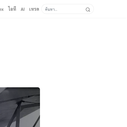
ex
ไอที
AI
เทรด