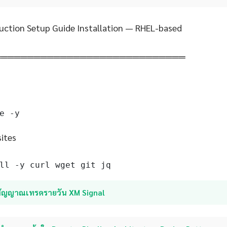
uction Setup Guide Installation — RHEL-based
═════════════════════════════
e -y
sites
ll -y curl wget git jq
สัญญาณเทรดรายวัน XM Signal