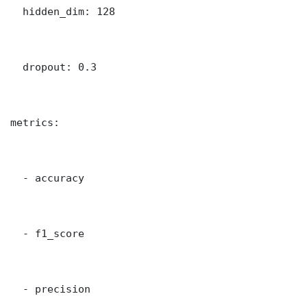
  hidden_dim: 128

  dropout: 0.3

metrics:

  - accuracy

  - f1_score

  - precision
