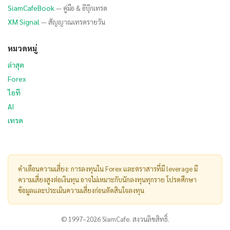
SiamCafeBook
— คู่มือ & อีบุ๊กเทรด
XM Signal
— สัญญาณเทรดรายวัน
หมวดหมู่
ล่าสุด
Forex
ไอที
AI
เทรด
คำเตือนความเสี่ยง: การลงทุนใน Forex และตราสารที่มี leverage มี
ความเสี่ยงสูงต่อเงินทุน อาจไม่เหมาะกับนักลงทุนทุกราย โปรดศึกษา
ข้อมูลและประเมินความเสี่ยงก่อนตัดสินใจลงทุน
© 1997–2026 SiamCafe. สงวนลิขสิทธิ์.