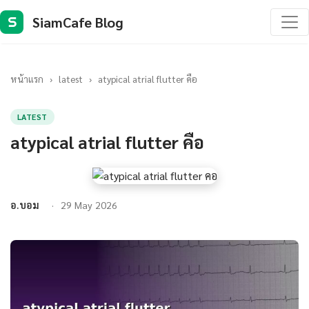
SiamCafe Blog
S
หน้าแรก
›
latest
›
atypical atrial flutter คือ
LATEST
atypical atrial flutter คือ
อ.บอม
29 May 2026