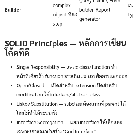
Query builder, Form
complex
Ja
Builder
builder, Report
object ทีละ
Ty
generator
step
SOLID Principles — หลักการเขียน
โค้ดที่ดี
S
ingle Responsibility — แต่ละ class/function ทำ
หน้าที่เดียวถ้า function ยาวเกิน 20 บรรทัดควรแยกออก
O
pen/Closed — เปิดสำหรับ extension ปิดสำหรับ
modification ใช้ interface/abstract class
L
iskov Substitution — subclass ต้องแทนที่ parent ได้
โดยไม่ทำให้ระบบพัง
I
nterface Segregation — แยก interface ให้เล็กและ
เฉพาะเจาะจงอย่าสร้าง "God Interface"