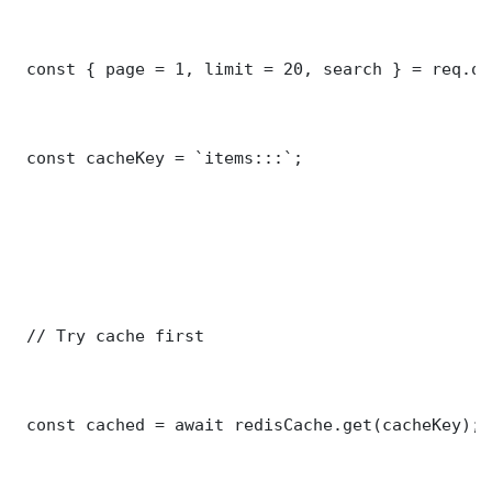
 const { page = 1, limit = 20, search } = req.que
 const cacheKey = `items:::`;

 // Try cache first

 const cached = await redisCache.get(cacheKey);
