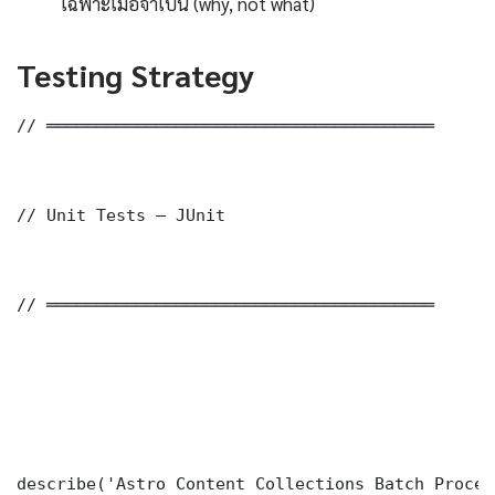
เฉพาะเมื่อจำเป็น (why, not what)
Testing Strategy
// ═══════════════════════════════════════

// Unit Tests — JUnit

// ═══════════════════════════════════════

describe('Astro Content Collections Batch Proces