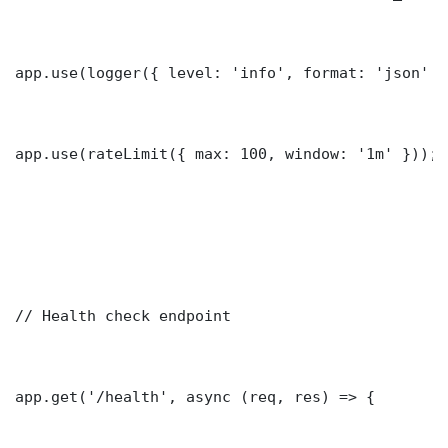
app.use(logger({ level: 'info', format: 'json' })
app.use(rateLimit({ max: 100, window: '1m' }));

// Health check endpoint

app.get('/health', async (req, res) => {
