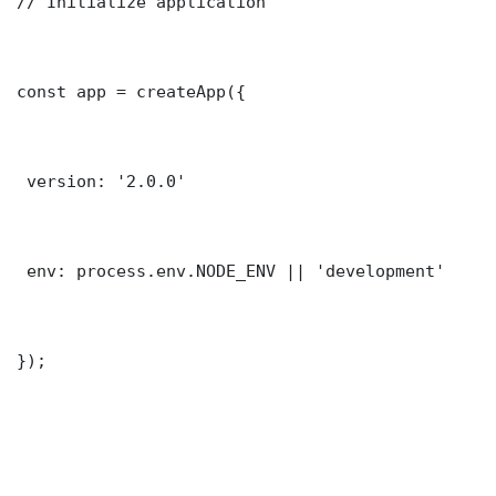
// Initialize application

const app = createApp({

 version: '2.0.0'

 env: process.env.NODE_ENV || 'development'

});
