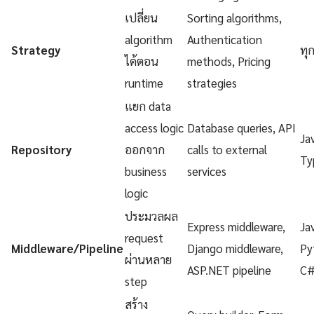
เปลี่ยน
Sorting algorithms,
algorithm
Authentication
Strategy
ทุ
ได้ตอน
methods, Pricing
runtime
strategies
แยก data
access logic
Database queries, API
Ja
Repository
ออกจาก
calls to external
Ty
business
services
logic
ประมวลผล
Express middleware,
Ja
request
Middleware/Pipeline
Django middleware,
Py
ผ่านหลาย
ASP.NET pipeline
C
step
สร้าง