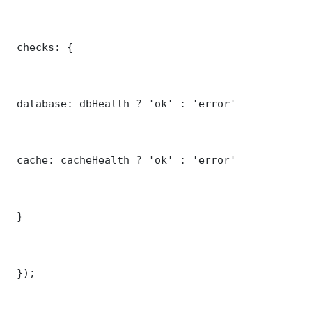
 checks: {

 database: dbHealth ? 'ok' : 'error'

 cache: cacheHealth ? 'ok' : 'error'

 }

 });
