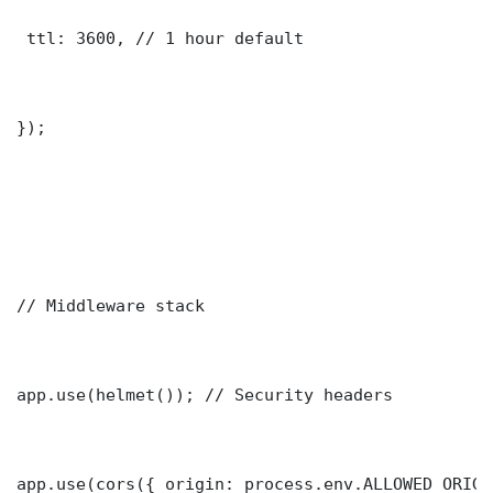
 ttl: 3600, // 1 hour default

});

// Middleware stack

app.use(helmet()); // Security headers

app.use(cors({ origin: process.env.ALLOWED_ORIGI