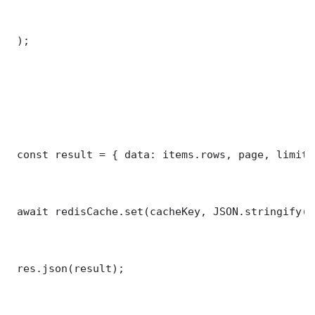
 );

 const result = { data: items.rows, page, limit,
 await redisCache.set(cacheKey, JSON.stringify(r
 res.json(result);
