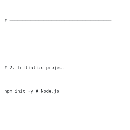
# ═══════════════════════════════════════

# 2. Initialize project

npm init -y # Node.js
