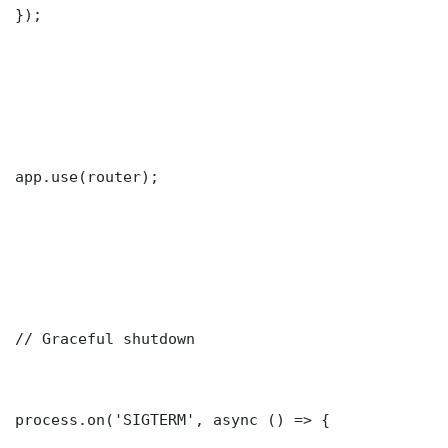
});

app.use(router);

// Graceful shutdown

process.on('SIGTERM', async () => {
