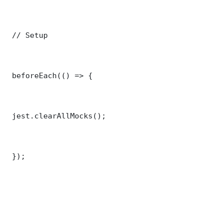
 // Setup

 beforeEach(() => {

 jest.clearAllMocks();

 });
