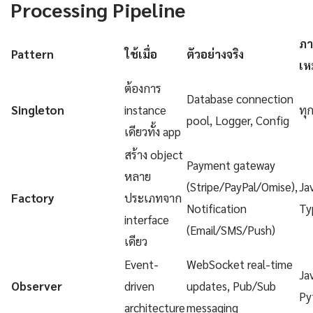
Processing Pipeline
ภา
Pattern
ใช้เมื่อ
ตัวอย่างจริง
เห
ต้องการ
Database connection
Singleton
instance
ทุ
pool, Logger, Config
เดียวทั้ง app
สร้าง object
Payment gateway
หลาย
(Stripe/PayPal/Omise),
Ja
Factory
ประเภทจาก
Notification
Ty
interface
(Email/SMS/Push)
เดียว
Event-
WebSocket real-time
Ja
Observer
driven
updates, Pub/Sub
Py
architecture
messaging