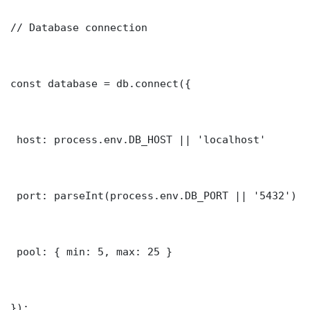
// Database connection

const database = db.connect({

 host: process.env.DB_HOST || 'localhost'

 port: parseInt(process.env.DB_PORT || '5432')

 pool: { min: 5, max: 25 }

});
