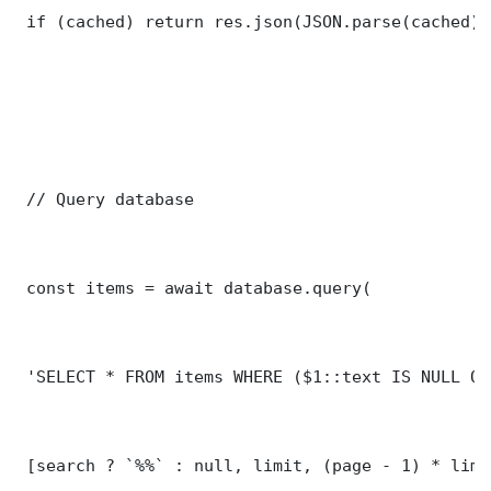
 if (cached) return res.json(JSON.parse(cached));
 // Query database

 const items = await database.query(

 'SELECT * FROM items WHERE ($1::text IS NULL OR
 [search ? `%%` : null, limit, (page - 1) * limit