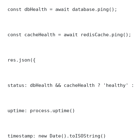
 const dbHealth = await database.ping();

 const cacheHealth = await redisCache.ping();

 res.json({

 status: dbHealth && cacheHealth ? 'healthy' : '
 uptime: process.uptime()

 timestamp: new Date().toISOString()
