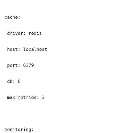
cache:

 driver: redis

 host: localhost

 port: 6379

 db: 0

 max_retries: 3

monitoring:
