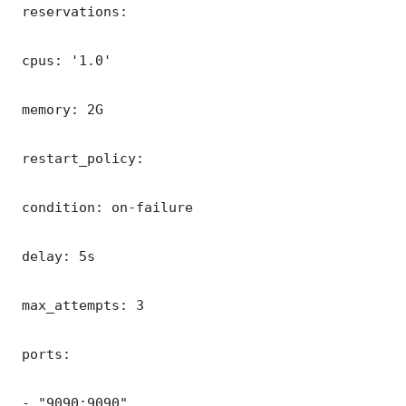
 reservations:

 cpus: '1.0'

 memory: 2G

 restart_policy:

 condition: on-failure

 delay: 5s

 max_attempts: 3

 ports:

 - "9090:9090"
