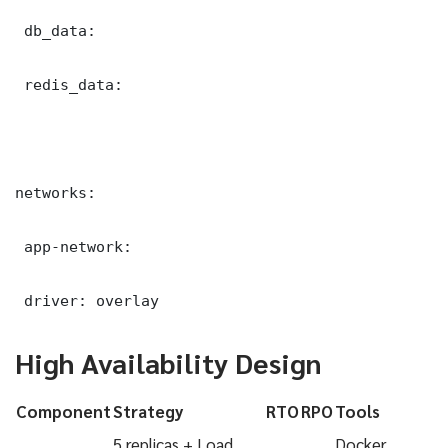
 db_data:

 redis_data:

networks:

 app-network:

 driver: overlay
High Availability Design
Component
Strategy
RTO
RPO
Tools
5 replicas + Load
Docker