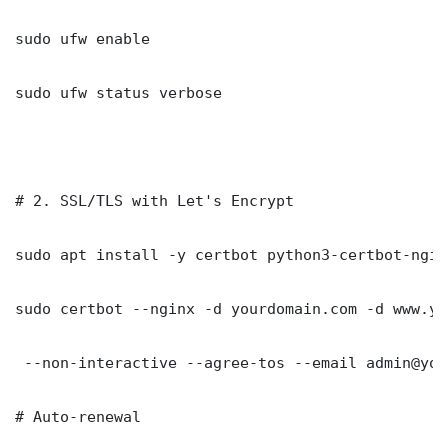
sudo ufw enable

sudo ufw status verbose

# 2. SSL/TLS with Let's Encrypt

sudo apt install -y certbot python3-certbot-nginx
sudo certbot --nginx -d yourdomain.com -d www.yo
 --non-interactive --agree-tos --email admin@you
# Auto-renewal
