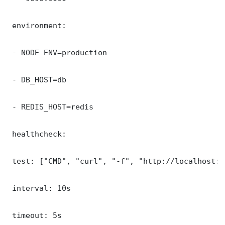
 environment:

 - NODE_ENV=production

 - DB_HOST=db

 - REDIS_HOST=redis

 healthcheck:

 test: ["CMD", "curl", "-f", "http://localhost:9
 interval: 10s

 timeout: 5s
