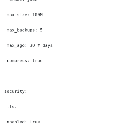
 max_size: 100M

 max_backups: 5

 max_age: 30 # days

 compress: true

security:

 tls:

 enabled: true
