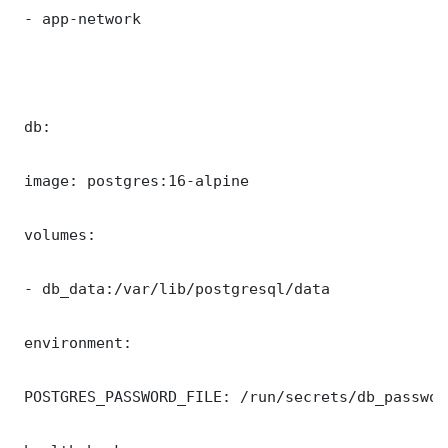
 - app-network

 db:

 image: postgres:16-alpine

 volumes:

 - db_data:/var/lib/postgresql/data

 environment:

 POSTGRES_PASSWORD_FILE: /run/secrets/db_password