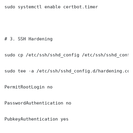
sudo systemctl enable certbot.timer

# 3. SSH Hardening

sudo cp /etc/ssh/sshd_config /etc/ssh/sshd_config
sudo tee -a /etc/ssh/sshd_config.d/hardening.con
PermitRootLogin no

PasswordAuthentication no

PubkeyAuthentication yes
