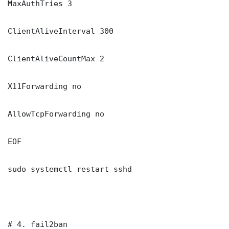
MaxAuthTries 3

ClientAliveInterval 300

ClientAliveCountMax 2

X11Forwarding no

AllowTcpForwarding no

EOF

sudo systemctl restart sshd

# 4. fail2ban
