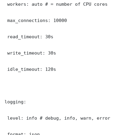
 workers: auto # = number of CPU cores

 max_connections: 10000

 read_timeout: 30s

 write_timeout: 30s

 idle_timeout: 120s

logging:

 level: info # debug, info, warn, error

 format: json
