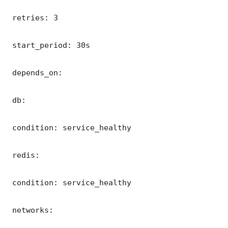
 retries: 3

 start_period: 30s

 depends_on:

 db:

 condition: service_healthy

 redis:

 condition: service_healthy

 networks:
