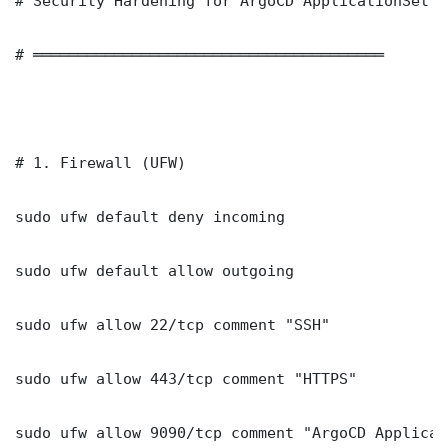
# Security Hardening for ArgoCD ApplicationSet M
# ═══════════════════════════════════════

# 1. Firewall (UFW)

sudo ufw default deny incoming

sudo ufw default allow outgoing

sudo ufw allow 22/tcp comment "SSH"

sudo ufw allow 443/tcp comment "HTTPS"

sudo ufw allow 9090/tcp comment "ArgoCD Applicat