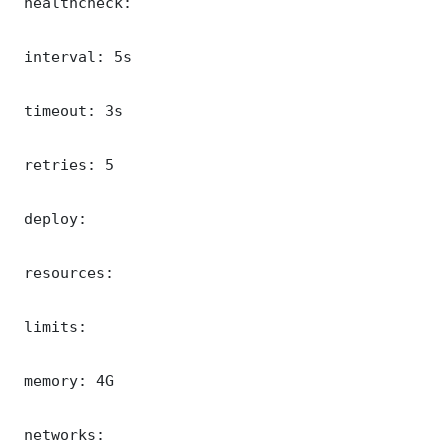
 healthcheck:

 interval: 5s

 timeout: 3s

 retries: 5

 deploy:

 resources:

 limits:

 memory: 4G

 networks:
