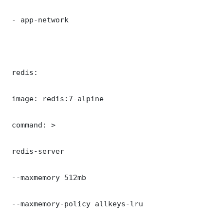
 - app-network

 redis:

 image: redis:7-alpine

 command: >

 redis-server

 --maxmemory 512mb

 --maxmemory-policy allkeys-lru
