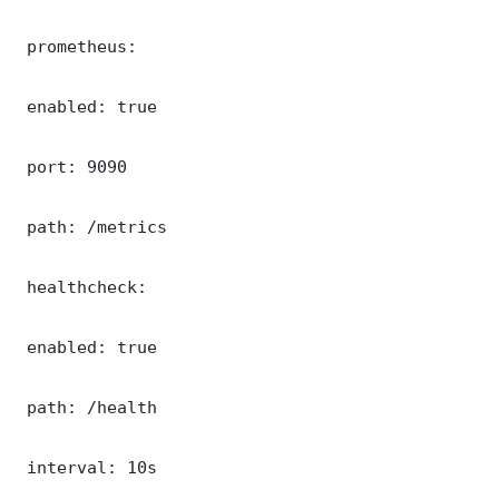
 prometheus:

 enabled: true

 port: 9090

 path: /metrics

 healthcheck:

 enabled: true

 path: /health

 interval: 10s