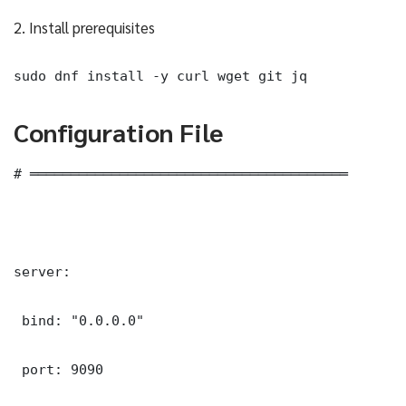
2. Install prerequisites
sudo dnf install -y curl wget git jq
Configuration File
# ═══════════════════════════════════════

server:

 bind: "0.0.0.0"

 port: 9090
