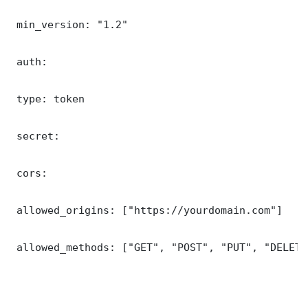
 min_version: "1.2"

 auth:

 type: token

 secret: 

 cors:

 allowed_origins: ["https://yourdomain.com"]

 allowed_methods: ["GET", "POST", "PUT", "DELETE"