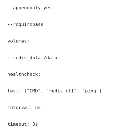
 --appendonly yes

 --requirepass 

 volumes:

 - redis_data:/data

 healthcheck:

 test: ["CMD", "redis-cli", "ping"]

 interval: 5s

 timeout: 3s
