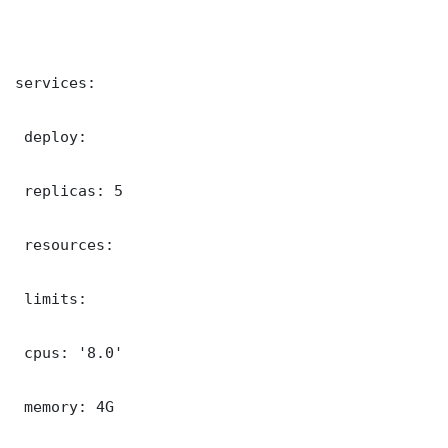
services:

 deploy:

 replicas: 5

 resources:

 limits:

 cpus: '8.0'

 memory: 4G
