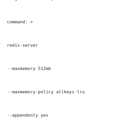
 command: >

 redis-server

 --maxmemory 512mb

 --maxmemory-policy allkeys-lru

 --appendonly yes
