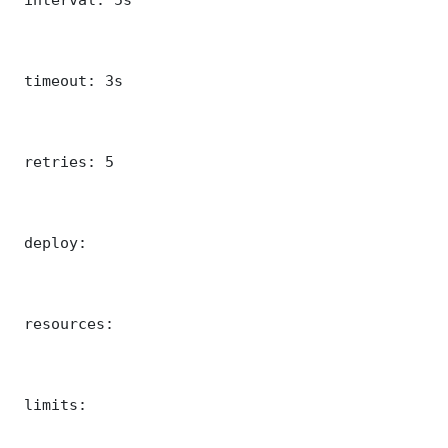
 timeout: 3s

 retries: 5

 deploy:

 resources:

 limits:
