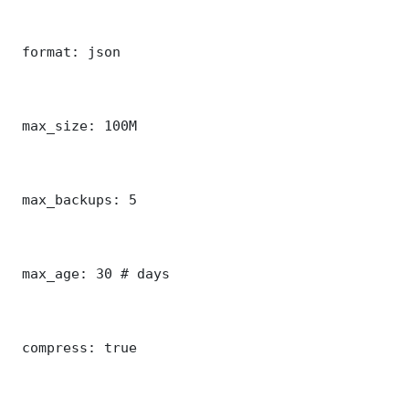
 format: json

 max_size: 100M

 max_backups: 5

 max_age: 30 # days

 compress: true
