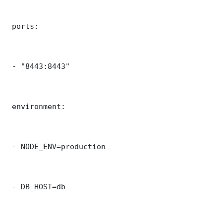
 ports:

 - "8443:8443"

 environment:

 - NODE_ENV=production

 - DB_HOST=db
