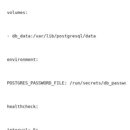
 volumes:

 - db_data:/var/lib/postgresql/data

 environment:

 POSTGRES_PASSWORD_FILE: /run/secrets/db_password
 healthcheck:

 interval: 5s
