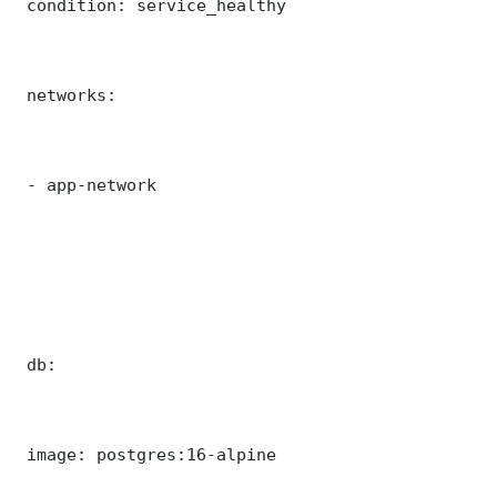
 condition: service_healthy

 networks:

 - app-network

 db:

 image: postgres:16-alpine
