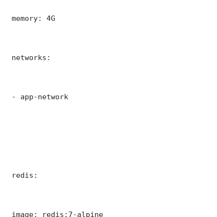
 memory: 4G

 networks:

 - app-network

 redis:

 image: redis:7-alpine
