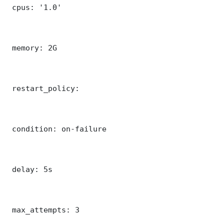
 cpus: '1.0'

 memory: 2G

 restart_policy:

 condition: on-failure

 delay: 5s

 max_attempts: 3
