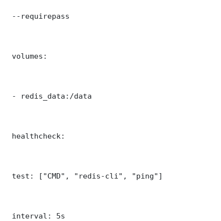
 --requirepass 

 volumes:

 - redis_data:/data

 healthcheck:

 test: ["CMD", "redis-cli", "ping"]

 interval: 5s
