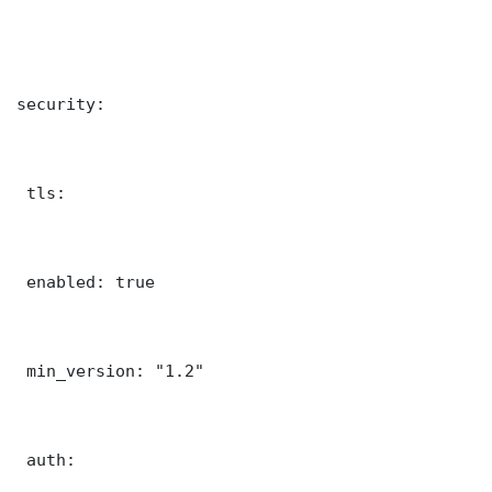
security:

 tls:

 enabled: true

 min_version: "1.2"

 auth:
