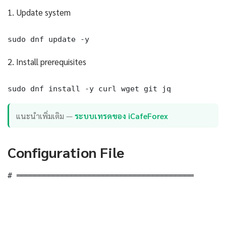
1. Update system
sudo dnf update -y
2. Install prerequisites
sudo dnf install -y curl wget git jq
แนะนำเพิ่มเติม —
ระบบเทรดของ iCafeForex
Configuration File
# ═══════════════════════════════════════
