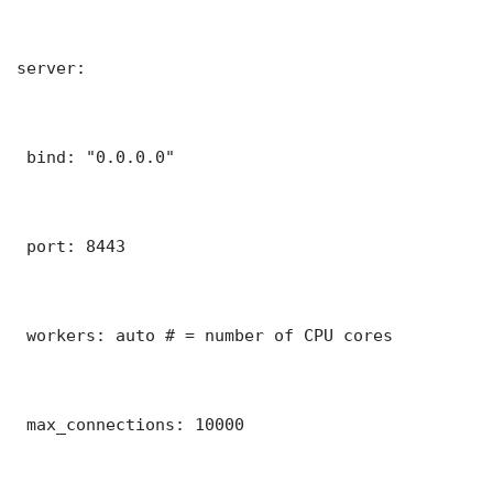
server:

 bind: "0.0.0.0"

 port: 8443

 workers: auto # = number of CPU cores

 max_connections: 10000
