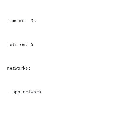
 timeout: 3s

 retries: 5

 networks:

 - app-network
