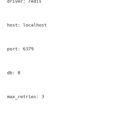
 driver: redis

 host: localhost

 port: 6379

 db: 0

 max_retries: 3
