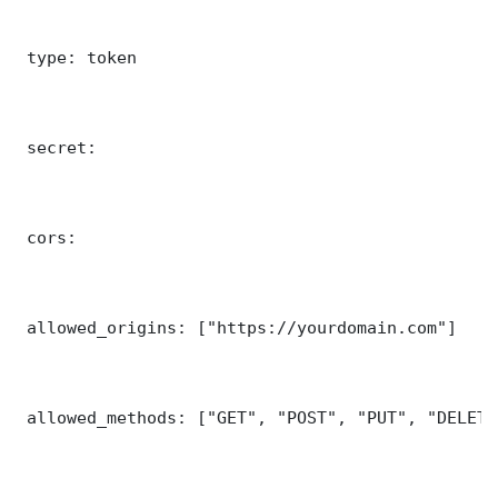
 type: token

 secret: 

 cors:

 allowed_origins: ["https://yourdomain.com"]

 allowed_methods: ["GET", "POST", "PUT", "DELETE"