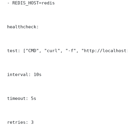
 - REDIS_HOST=redis

 healthcheck:

 test: ["CMD", "curl", "-f", "http://localhost:8
 interval: 10s

 timeout: 5s

 retries: 3
