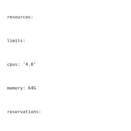
 resources:

 limits:

 cpus: '4.0'

 memory: 64G

 reservations:
