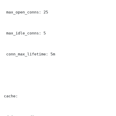
 max_open_conns: 25

 max_idle_conns: 5

 conn_max_lifetime: 5m

cache:
