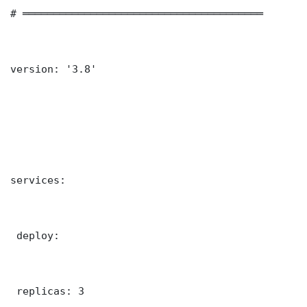
# ═══════════════════════════════════════

version: '3.8'

services:

 deploy:

 replicas: 3
