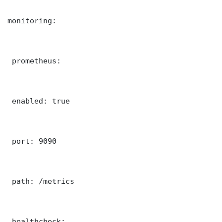
monitoring:

 prometheus:

 enabled: true

 port: 9090

 path: /metrics

 healthcheck:
