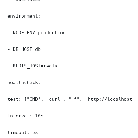
 environment:

 - NODE_ENV=production

 - DB_HOST=db

 - REDIS_HOST=redis

 healthcheck:

 test: ["CMD", "curl", "-f", "http://localhost:9
 interval: 10s

 timeout: 5s
