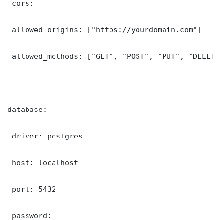
 cors:

 allowed_origins: ["https://yourdomain.com"]

 allowed_methods: ["GET", "POST", "PUT", "DELETE"
database:

 driver: postgres

 host: localhost

 port: 5432

 password: 
