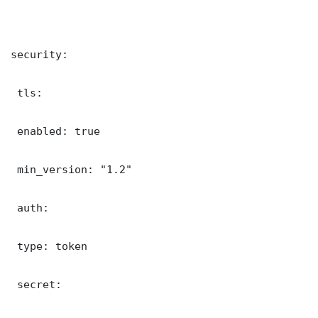
security:

 tls:

 enabled: true

 min_version: "1.2"

 auth:

 type: token

 secret: 
