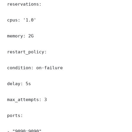
 reservations:

 cpus: '1.0'

 memory: 2G

 restart_policy:

 condition: on-failure

 delay: 5s

 max_attempts: 3

 ports:

 - "9090:9090"
