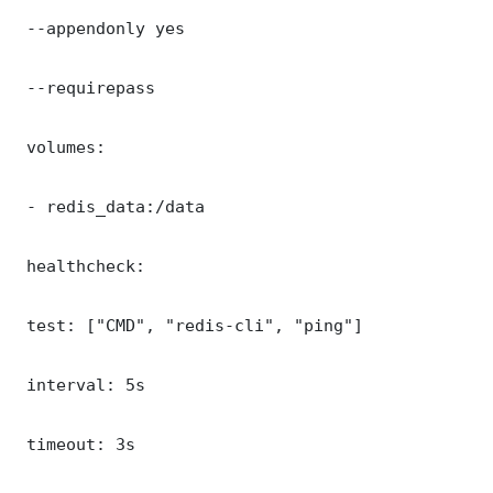
 --appendonly yes

 --requirepass 

 volumes:

 - redis_data:/data

 healthcheck:

 test: ["CMD", "redis-cli", "ping"]

 interval: 5s

 timeout: 3s
