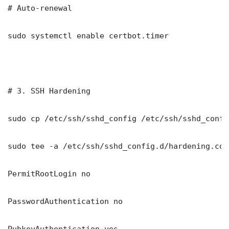
# Auto-renewal

sudo systemctl enable certbot.timer

# 3. SSH Hardening

sudo cp /etc/ssh/sshd_config /etc/ssh/sshd_config
sudo tee -a /etc/ssh/sshd_config.d/hardening.con
PermitRootLogin no

PasswordAuthentication no

PubkeyAuthentication yes
