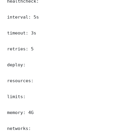
 healthcheck:

 interval: 5s

 timeout: 3s

 retries: 5

 deploy:

 resources:

 limits:

 memory: 4G

 networks:
