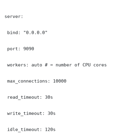
server:

 bind: "0.0.0.0"

 port: 9090

 workers: auto # = number of CPU cores

 max_connections: 10000

 read_timeout: 30s

 write_timeout: 30s

 idle_timeout: 120s
