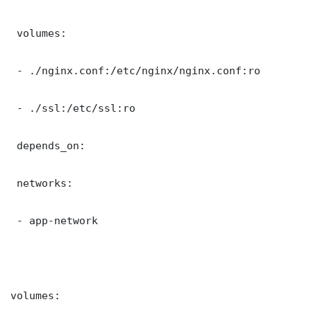
 volumes:

 - ./nginx.conf:/etc/nginx/nginx.conf:ro

 - ./ssl:/etc/ssl:ro

 depends_on:

 networks:

 - app-network

volumes:
