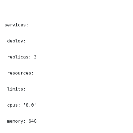
services:

 deploy:

 replicas: 3

 resources:

 limits:

 cpus: '8.0'

 memory: 64G
