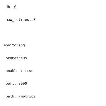
 db: 0

 max_retries: 3

monitoring:

 prometheus:

 enabled: true

 port: 9090

 path: /metrics
