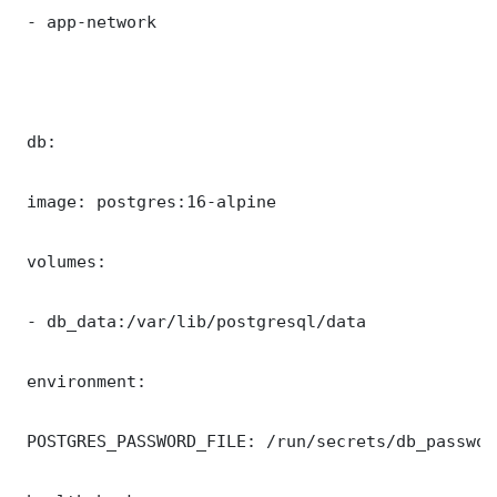
 - app-network

 db:

 image: postgres:16-alpine

 volumes:

 - db_data:/var/lib/postgresql/data

 environment:

 POSTGRES_PASSWORD_FILE: /run/secrets/db_password