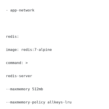
 - app-network

 redis:

 image: redis:7-alpine

 command: >

 redis-server

 --maxmemory 512mb

 --maxmemory-policy allkeys-lru
