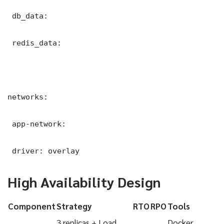
 db_data:

 redis_data:

networks:

 app-network:

 driver: overlay
High Availability Design
Component
Strategy
RTO
RPO
Tools
3 replicas + Load
Docker