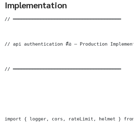
Implementation
// ═══════════════════════════════════════

// api authentication คือ — Production Implementa
// ═══════════════════════════════════════

import { logger, cors, rateLimit, helmet } from 