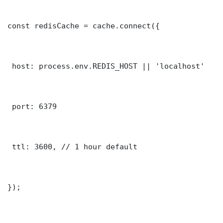
const redisCache = cache.connect({

 host: process.env.REDIS_HOST || 'localhost'

 port: 6379

 ttl: 3600, // 1 hour default

});
