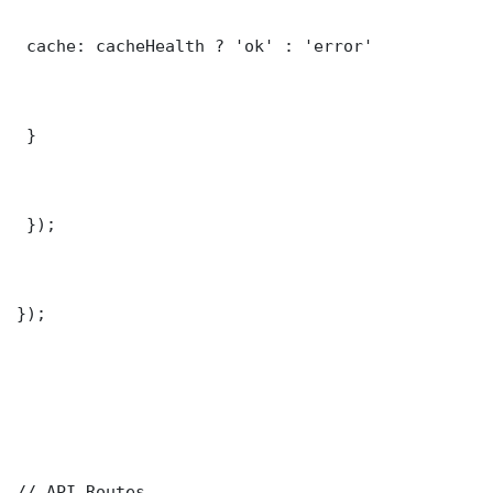
 cache: cacheHealth ? 'ok' : 'error'

 }

 });

});

// API Routes
