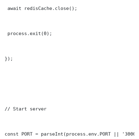
 await redisCache.close();

 process.exit(0);

});

// Start server

const PORT = parseInt(process.env.PORT || '3000')