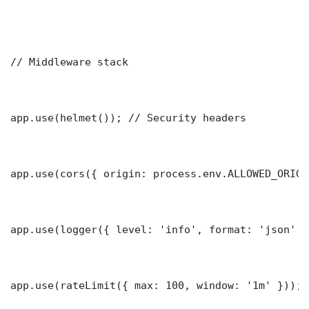
// Middleware stack

app.use(helmet()); // Security headers

app.use(cors({ origin: process.env.ALLOWED_ORIGI
app.use(logger({ level: 'info', format: 'json' })
app.use(rateLimit({ max: 100, window: '1m' }));
