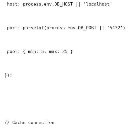
 host: process.env.DB_HOST || 'localhost'

 port: parseInt(process.env.DB_PORT || '5432')

 pool: { min: 5, max: 25 }

});

// Cache connection
