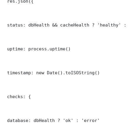
 res.json({

 status: dbHealth && cacheHealth ? 'healthy' : '
 uptime: process.uptime()

 timestamp: new Date().toISOString()

 checks: {

 database: dbHealth ? 'ok' : 'error'
