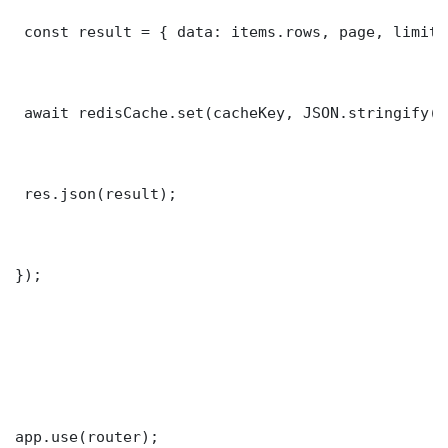
 const result = { data: items.rows, page, limit,
 await redisCache.set(cacheKey, JSON.stringify(r
 res.json(result);

});

app.use(router);
