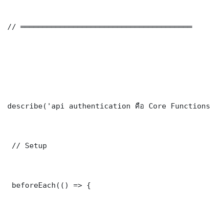
// ═══════════════════════════════════════

describe('api authentication คือ Core Functions',
 // Setup

 beforeEach(() => {
