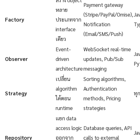
สร้าง object
Payment gateway
หลาย
(Stripe/PayPal/Omise),
Ja
Factory
ประเภทจาก
Notification
Ty
interface
(Email/SMS/Push)
เดียว
Event-
WebSocket real-time
Ja
Observer
driven
updates, Pub/Sub
Py
architecture
messaging
เปลี่ยน
Sorting algorithms,
algorithm
Authentication
Strategy
ทุ
ได้ตอน
methods, Pricing
runtime
strategies
แยก data
access logic
Database queries, API
Ja
Repository
ออกจาก
calls to external