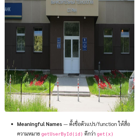
Meaningful Names
— ตั้งชื่อตัวแปร/function ให้สื่อ
ความหมาย
ดีกว่า
getUserById(id)
get(x)