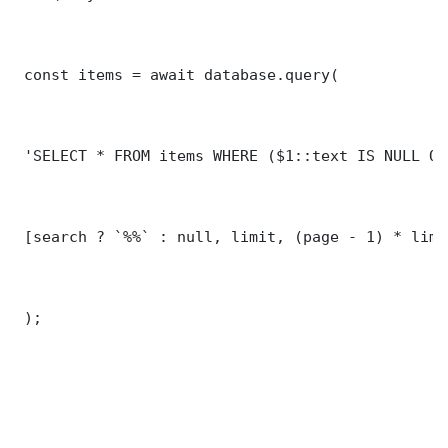
 const items = await database.query(

 'SELECT * FROM items WHERE ($1::text IS NULL OR
 [search ? `%%` : null, limit, (page - 1) * limit
 );
