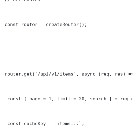
const router = createRouter();

router.get('/api/v1/items', async (req, res) => {
 const { page = 1, limit = 20, search } = req.que
 const cacheKey = `items:::`;
