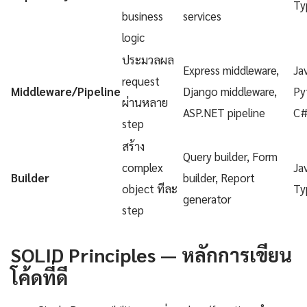
Ty
business
services
logic
ประมวลผล
Express middleware,
Ja
request
Middleware/Pipeline
Django middleware,
Py
ผ่านหลาย
ASP.NET pipeline
C
step
สร้าง
Query builder, Form
complex
Ja
Builder
builder, Report
object ทีละ
Ty
generator
step
SOLID Principles — หลักการเขียน
โค้ดที่ดี