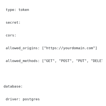
 type: token

 secret: 

 cors:

 allowed_origins: ["https://yourdomain.com"]

 allowed_methods: ["GET", "POST", "PUT", "DELETE"
database:

 driver: postgres
