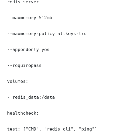
 redis-server

 --maxmemory 512mb

 --maxmemory-policy allkeys-lru

 --appendonly yes

 --requirepass 

 volumes:

 - redis_data:/data

 healthcheck:

 test: ["CMD", "redis-cli", "ping"]
