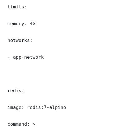
 limits:

 memory: 4G

 networks:

 - app-network

 redis:

 image: redis:7-alpine

 command: >
