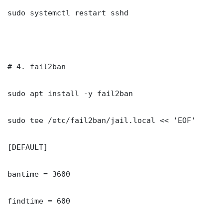
sudo systemctl restart sshd

# 4. fail2ban

sudo apt install -y fail2ban

sudo tee /etc/fail2ban/jail.local << 'EOF'

[DEFAULT]

bantime = 3600

findtime = 600
