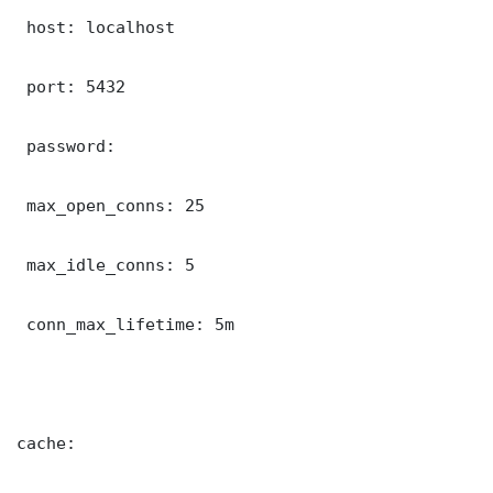
 host: localhost

 port: 5432

 password: 

 max_open_conns: 25

 max_idle_conns: 5

 conn_max_lifetime: 5m

cache:
