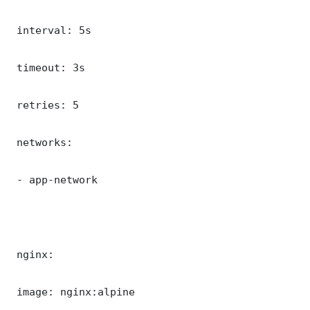
 interval: 5s

 timeout: 3s

 retries: 5

 networks:

 - app-network

 nginx:

 image: nginx:alpine
