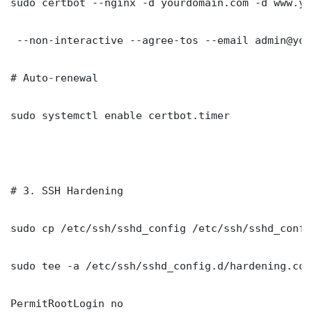
sudo certbot --nginx -d yourdomain.com -d www.yo
 --non-interactive --agree-tos --email admin@you
# Auto-renewal

sudo systemctl enable certbot.timer

# 3. SSH Hardening

sudo cp /etc/ssh/sshd_config /etc/ssh/sshd_config
sudo tee -a /etc/ssh/sshd_config.d/hardening.con
PermitRootLogin no
