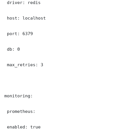
 driver: redis

 host: localhost

 port: 6379

 db: 0

 max_retries: 3

monitoring:

 prometheus:

 enabled: true
