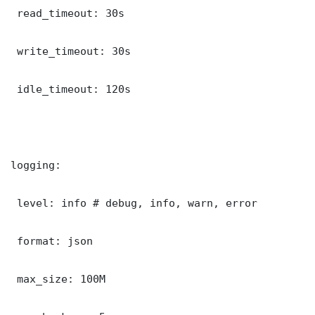
 read_timeout: 30s

 write_timeout: 30s

 idle_timeout: 120s

logging:

 level: info # debug, info, warn, error

 format: json

 max_size: 100M
