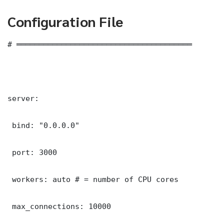
Configuration File
# ═══════════════════════════════════════

server:

 bind: "0.0.0.0"

 port: 3000

 workers: auto # = number of CPU cores

 max_connections: 10000
