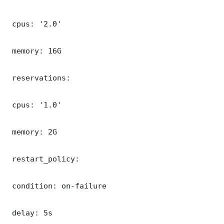
 cpus: '2.0'

 memory: 16G

 reservations:

 cpus: '1.0'

 memory: 2G

 restart_policy:

 condition: on-failure

 delay: 5s
