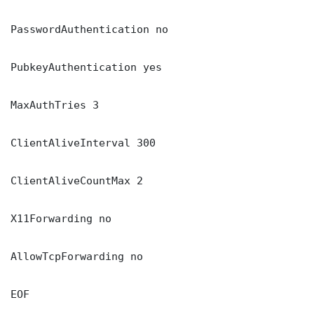
PasswordAuthentication no

PubkeyAuthentication yes

MaxAuthTries 3

ClientAliveInterval 300

ClientAliveCountMax 2

X11Forwarding no

AllowTcpForwarding no

EOF
