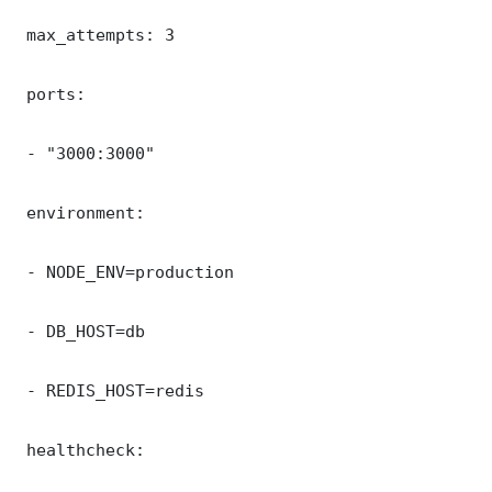
 max_attempts: 3

 ports:

 - "3000:3000"

 environment:

 - NODE_ENV=production

 - DB_HOST=db

 - REDIS_HOST=redis

 healthcheck:
