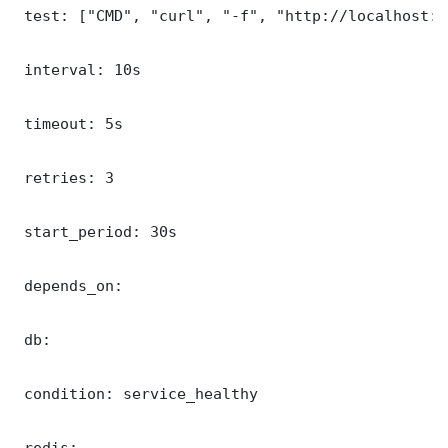
 test: ["CMD", "curl", "-f", "http://localhost:3
 interval: 10s

 timeout: 5s

 retries: 3

 start_period: 30s

 depends_on:

 db:

 condition: service_healthy

 redis:
