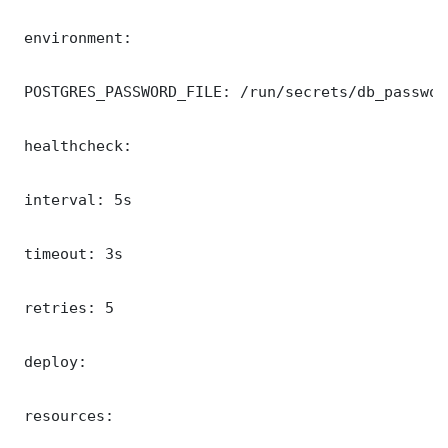
 environment:

 POSTGRES_PASSWORD_FILE: /run/secrets/db_password
 healthcheck:

 interval: 5s

 timeout: 3s

 retries: 5

 deploy:

 resources:
