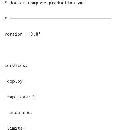
# docker-compose.production.yml

# ═══════════════════════════════════════

version: '3.8'

services:

 deploy:

 replicas: 3

 resources:

 limits:
