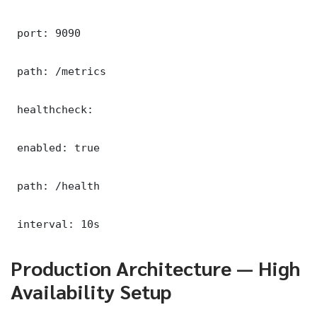
 port: 9090

 path: /metrics

 healthcheck:

 enabled: true

 path: /health

 interval: 10s
Production Architecture — High
Availability Setup