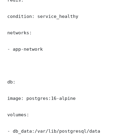
 condition: service_healthy

 networks:

 - app-network

 db:

 image: postgres:16-alpine

 volumes:

 - db_data:/var/lib/postgresql/data
