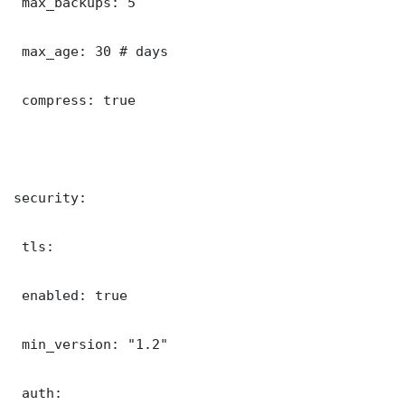
 max_backups: 5

 max_age: 30 # days

 compress: true

security:

 tls:

 enabled: true

 min_version: "1.2"

 auth:
