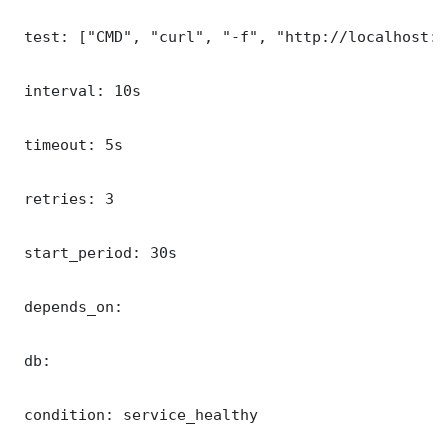
 test: ["CMD", "curl", "-f", "http://localhost:3
 interval: 10s

 timeout: 5s

 retries: 3

 start_period: 30s

 depends_on:

 db:

 condition: service_healthy
