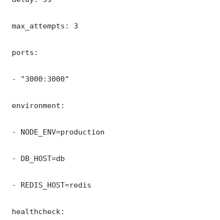
 max_attempts: 3

 ports:

 - "3000:3000"

 environment:

 - NODE_ENV=production

 - DB_HOST=db

 - REDIS_HOST=redis

 healthcheck:
