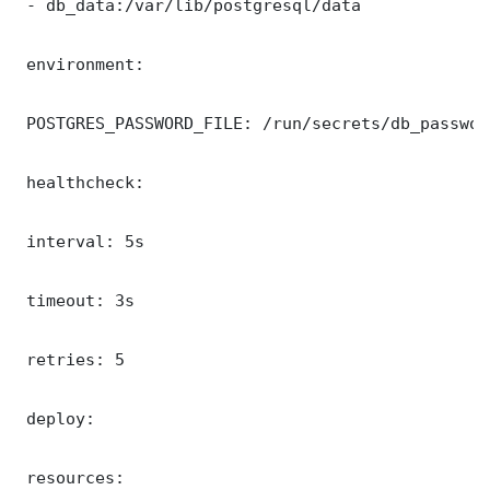
 - db_data:/var/lib/postgresql/data

 environment:

 POSTGRES_PASSWORD_FILE: /run/secrets/db_password
 healthcheck:

 interval: 5s

 timeout: 3s

 retries: 5

 deploy:

 resources:
