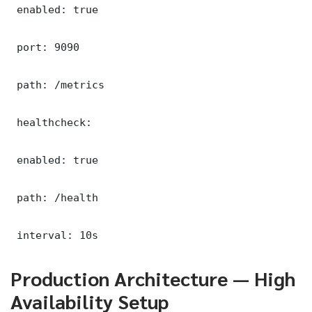
 enabled: true

 port: 9090

 path: /metrics

 healthcheck:

 enabled: true

 path: /health

 interval: 10s
Production Architecture — High
Availability Setup