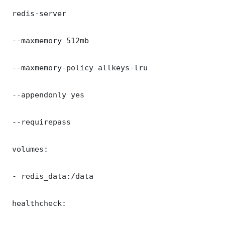
 redis-server

 --maxmemory 512mb

 --maxmemory-policy allkeys-lru

 --appendonly yes

 --requirepass 

 volumes:

 - redis_data:/data

 healthcheck:
