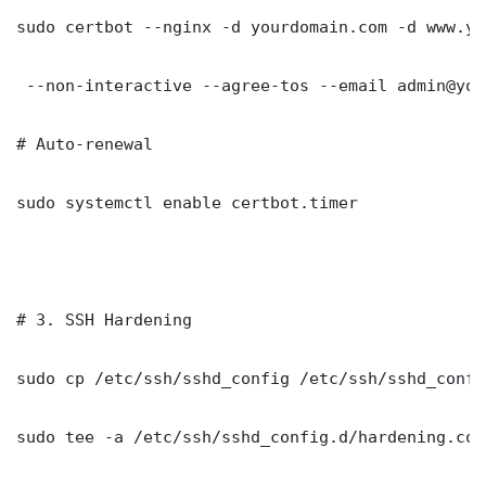
sudo certbot --nginx -d yourdomain.com -d www.yo
 --non-interactive --agree-tos --email admin@you
# Auto-renewal

sudo systemctl enable certbot.timer

# 3. SSH Hardening

sudo cp /etc/ssh/sshd_config /etc/ssh/sshd_config
sudo tee -a /etc/ssh/sshd_config.d/hardening.con