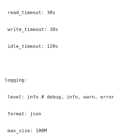
 read_timeout: 30s

 write_timeout: 30s

 idle_timeout: 120s

logging:

 level: info # debug, info, warn, error

 format: json

 max_size: 100M
