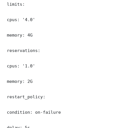
 limits:

 cpus: '4.0'

 memory: 4G

 reservations:

 cpus: '1.0'

 memory: 2G

 restart_policy:

 condition: on-failure

 delay: 5s
