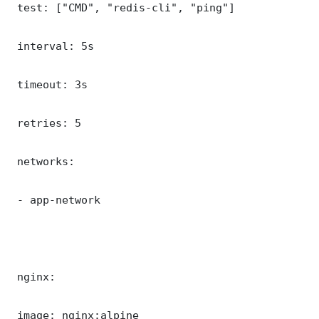
 test: ["CMD", "redis-cli", "ping"]

 interval: 5s

 timeout: 3s

 retries: 5

 networks:

 - app-network

 nginx:

 image: nginx:alpine
