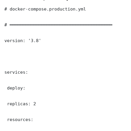
# docker-compose.production.yml

# ═══════════════════════════════════════

version: '3.8'

services:

 deploy:

 replicas: 2

 resources:
