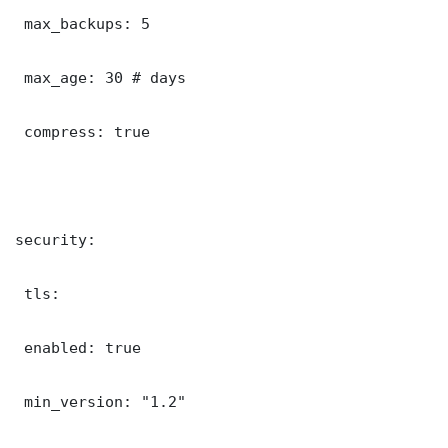
 max_backups: 5

 max_age: 30 # days

 compress: true

security:

 tls:

 enabled: true

 min_version: "1.2"
