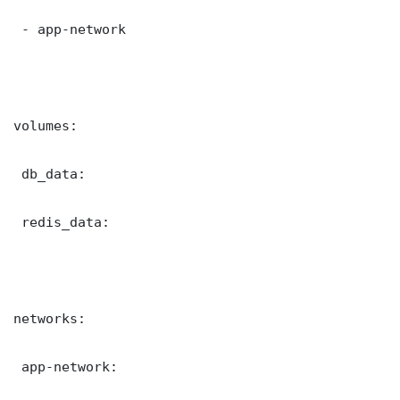
 - app-network

volumes:

 db_data:

 redis_data:

networks:

 app-network:
