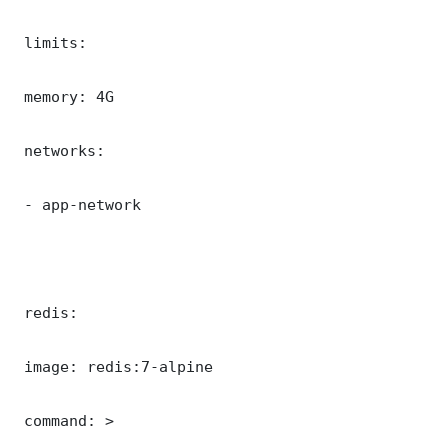
 limits:

 memory: 4G

 networks:

 - app-network

 redis:

 image: redis:7-alpine

 command: >
