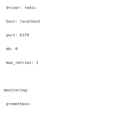
 driver: redis

 host: localhost

 port: 6379

 db: 0

 max_retries: 3

monitoring:

 prometheus:
