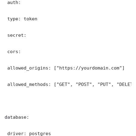
 auth:

 type: token

 secret: 

 cors:

 allowed_origins: ["https://yourdomain.com"]

 allowed_methods: ["GET", "POST", "PUT", "DELETE"
database:

 driver: postgres
