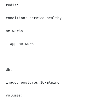
 redis:

 condition: service_healthy

 networks:

 - app-network

 db:

 image: postgres:16-alpine

 volumes:
