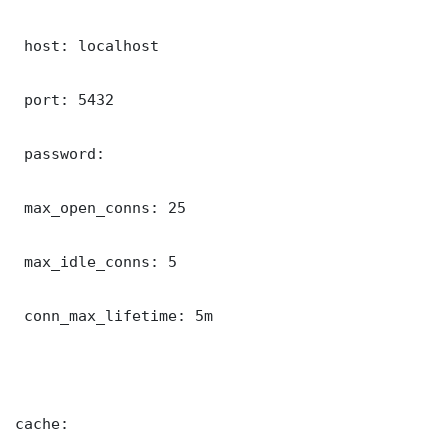
 host: localhost

 port: 5432

 password: 

 max_open_conns: 25

 max_idle_conns: 5

 conn_max_lifetime: 5m

cache:
