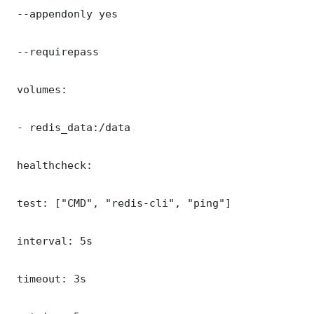
 --appendonly yes

 --requirepass 

 volumes:

 - redis_data:/data

 healthcheck:

 test: ["CMD", "redis-cli", "ping"]

 interval: 5s

 timeout: 3s
