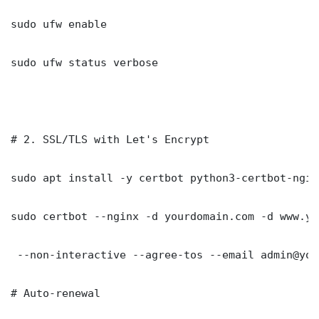
sudo ufw enable

sudo ufw status verbose

# 2. SSL/TLS with Let's Encrypt

sudo apt install -y certbot python3-certbot-nginx
sudo certbot --nginx -d yourdomain.com -d www.yo
 --non-interactive --agree-tos --email admin@you
# Auto-renewal
