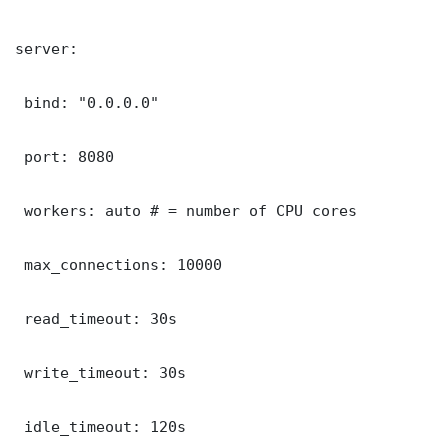
server:

 bind: "0.0.0.0"

 port: 8080

 workers: auto # = number of CPU cores

 max_connections: 10000

 read_timeout: 30s

 write_timeout: 30s

 idle_timeout: 120s
