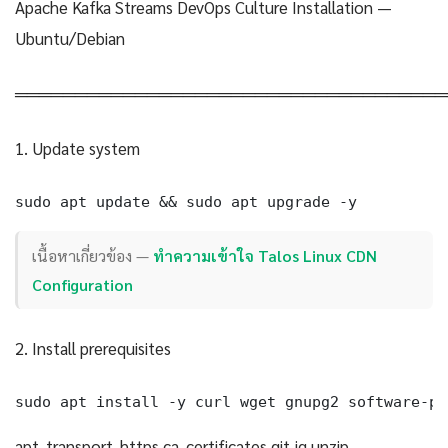
Apache Kafka Streams DevOps Culture Installation —
Ubuntu/Debian
════════════════════════════════════
1. Update system
sudo apt update && sudo apt upgrade -y
เนื้อหาเกี่ยวข้อง —
ทำความเข้าใจ Talos Linux CDN
Configuration
2. Install prerequisites
sudo apt install -y curl wget gnupg2 software-pr
apt-transport-https ca-certificates git jq unzip