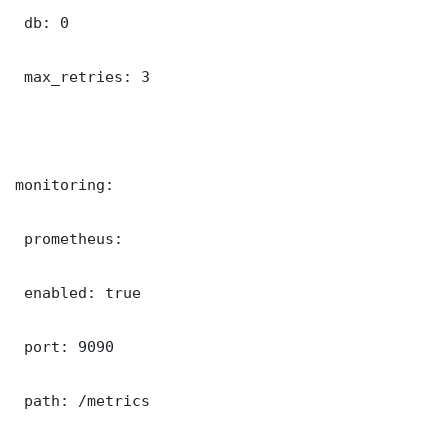
 db: 0

 max_retries: 3

monitoring:

 prometheus:

 enabled: true

 port: 9090

 path: /metrics
