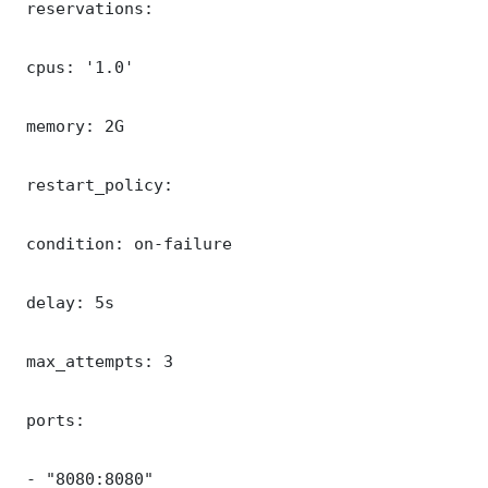
 reservations:

 cpus: '1.0'

 memory: 2G

 restart_policy:

 condition: on-failure

 delay: 5s

 max_attempts: 3

 ports:

 - "8080:8080"
