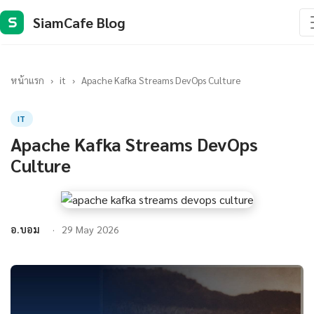
SiamCafe Blog
S
หน้าแรก
›
it
›
Apache Kafka Streams DevOps Culture
IT
Apache Kafka Streams DevOps
Culture
อ.บอม
29 May 2026