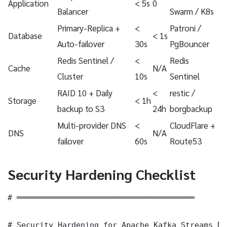
Application
< 5s
0
Balancer
Swarm / K8s
Primary-Replica +
<
Patroni /
Database
< 1s
Auto-failover
30s
PgBouncer
Redis Sentinel /
<
Redis
Cache
N/A
Cluster
10s
Sentinel
RAID 10 + Daily
<
restic /
Storage
< 1h
backup to S3
24h
borgbackup
Multi-provider DNS
<
CloudFlare +
DNS
N/A
failover
60s
Route53
Security Hardening Checklist
# ═══════════════════════════════════════

# Security Hardening for Apache Kafka Streams De