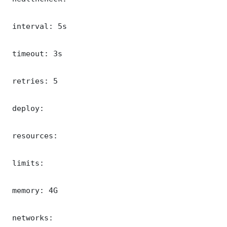
 interval: 5s

 timeout: 3s

 retries: 5

 deploy:

 resources:

 limits:

 memory: 4G

 networks:
