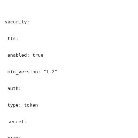
security:

 tls:

 enabled: true

 min_version: "1.2"

 auth:

 type: token

 secret: 
