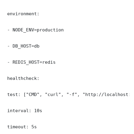
 environment:

 - NODE_ENV=production

 - DB_HOST=db

 - REDIS_HOST=redis

 healthcheck:

 test: ["CMD", "curl", "-f", "http://localhost:8
 interval: 10s

 timeout: 5s
