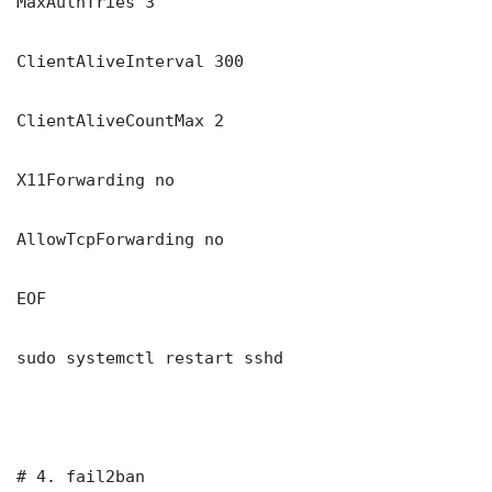
MaxAuthTries 3

ClientAliveInterval 300

ClientAliveCountMax 2

X11Forwarding no

AllowTcpForwarding no

EOF

sudo systemctl restart sshd

# 4. fail2ban
