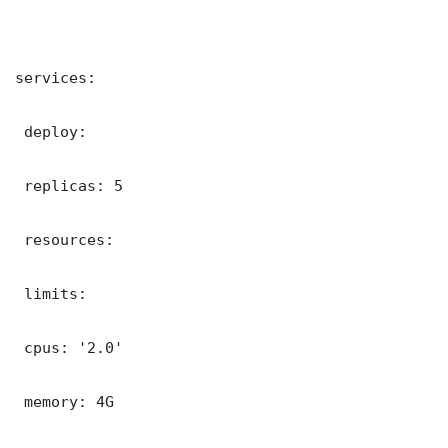
services:

 deploy:

 replicas: 5

 resources:

 limits:

 cpus: '2.0'

 memory: 4G
