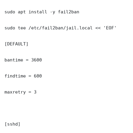
sudo apt install -y fail2ban

sudo tee /etc/fail2ban/jail.local << 'EOF'

[DEFAULT]

bantime = 3600

findtime = 600

maxretry = 3

[sshd]
