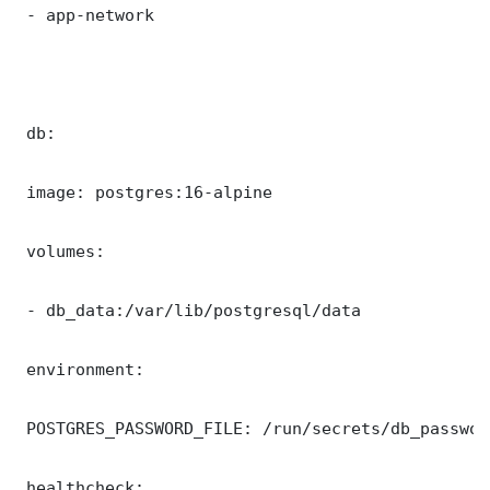
 - app-network

 db:

 image: postgres:16-alpine

 volumes:

 - db_data:/var/lib/postgresql/data

 environment:

 POSTGRES_PASSWORD_FILE: /run/secrets/db_password
 healthcheck:
