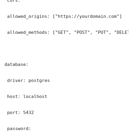
 cors:

 allowed_origins: ["https://yourdomain.com"]

 allowed_methods: ["GET", "POST", "PUT", "DELETE"
database:

 driver: postgres

 host: localhost

 port: 5432

 password: 
