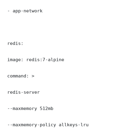
 - app-network

 redis:

 image: redis:7-alpine

 command: >

 redis-server

 --maxmemory 512mb

 --maxmemory-policy allkeys-lru
