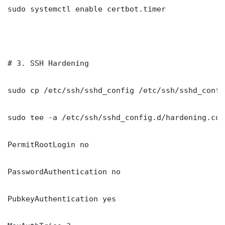
sudo systemctl enable certbot.timer

# 3. SSH Hardening

sudo cp /etc/ssh/sshd_config /etc/ssh/sshd_config
sudo tee -a /etc/ssh/sshd_config.d/hardening.con
PermitRootLogin no

PasswordAuthentication no

PubkeyAuthentication yes
