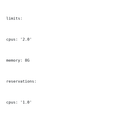
 limits:

 cpus: '2.0'

 memory: 8G

 reservations:

 cpus: '1.0'
