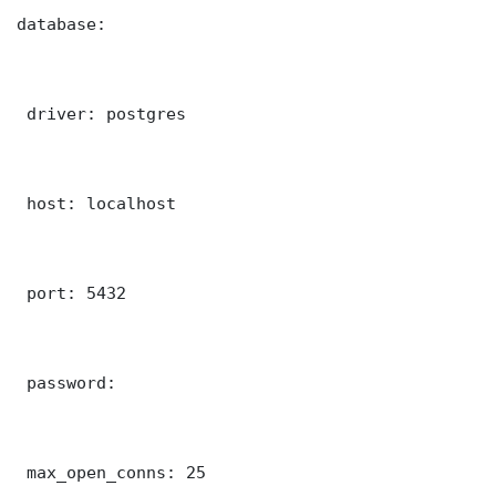
database:

 driver: postgres

 host: localhost

 port: 5432

 password: 

 max_open_conns: 25
