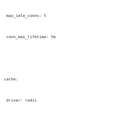
 max_idle_conns: 5

 conn_max_lifetime: 5m

cache:

 driver: redis
