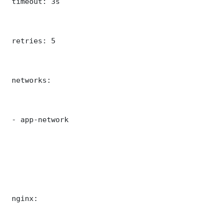
 timeout: 3s

 retries: 5

 networks:

 - app-network

 nginx:
