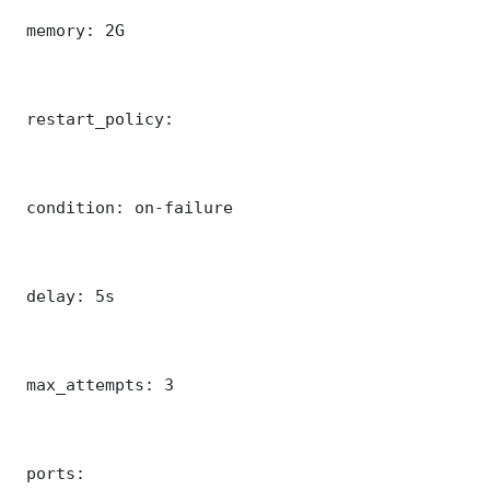
 memory: 2G

 restart_policy:

 condition: on-failure

 delay: 5s

 max_attempts: 3

 ports:
