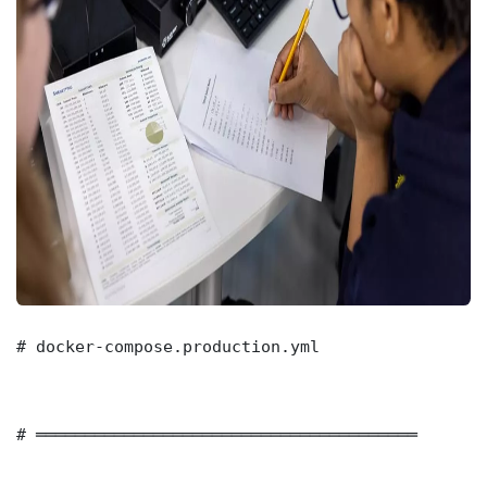
# docker-compose.production.yml

# ═══════════════════════════════════════
