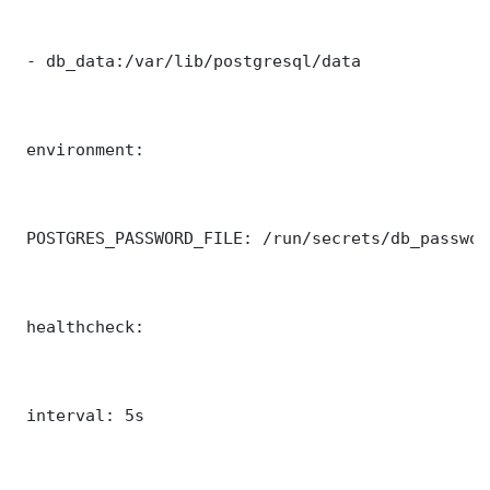
 - db_data:/var/lib/postgresql/data

 environment:

 POSTGRES_PASSWORD_FILE: /run/secrets/db_password
 healthcheck:

 interval: 5s
