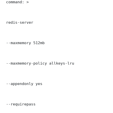
 command: >

 redis-server

 --maxmemory 512mb

 --maxmemory-policy allkeys-lru

 --appendonly yes

 --requirepass 
