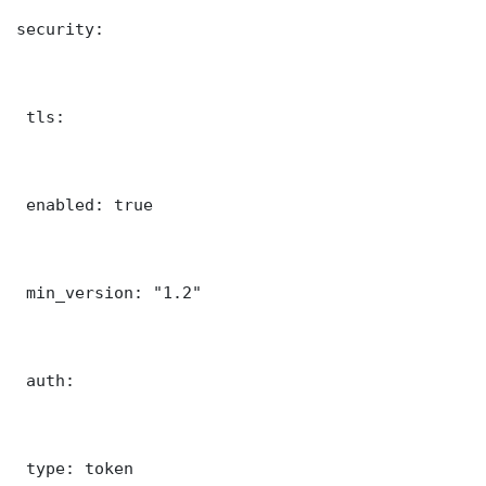
security:

 tls:

 enabled: true

 min_version: "1.2"

 auth:

 type: token
