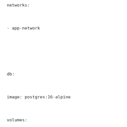
 networks:

 - app-network

 db:

 image: postgres:16-alpine

 volumes:
