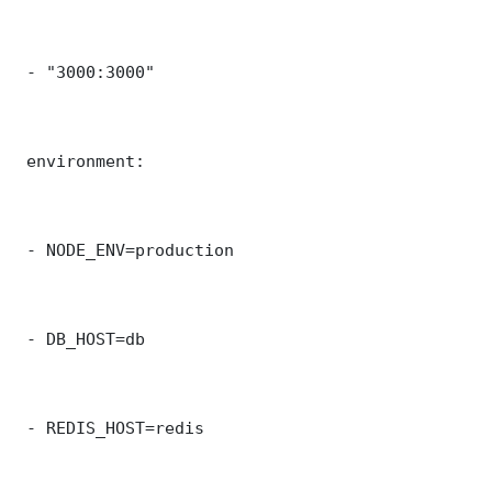
 - "3000:3000"

 environment:

 - NODE_ENV=production

 - DB_HOST=db

 - REDIS_HOST=redis
