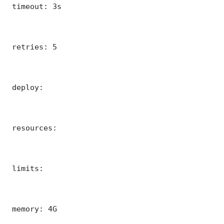
 timeout: 3s

 retries: 5

 deploy:

 resources:

 limits:

 memory: 4G
