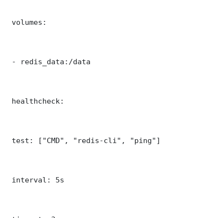
 volumes:

 - redis_data:/data

 healthcheck:

 test: ["CMD", "redis-cli", "ping"]

 interval: 5s
