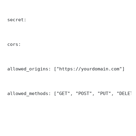
 secret: 

 cors:

 allowed_origins: ["https://yourdomain.com"]

 allowed_methods: ["GET", "POST", "PUT", "DELETE"