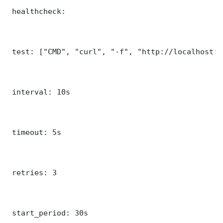
 healthcheck:

 test: ["CMD", "curl", "-f", "http://localhost:3
 interval: 10s

 timeout: 5s

 retries: 3

 start_period: 30s
