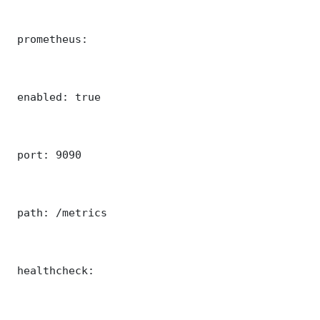
 prometheus:

 enabled: true

 port: 9090

 path: /metrics

 healthcheck:
