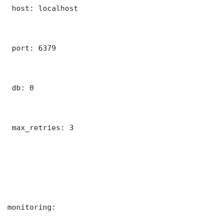
 host: localhost

 port: 6379

 db: 0

 max_retries: 3

monitoring:
