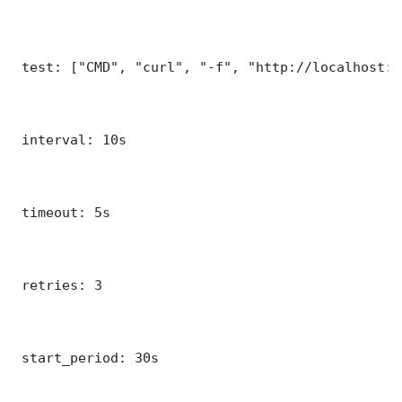
 test: ["CMD", "curl", "-f", "http://localhost:8
 interval: 10s

 timeout: 5s

 retries: 3

 start_period: 30s
