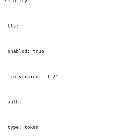
security:

 tls:

 enabled: true

 min_version: "1.2"

 auth:

 type: token
