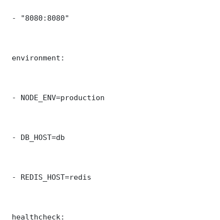
 - "8080:8080"

 environment:

 - NODE_ENV=production

 - DB_HOST=db

 - REDIS_HOST=redis

 healthcheck:
