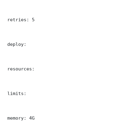
 retries: 5

 deploy:

 resources:

 limits:

 memory: 4G
