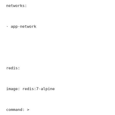
 networks:

 - app-network

 redis:

 image: redis:7-alpine

 command: >
