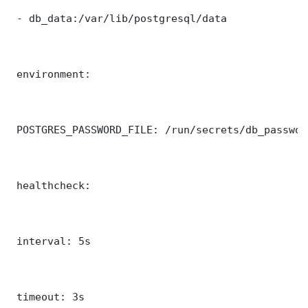
 - db_data:/var/lib/postgresql/data

 environment:

 POSTGRES_PASSWORD_FILE: /run/secrets/db_password
 healthcheck:

 interval: 5s

 timeout: 3s
