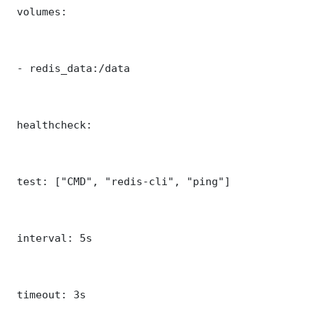
 volumes:

 - redis_data:/data

 healthcheck:

 test: ["CMD", "redis-cli", "ping"]

 interval: 5s

 timeout: 3s
