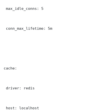
 max_idle_conns: 5

 conn_max_lifetime: 5m

cache:

 driver: redis

 host: localhost
