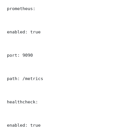
 prometheus:

 enabled: true

 port: 9090

 path: /metrics

 healthcheck:

 enabled: true
