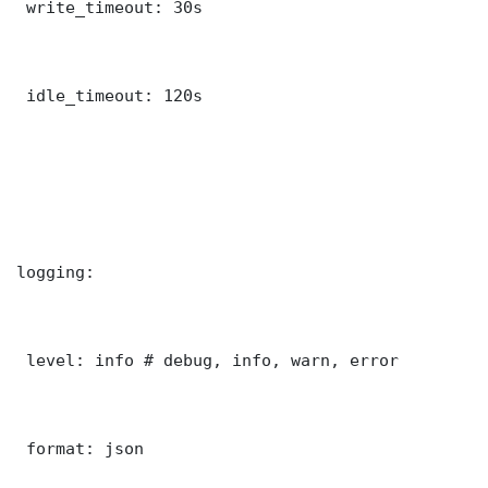
 write_timeout: 30s

 idle_timeout: 120s

logging:

 level: info # debug, info, warn, error

 format: json
