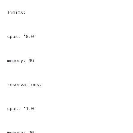
 limits:

 cpus: '8.0'

 memory: 4G

 reservations:

 cpus: '1.0'

 memory: 2G
