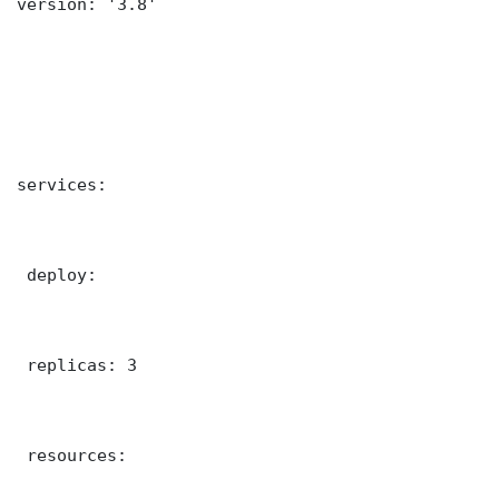
version: '3.8'

services:

 deploy:

 replicas: 3

 resources:
