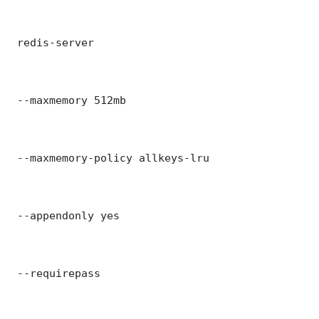
 redis-server

 --maxmemory 512mb

 --maxmemory-policy allkeys-lru

 --appendonly yes

 --requirepass 
