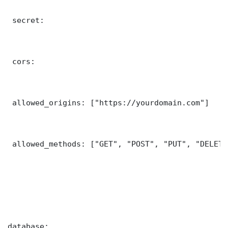
 secret: 

 cors:

 allowed_origins: ["https://yourdomain.com"]

 allowed_methods: ["GET", "POST", "PUT", "DELETE"
database:
