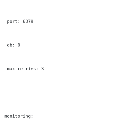
 port: 6379

 db: 0

 max_retries: 3

monitoring:
