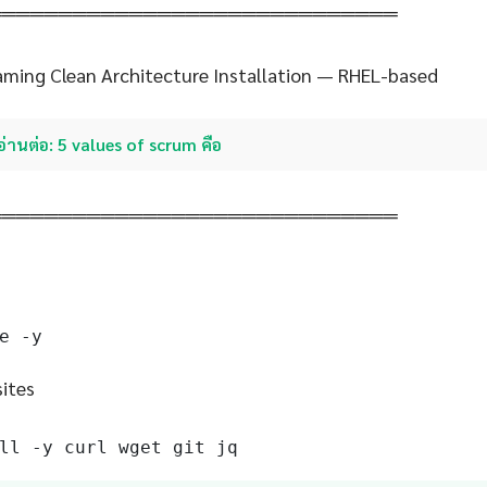
═════════════════════════════
aming Clean Architecture Installation — RHEL-based
อ่านต่อ: 5 values of scrum คือ
═════════════════════════════
e -y
sites
ll -y curl wget git jq