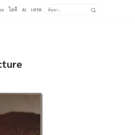
ex
ไอที
AI
เทรด
cture