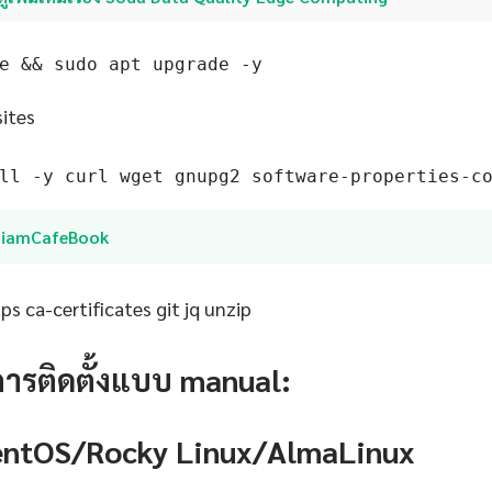
e && sudo apt upgrade -y
sites
ll -y curl wget gnupg2 software-properties-c
SiamCafeBook
s ca-certificates git jq unzip
การติดตั้งแบบ manual:
CentOS/Rocky Linux/AlmaLinux