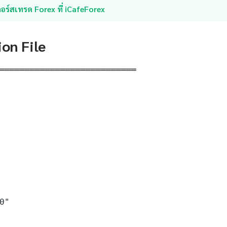
อร์สเทรด Forex ที่ iCafeForex
ion File
═══════════════════════════

0"
