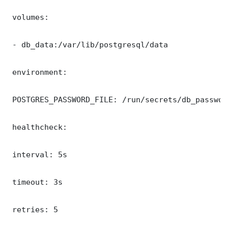
 volumes:

 - db_data:/var/lib/postgresql/data

 environment:

 POSTGRES_PASSWORD_FILE: /run/secrets/db_password
 healthcheck:

 interval: 5s

 timeout: 3s

 retries: 5
