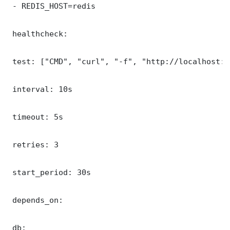
 - REDIS_HOST=redis

 healthcheck:

 test: ["CMD", "curl", "-f", "http://localhost:3
 interval: 10s

 timeout: 5s

 retries: 3

 start_period: 30s

 depends_on:

 db:
