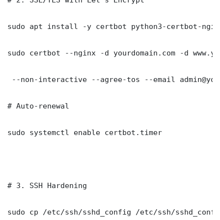
sudo apt install -y certbot python3-certbot-nginx
sudo certbot --nginx -d yourdomain.com -d www.yo
 --non-interactive --agree-tos --email admin@you
# Auto-renewal

sudo systemctl enable certbot.timer

# 3. SSH Hardening

sudo cp /etc/ssh/sshd_config /etc/ssh/sshd_config