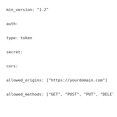
 min_version: "1.2"

 auth:

 type: token

 secret: 

 cors:

 allowed_origins: ["https://yourdomain.com"]

 allowed_methods: ["GET", "POST", "PUT", "DELETE"