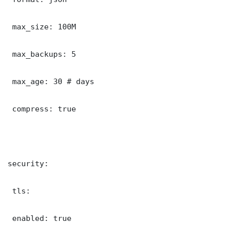
 max_size: 100M

 max_backups: 5

 max_age: 30 # days

 compress: true

security:

 tls:

 enabled: true
