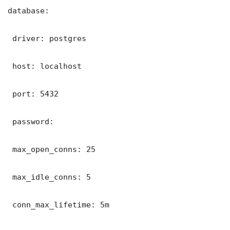
database:

 driver: postgres

 host: localhost

 port: 5432

 password: 

 max_open_conns: 25

 max_idle_conns: 5

 conn_max_lifetime: 5m
