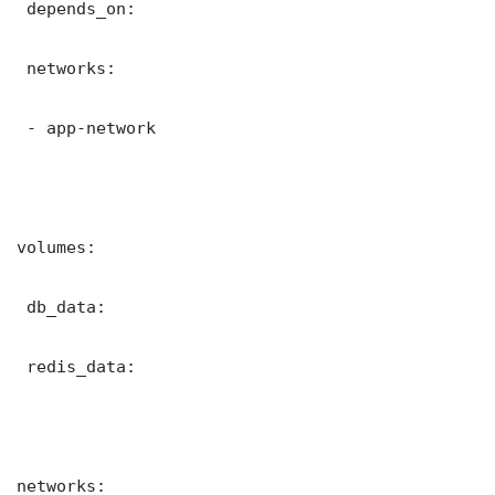
 depends_on:

 networks:

 - app-network

volumes:

 db_data:

 redis_data:

networks:
