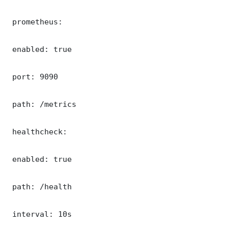
 prometheus:

 enabled: true

 port: 9090

 path: /metrics

 healthcheck:

 enabled: true

 path: /health

 interval: 10s