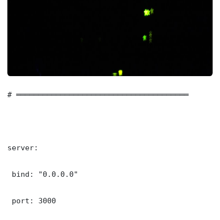
# ═══════════════════════════════════════

server:

 bind: "0.0.0.0"

 port: 3000
