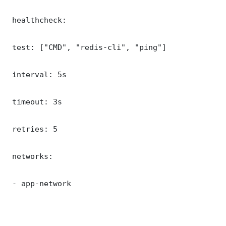
 healthcheck:

 test: ["CMD", "redis-cli", "ping"]

 interval: 5s

 timeout: 3s

 retries: 5

 networks:

 - app-network
