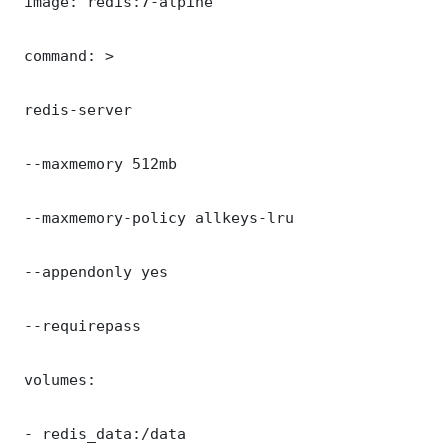
 image: redis:7-alpine

 command: >

 redis-server

 --maxmemory 512mb

 --maxmemory-policy allkeys-lru

 --appendonly yes

 --requirepass 

 volumes:

 - redis_data:/data
