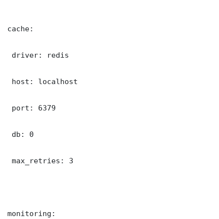
cache:

 driver: redis

 host: localhost

 port: 6379

 db: 0

 max_retries: 3

monitoring:
