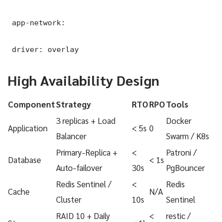
 app-network:

 driver: overlay
High Availability Design
Component
Strategy
RTO
RPO
Tools
3 replicas + Load
Docker
Application
< 5s
0
Balancer
Swarm / K8s
Primary-Replica +
<
Patroni /
Database
< 1s
Auto-failover
30s
PgBouncer
Redis Sentinel /
<
Redis
Cache
N/A
Cluster
10s
Sentinel
RAID 10 + Daily
<
restic /