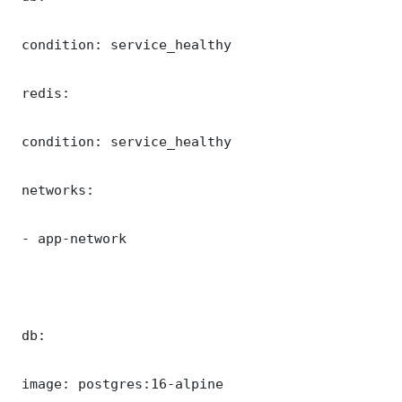
 condition: service_healthy

 redis:

 condition: service_healthy

 networks:

 - app-network

 db:

 image: postgres:16-alpine
