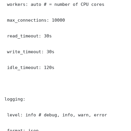
 workers: auto # = number of CPU cores

 max_connections: 10000

 read_timeout: 30s

 write_timeout: 30s

 idle_timeout: 120s

logging:

 level: info # debug, info, warn, error

 format: json
