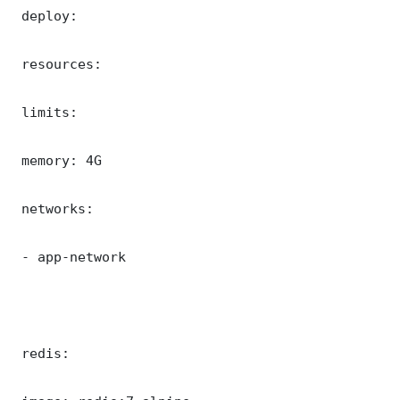
 deploy:

 resources:

 limits:

 memory: 4G

 networks:

 - app-network

 redis:
