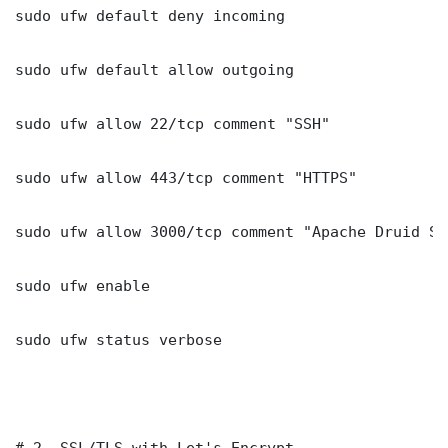
sudo ufw default deny incoming

sudo ufw default allow outgoing

sudo ufw allow 22/tcp comment "SSH"

sudo ufw allow 443/tcp comment "HTTPS"

sudo ufw allow 3000/tcp comment "Apache Druid Scal
sudo ufw enable

sudo ufw status verbose

# 2. SSL/TLS with Let's Encrypt
