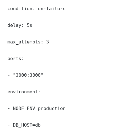
 condition: on-failure

 delay: 5s

 max_attempts: 3

 ports:

 - "3000:3000"

 environment:

 - NODE_ENV=production

 - DB_HOST=db
