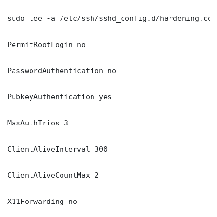
sudo tee -a /etc/ssh/sshd_config.d/hardening.con
PermitRootLogin no

PasswordAuthentication no

PubkeyAuthentication yes

MaxAuthTries 3

ClientAliveInterval 300

ClientAliveCountMax 2

X11Forwarding no
