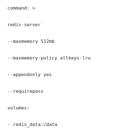
 command: >

 redis-server

 --maxmemory 512mb

 --maxmemory-policy allkeys-lru

 --appendonly yes

 --requirepass 

 volumes:

 - redis_data:/data
