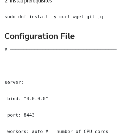
2. Install prerequisites
sudo dnf install -y curl wget git jq
Configuration File
# ═══════════════════════════════════════

server:

 bind: "0.0.0.0"

 port: 8443

 workers: auto # = number of CPU cores
