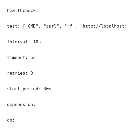
 healthcheck:

 test: ["CMD", "curl", "-f", "http://localhost:8
 interval: 10s

 timeout: 5s

 retries: 3

 start_period: 30s

 depends_on:

 db:
