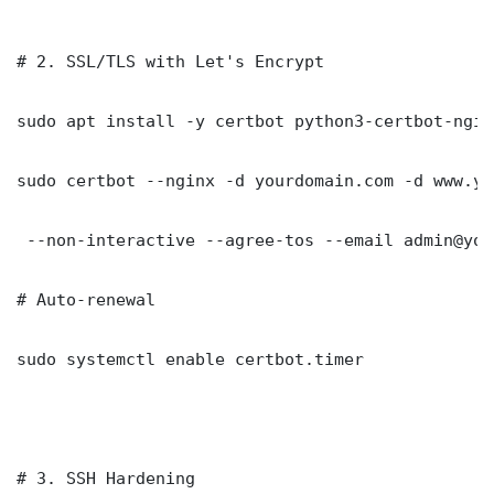
# 2. SSL/TLS with Let's Encrypt

sudo apt install -y certbot python3-certbot-nginx
sudo certbot --nginx -d yourdomain.com -d www.yo
 --non-interactive --agree-tos --email admin@you
# Auto-renewal

sudo systemctl enable certbot.timer

# 3. SSH Hardening
