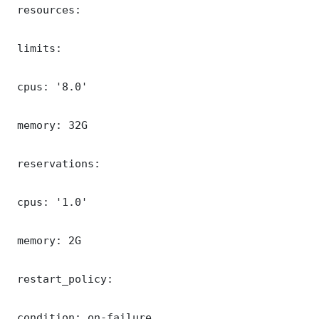
 resources:

 limits:

 cpus: '8.0'

 memory: 32G

 reservations:

 cpus: '1.0'

 memory: 2G

 restart_policy:

 condition: on-failure
