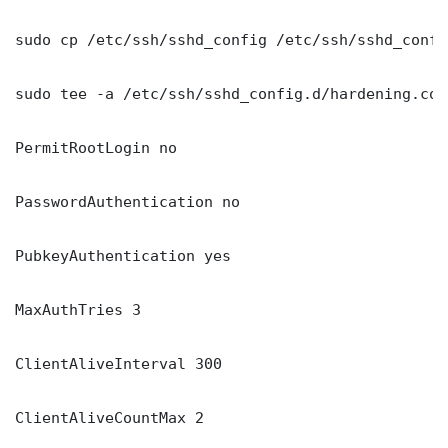
sudo cp /etc/ssh/sshd_config /etc/ssh/sshd_config
sudo tee -a /etc/ssh/sshd_config.d/hardening.con
PermitRootLogin no

PasswordAuthentication no

PubkeyAuthentication yes

MaxAuthTries 3

ClientAliveInterval 300

ClientAliveCountMax 2
