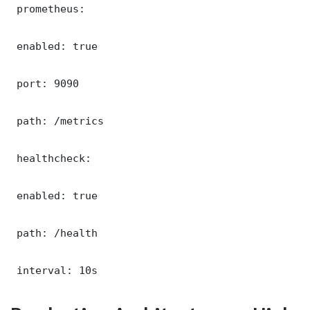
 prometheus:

 enabled: true

 port: 9090

 path: /metrics

 healthcheck:

 enabled: true

 path: /health

 interval: 10s