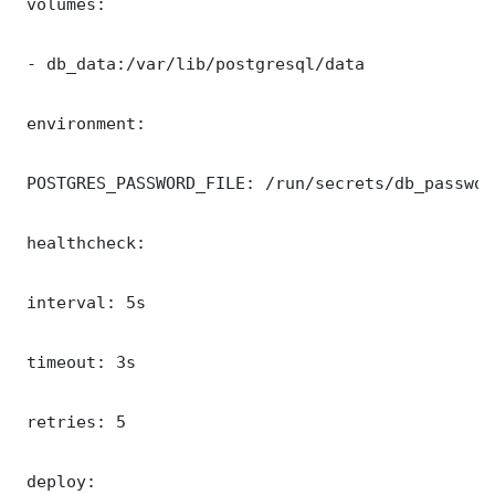
 volumes:

 - db_data:/var/lib/postgresql/data

 environment:

 POSTGRES_PASSWORD_FILE: /run/secrets/db_password
 healthcheck:

 interval: 5s

 timeout: 3s

 retries: 5

 deploy:
