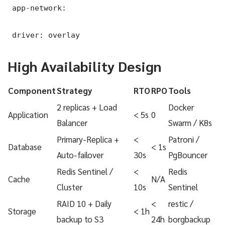
 app-network:

 driver: overlay
High Availability Design
Component
Strategy
RTO
RPO
Tools
2 replicas + Load
Docker
Application
< 5s
0
Balancer
Swarm / K8s
Primary-Replica +
<
Patroni /
Database
< 1s
Auto-failover
30s
PgBouncer
Redis Sentinel /
<
Redis
Cache
N/A
Cluster
10s
Sentinel
RAID 10 + Daily
<
restic /
Storage
< 1h
backup to S3
24h
borgbackup