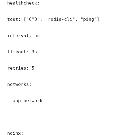
 healthcheck:

 test: ["CMD", "redis-cli", "ping"]

 interval: 5s

 timeout: 3s

 retries: 5

 networks:

 - app-network

 nginx:
