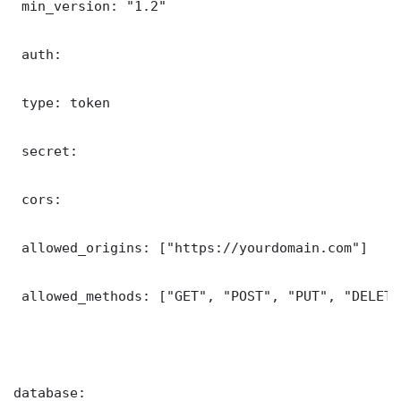
 min_version: "1.2"

 auth:

 type: token

 secret: 

 cors:

 allowed_origins: ["https://yourdomain.com"]

 allowed_methods: ["GET", "POST", "PUT", "DELETE"
database:
