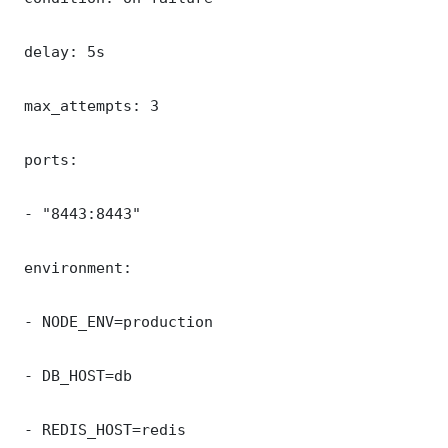
 delay: 5s

 max_attempts: 3

 ports:

 - "8443:8443"

 environment:

 - NODE_ENV=production

 - DB_HOST=db

 - REDIS_HOST=redis
