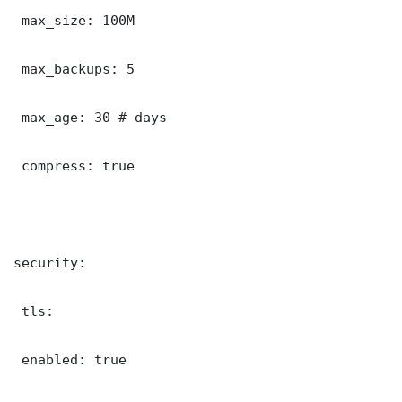
 max_size: 100M

 max_backups: 5

 max_age: 30 # days

 compress: true

security:

 tls:

 enabled: true
