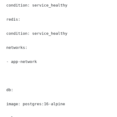
 condition: service_healthy

 redis:

 condition: service_healthy

 networks:

 - app-network

 db:

 image: postgres:16-alpine
