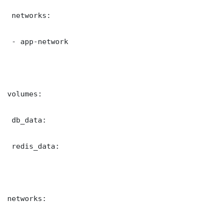
 networks:

 - app-network

volumes:

 db_data:

 redis_data:

networks:
