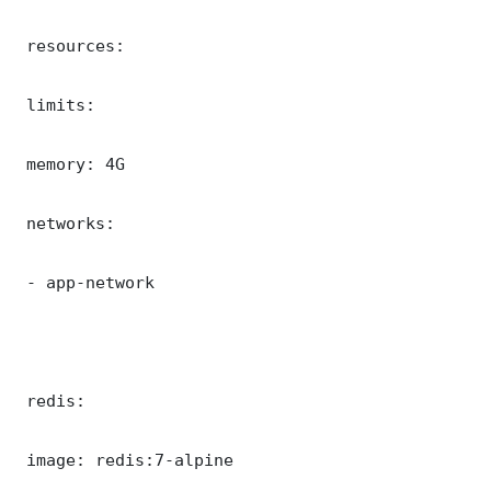
 resources:

 limits:

 memory: 4G

 networks:

 - app-network

 redis:

 image: redis:7-alpine
