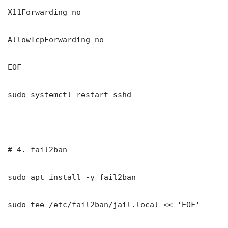
X11Forwarding no

AllowTcpForwarding no

EOF

sudo systemctl restart sshd

# 4. fail2ban

sudo apt install -y fail2ban

sudo tee /etc/fail2ban/jail.local << 'EOF'
