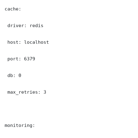
cache:

 driver: redis

 host: localhost

 port: 6379

 db: 0

 max_retries: 3

monitoring:
