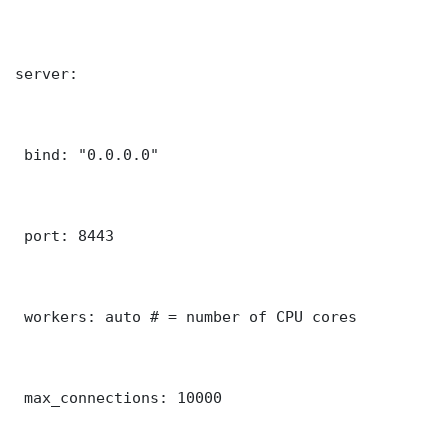
server:

 bind: "0.0.0.0"

 port: 8443

 workers: auto # = number of CPU cores

 max_connections: 10000
