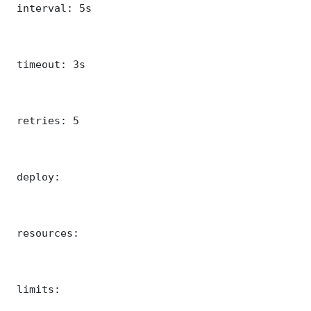
 interval: 5s

 timeout: 3s

 retries: 5

 deploy:

 resources:

 limits:
