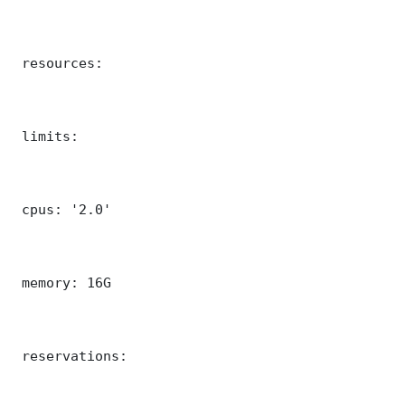
 resources:

 limits:

 cpus: '2.0'

 memory: 16G

 reservations:
