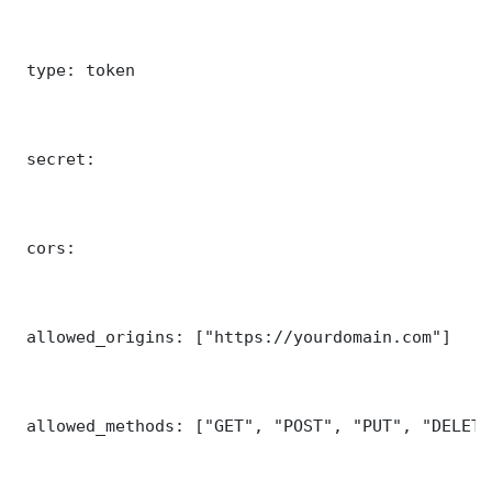
 type: token

 secret: 

 cors:

 allowed_origins: ["https://yourdomain.com"]

 allowed_methods: ["GET", "POST", "PUT", "DELETE"