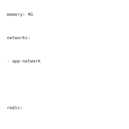
 memory: 4G

 networks:

 - app-network

 redis:
