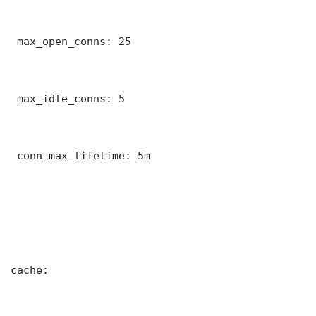
 max_open_conns: 25

 max_idle_conns: 5

 conn_max_lifetime: 5m

cache:
