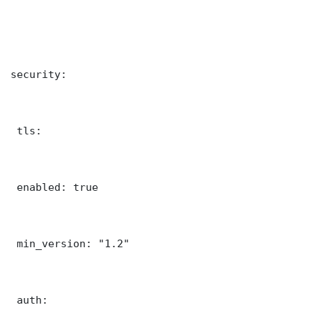
security:

 tls:

 enabled: true

 min_version: "1.2"

 auth:
