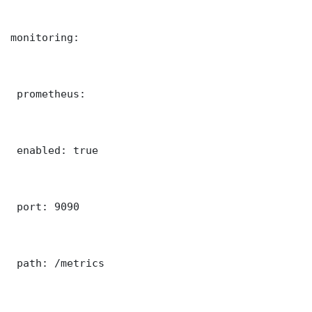
monitoring:

 prometheus:

 enabled: true

 port: 9090

 path: /metrics
