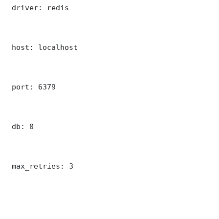
 driver: redis

 host: localhost

 port: 6379

 db: 0

 max_retries: 3
