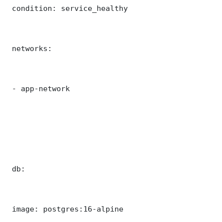
 condition: service_healthy

 networks:

 - app-network

 db:

 image: postgres:16-alpine
