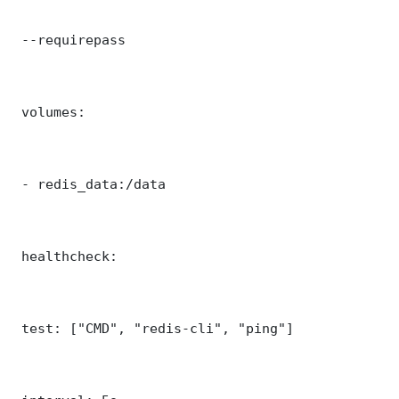
 --requirepass 

 volumes:

 - redis_data:/data

 healthcheck:

 test: ["CMD", "redis-cli", "ping"]
