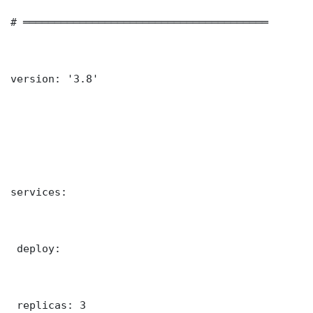
# ═══════════════════════════════════════

version: '3.8'

services:

 deploy:

 replicas: 3
