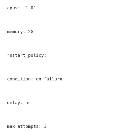
 cpus: '1.0'

 memory: 2G

 restart_policy:

 condition: on-failure

 delay: 5s

 max_attempts: 3
