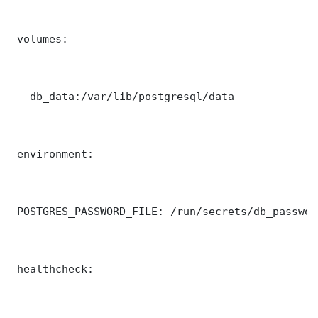
 volumes:

 - db_data:/var/lib/postgresql/data

 environment:

 POSTGRES_PASSWORD_FILE: /run/secrets/db_password
 healthcheck:
