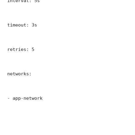
 interval: 5s

 timeout: 3s

 retries: 5

 networks:

 - app-network
