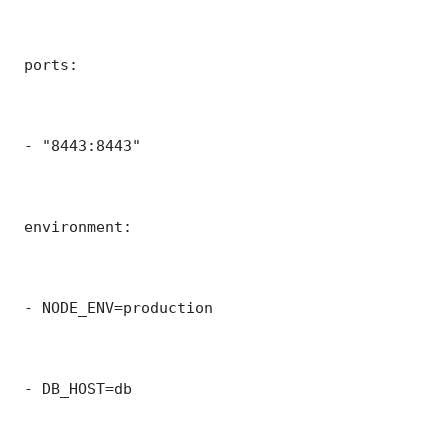
 ports:

 - "8443:8443"

 environment:

 - NODE_ENV=production

 - DB_HOST=db
