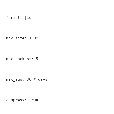
 format: json

 max_size: 100M

 max_backups: 5

 max_age: 30 # days

 compress: true
