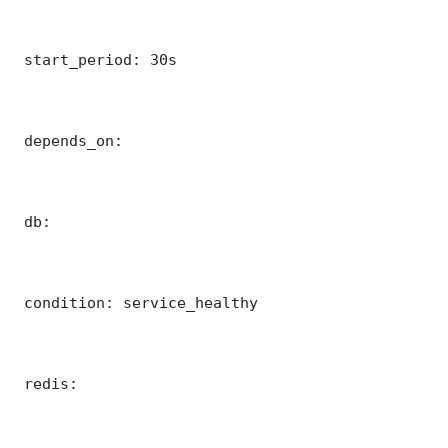
 start_period: 30s

 depends_on:

 db:

 condition: service_healthy

 redis:
