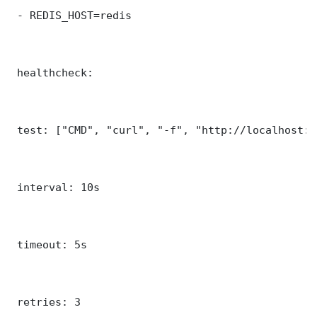
 - REDIS_HOST=redis

 healthcheck:

 test: ["CMD", "curl", "-f", "http://localhost:8
 interval: 10s

 timeout: 5s

 retries: 3
