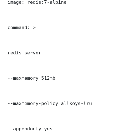
 image: redis:7-alpine

 command: >

 redis-server

 --maxmemory 512mb

 --maxmemory-policy allkeys-lru

 --appendonly yes
