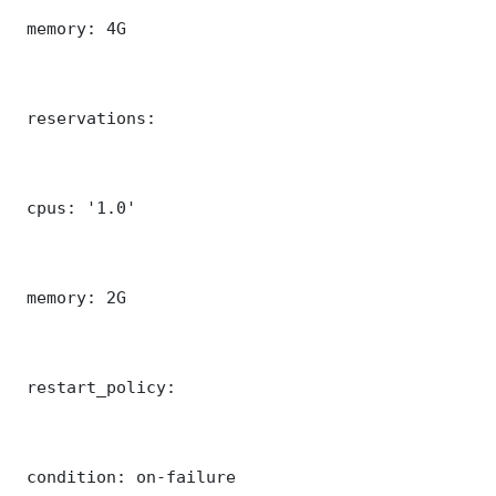
 memory: 4G

 reservations:

 cpus: '1.0'

 memory: 2G

 restart_policy:

 condition: on-failure
