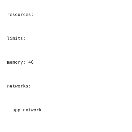
 resources:

 limits:

 memory: 4G

 networks:

 - app-network
