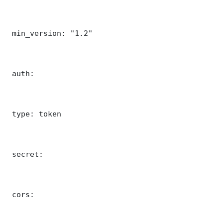
 min_version: "1.2"

 auth:

 type: token

 secret: 

 cors:
