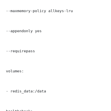
 --maxmemory-policy allkeys-lru

 --appendonly yes

 --requirepass 

 volumes:

 - redis_data:/data
