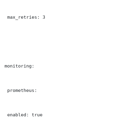
 max_retries: 3

monitoring:

 prometheus:

 enabled: true
