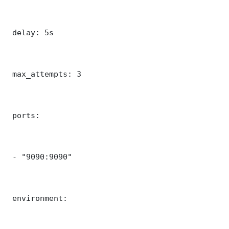
 delay: 5s

 max_attempts: 3

 ports:

 - "9090:9090"

 environment:
