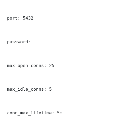
 port: 5432

 password: 

 max_open_conns: 25

 max_idle_conns: 5

 conn_max_lifetime: 5m
