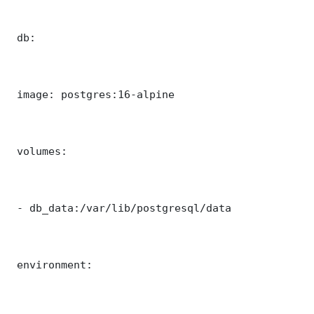
 db:

 image: postgres:16-alpine

 volumes:

 - db_data:/var/lib/postgresql/data

 environment:
