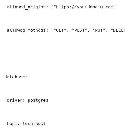
 allowed_origins: ["https://yourdomain.com"]

 allowed_methods: ["GET", "POST", "PUT", "DELETE"
database:

 driver: postgres

 host: localhost
