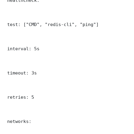
 healthcheck:

 test: ["CMD", "redis-cli", "ping"]

 interval: 5s

 timeout: 3s

 retries: 5

 networks:
