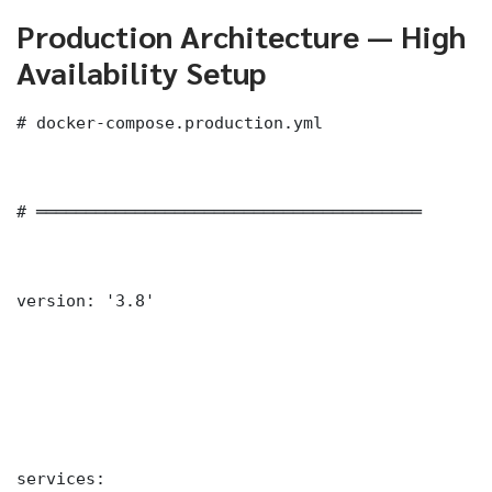
Production Architecture — High
Availability Setup
# docker-compose.production.yml

# ═══════════════════════════════════════

version: '3.8'

services:
