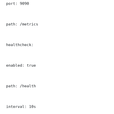
 port: 9090

 path: /metrics

 healthcheck:

 enabled: true

 path: /health

 interval: 10s