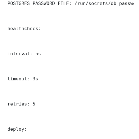
 POSTGRES_PASSWORD_FILE: /run/secrets/db_password
 healthcheck:

 interval: 5s

 timeout: 3s

 retries: 5

 deploy:
