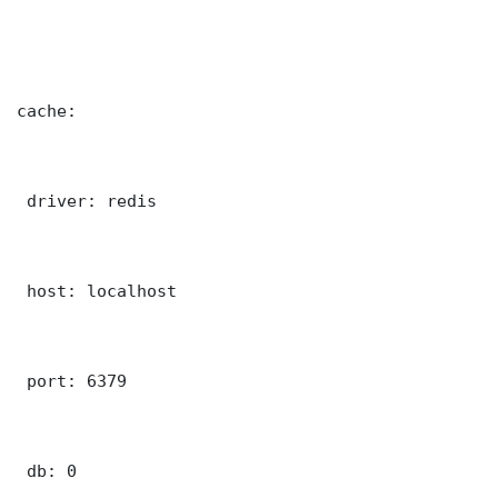
cache:

 driver: redis

 host: localhost

 port: 6379

 db: 0
