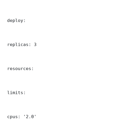
 deploy:

 replicas: 3

 resources:

 limits:

 cpus: '2.0'
