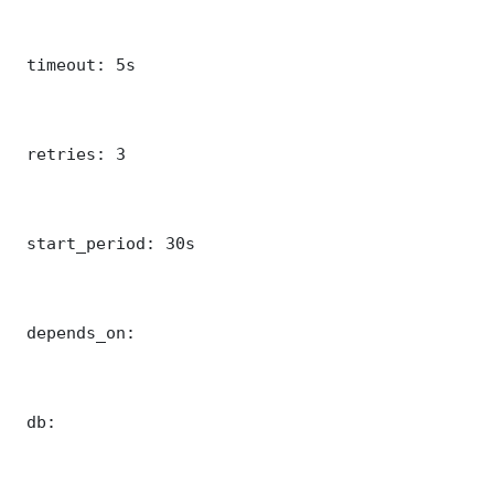
 timeout: 5s

 retries: 3

 start_period: 30s

 depends_on:

 db:
