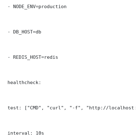
 - NODE_ENV=production

 - DB_HOST=db

 - REDIS_HOST=redis

 healthcheck:

 test: ["CMD", "curl", "-f", "http://localhost:9
 interval: 10s
