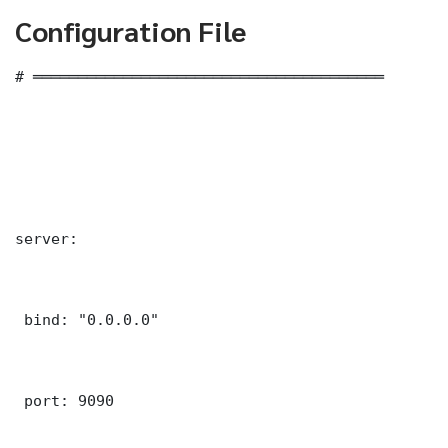
Configuration File
# ═══════════════════════════════════════

server:

 bind: "0.0.0.0"

 port: 9090
