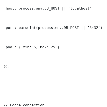
 host: process.env.DB_HOST || 'localhost'

 port: parseInt(process.env.DB_PORT || '5432')

 pool: { min: 5, max: 25 }

});

// Cache connection
