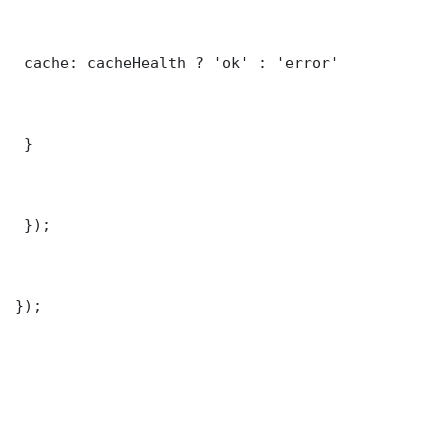
 cache: cacheHealth ? 'ok' : 'error'

 }

 });

});
