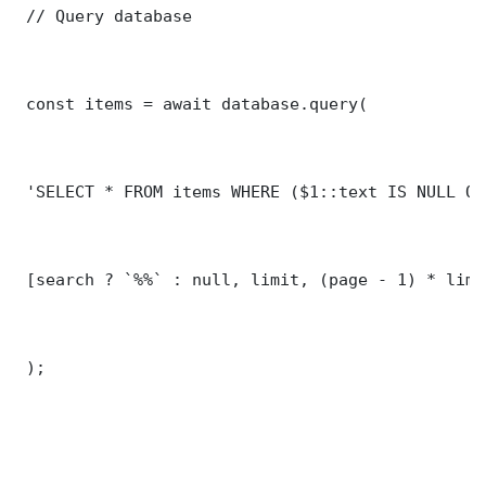
 // Query database

 const items = await database.query(

 'SELECT * FROM items WHERE ($1::text IS NULL OR
 [search ? `%%` : null, limit, (page - 1) * limit
 );
