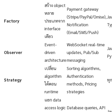
สร้าง object
Payment gateway
หลาย
(Stripe/PayPal/Omise),
Ja
Factory
ประเภทจาก
Notification
Ty
interface
(Email/SMS/Push)
เดียว
Event-
WebSocket real-time
Ja
Observer
driven
updates, Pub/Sub
Py
architecture
messaging
เปลี่ยน
Sorting algorithms,
algorithm
Authentication
Strategy
ทุ
ได้ตอน
methods, Pricing
runtime
strategies
แยก data
access logic
Database queries, API
Ja