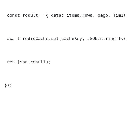
 const result = { data: items.rows, page, limit,
 await redisCache.set(cacheKey, JSON.stringify(r
 res.json(result);

});
