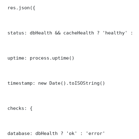
 res.json({

 status: dbHealth && cacheHealth ? 'healthy' : '
 uptime: process.uptime()

 timestamp: new Date().toISOString()

 checks: {

 database: dbHealth ? 'ok' : 'error'
