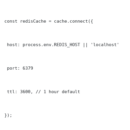
const redisCache = cache.connect({

 host: process.env.REDIS_HOST || 'localhost'

 port: 6379

 ttl: 3600, // 1 hour default

});
