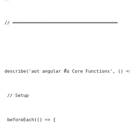
// ═══════════════════════════════════════

describe('aot angular คือ Core Functions', () => 
 // Setup

 beforeEach(() => {
