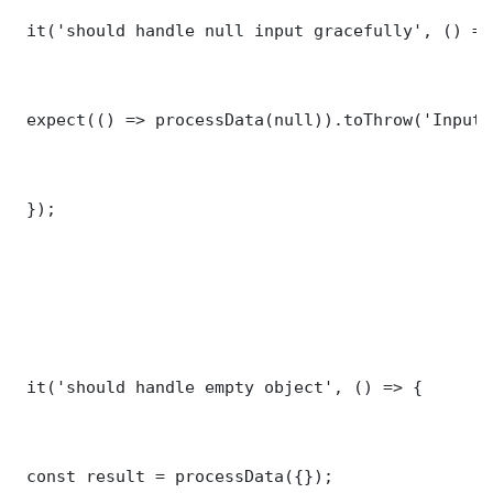
 it('should handle null input gracefully', () => 
 expect(() => processData(null)).toThrow('Input 
 });

 it('should handle empty object', () => {

 const result = processData({});
