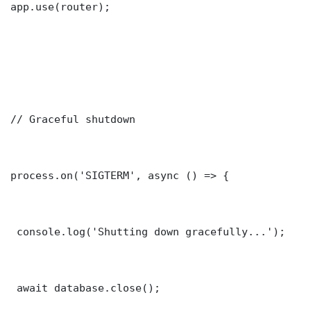
app.use(router);

// Graceful shutdown

process.on('SIGTERM', async () => {

 console.log('Shutting down gracefully...');

 await database.close();
