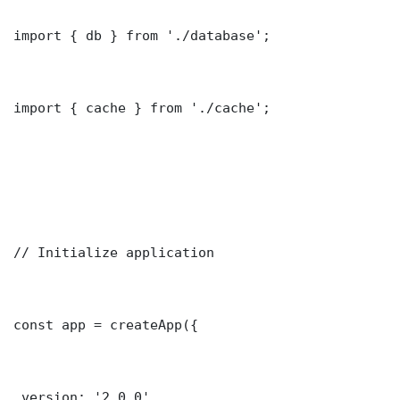
import { db } from './database';

import { cache } from './cache';

// Initialize application

const app = createApp({

 version: '2.0.0'
