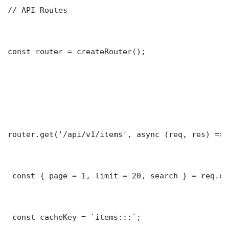
// API Routes

const router = createRouter();

router.get('/api/v1/items', async (req, res) => {
 const { page = 1, limit = 20, search } = req.que
 const cacheKey = `items:::`;
