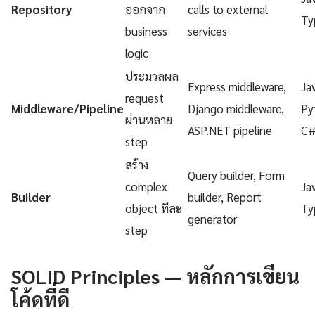
Repository
ออกจาก
calls to external
Ty
business
services
logic
ประมวลผล
Express middleware,
Ja
request
Middleware/Pipeline
Django middleware,
Py
ผ่านหลาย
ASP.NET pipeline
C
step
สร้าง
Query builder, Form
complex
Ja
Builder
builder, Report
object ทีละ
Ty
generator
step
SOLID Principles — หลักการเขียน
โค้ดที่ดี