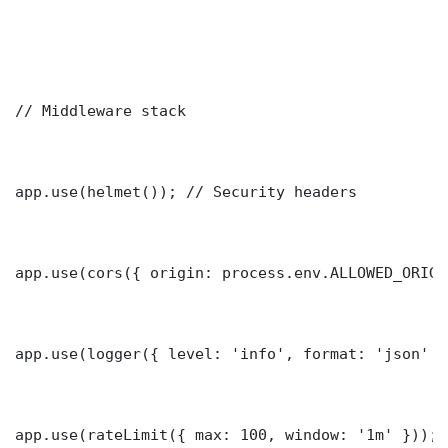
// Middleware stack

app.use(helmet()); // Security headers

app.use(cors({ origin: process.env.ALLOWED_ORIGI
app.use(logger({ level: 'info', format: 'json' })
app.use(rateLimit({ max: 100, window: '1m' }));
