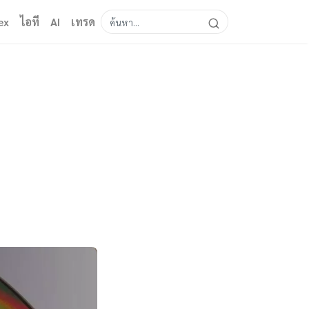
ex
ไอที
AI
เทรด