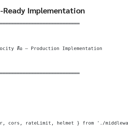
n-Ready Implementation
════════════════════════════

ocity คือ — Production Implementation

════════════════════════════

r, cors, rateLimit, helmet } from './middlewa