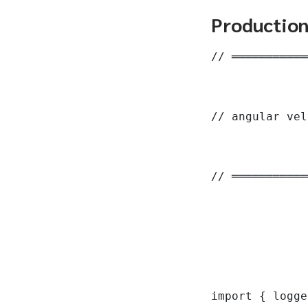
Productio
// ═══════════
// angular vel
// ═══════════
import { logge