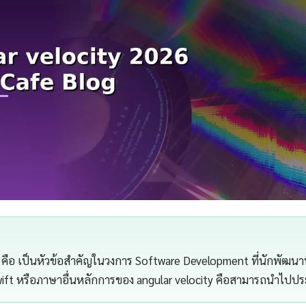
y คือ เป็นหัวข้อสำคัญในวงการ Software Development ที่นักพัฒน
wift หรือภาษาอื่นหลักการของ angular velocity คือสามารถนำไปประยุ