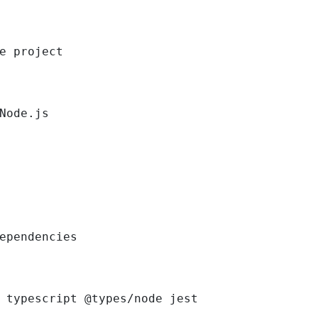
e project

Node.js

ependencies

 typescript @types/node jest