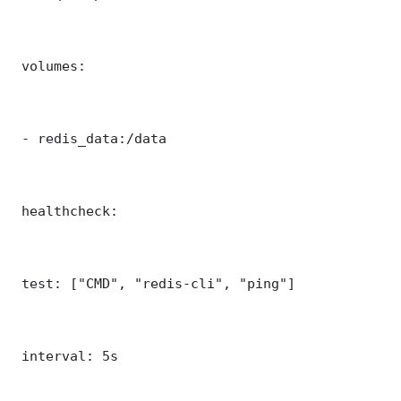
 volumes:

 - redis_data:/data

 healthcheck:

 test: ["CMD", "redis-cli", "ping"]

 interval: 5s
