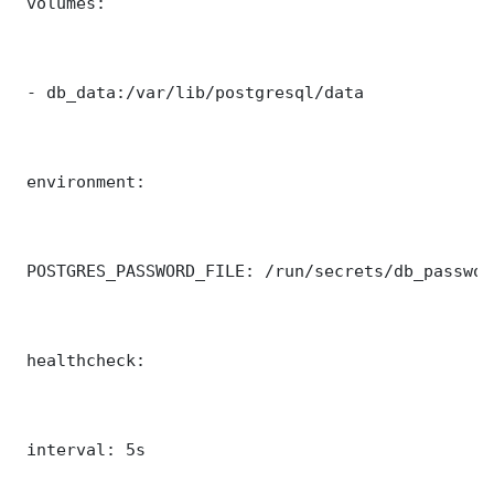
 volumes:

 - db_data:/var/lib/postgresql/data

 environment:

 POSTGRES_PASSWORD_FILE: /run/secrets/db_password
 healthcheck:

 interval: 5s
