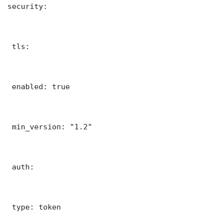
security:

 tls:

 enabled: true

 min_version: "1.2"

 auth:

 type: token
