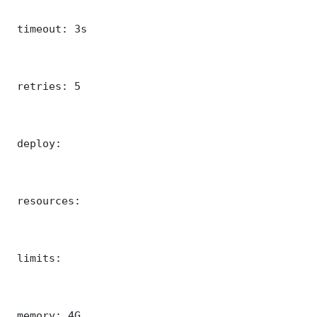
 timeout: 3s

 retries: 5

 deploy:

 resources:

 limits:

 memory: 4G
