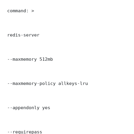
 command: >

 redis-server

 --maxmemory 512mb

 --maxmemory-policy allkeys-lru

 --appendonly yes

 --requirepass 
