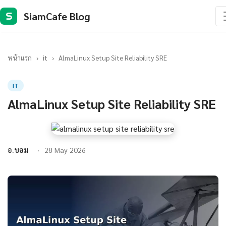
SiamCafe Blog
S
หน้าแรก
›
it
›
AlmaLinux Setup Site Reliability SRE
IT
AlmaLinux Setup Site Reliability SRE
อ.บอม
28 May 2026