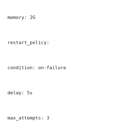
 memory: 2G

 restart_policy:

 condition: on-failure

 delay: 5s

 max_attempts: 3
