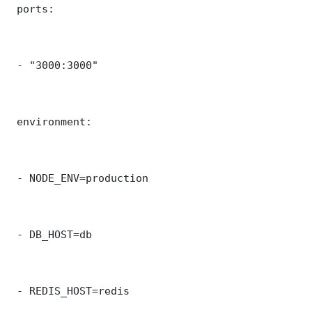
 ports:

 - "3000:3000"

 environment:

 - NODE_ENV=production

 - DB_HOST=db

 - REDIS_HOST=redis
