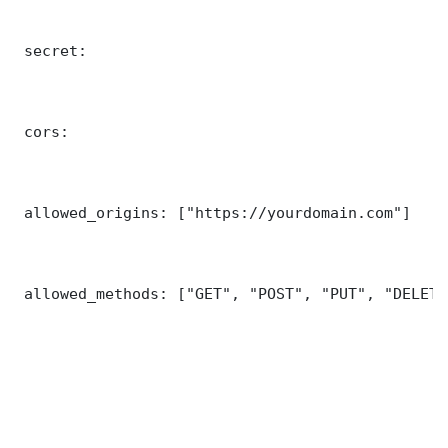
 secret: 

 cors:

 allowed_origins: ["https://yourdomain.com"]

 allowed_methods: ["GET", "POST", "PUT", "DELETE"