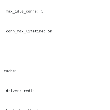
 max_idle_conns: 5

 conn_max_lifetime: 5m

cache:

 driver: redis
