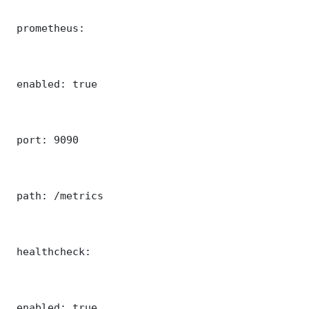
 prometheus:

 enabled: true

 port: 9090

 path: /metrics

 healthcheck:

 enabled: true
