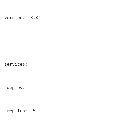
version: '3.8'

services:

 deploy:

 replicas: 5
