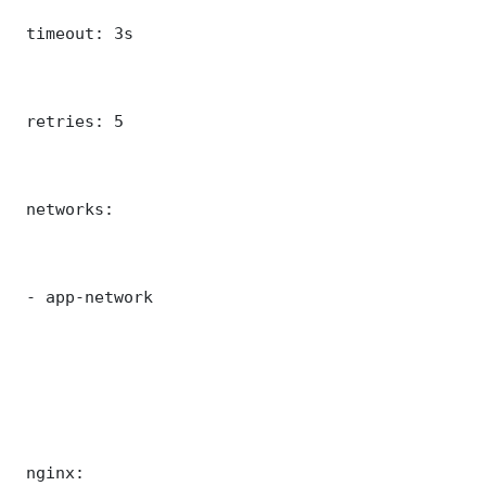
 timeout: 3s

 retries: 5

 networks:

 - app-network

 nginx:
