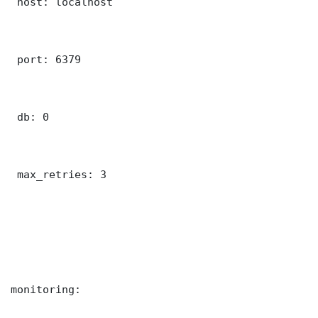
 host: localhost

 port: 6379

 db: 0

 max_retries: 3

monitoring:
