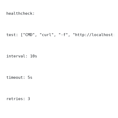
 healthcheck:

 test: ["CMD", "curl", "-f", "http://localhost:3
 interval: 10s

 timeout: 5s

 retries: 3
