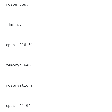
 resources:

 limits:

 cpus: '16.0'

 memory: 64G

 reservations:

 cpus: '1.0'
