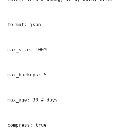
 format: json

 max_size: 100M

 max_backups: 5

 max_age: 30 # days

 compress: true
