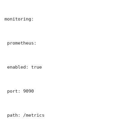
monitoring:

 prometheus:

 enabled: true

 port: 9090

 path: /metrics
