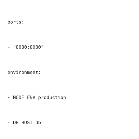
 ports:

 - "8080:8080"

 environment:

 - NODE_ENV=production

 - DB_HOST=db
