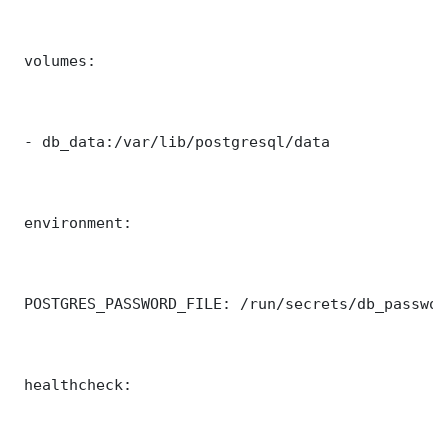
 volumes:

 - db_data:/var/lib/postgresql/data

 environment:

 POSTGRES_PASSWORD_FILE: /run/secrets/db_password
 healthcheck:
