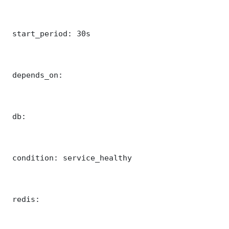
 start_period: 30s

 depends_on:

 db:

 condition: service_healthy

 redis:
