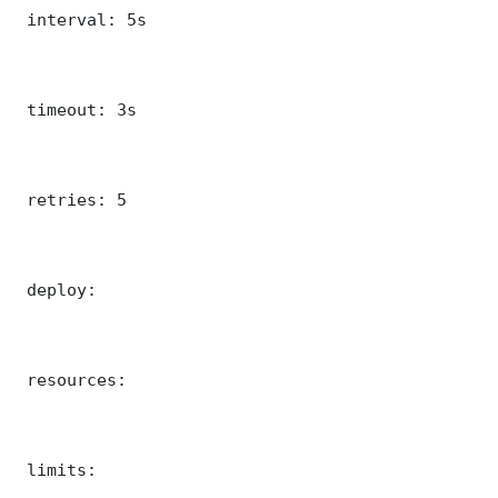
 interval: 5s

 timeout: 3s

 retries: 5

 deploy:

 resources:

 limits:
