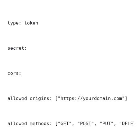
 type: token

 secret: 

 cors:

 allowed_origins: ["https://yourdomain.com"]

 allowed_methods: ["GET", "POST", "PUT", "DELETE"