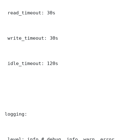
 read_timeout: 30s

 write_timeout: 30s

 idle_timeout: 120s

logging:

 level: info # debug, info, warn, error
