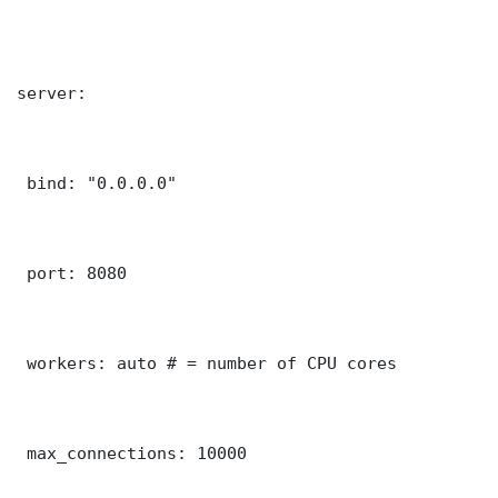
server:

 bind: "0.0.0.0"

 port: 8080

 workers: auto # = number of CPU cores

 max_connections: 10000
