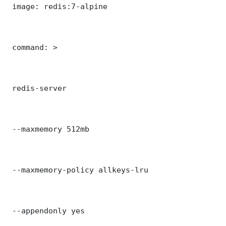
 image: redis:7-alpine

 command: >

 redis-server

 --maxmemory 512mb

 --maxmemory-policy allkeys-lru

 --appendonly yes
