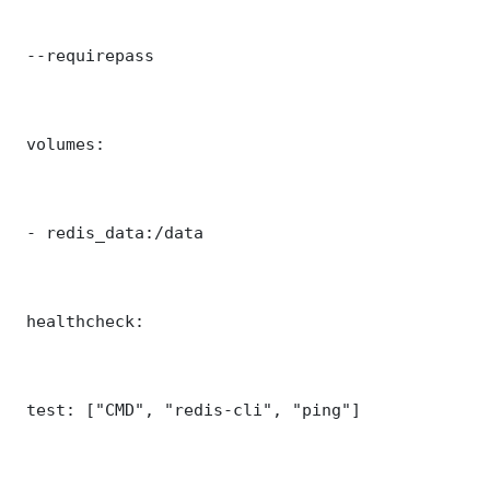
 --requirepass 

 volumes:

 - redis_data:/data

 healthcheck:

 test: ["CMD", "redis-cli", "ping"]
