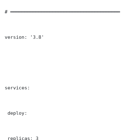
# ═══════════════════════════════════════

version: '3.8'

services:

 deploy:

 replicas: 3
