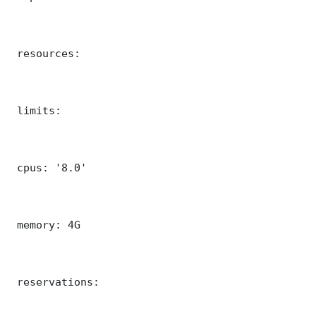
 resources:

 limits:

 cpus: '8.0'

 memory: 4G

 reservations:
