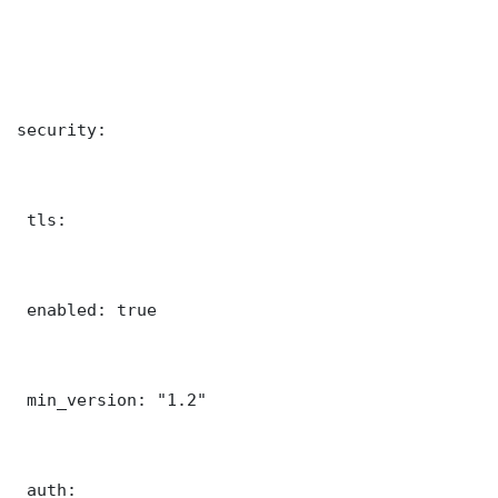
security:

 tls:

 enabled: true

 min_version: "1.2"

 auth:
