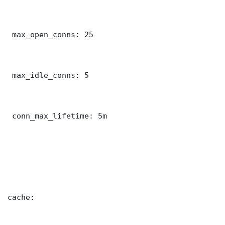
 max_open_conns: 25

 max_idle_conns: 5

 conn_max_lifetime: 5m

cache:
