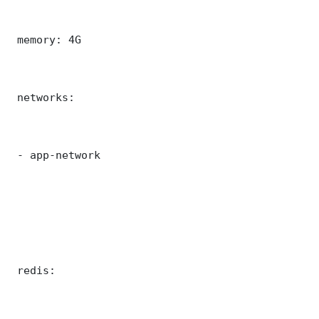
 memory: 4G

 networks:

 - app-network

 redis:
