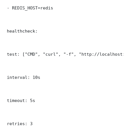
 - REDIS_HOST=redis

 healthcheck:

 test: ["CMD", "curl", "-f", "http://localhost:8
 interval: 10s

 timeout: 5s

 retries: 3
