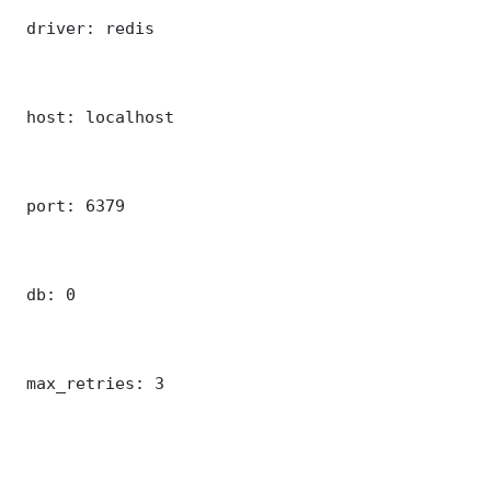
 driver: redis

 host: localhost

 port: 6379

 db: 0

 max_retries: 3
