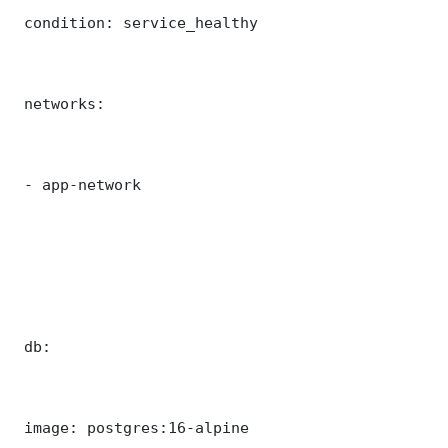
 condition: service_healthy

 networks:

 - app-network

 db:

 image: postgres:16-alpine
