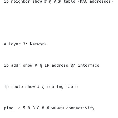
ip neighbor show # ดู ARP table (MAC addresses)

# Layer 3: Network

ip addr show # ดู IP address ทุก interface

ip route show # ดู routing table

ping -c 5 8.8.8.8 # ทดสอบ connectivity
