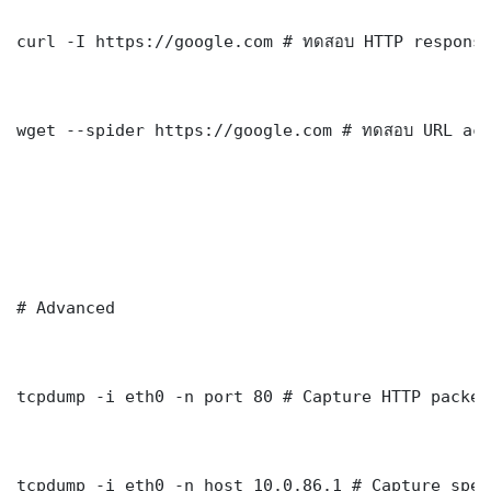
curl -I https://google.com # ทดสอบ HTTP response
wget --spider https://google.com # ทดสอบ URL acc
# Advanced

tcpdump -i eth0 -n port 80 # Capture HTTP packets
tcpdump -i eth0 -n host 10.0.86.1 # Capture spec