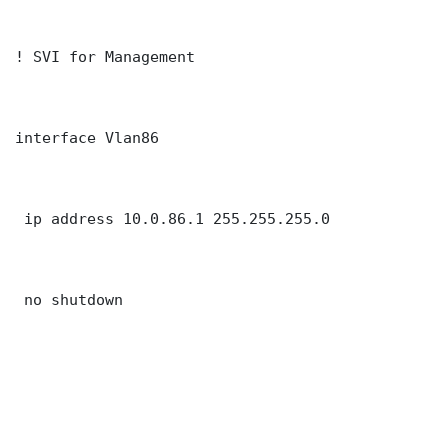
! SVI for Management

interface Vlan86

 ip address 10.0.86.1 255.255.255.0

 no shutdown
