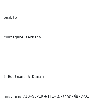
enable

configure terminal

! Hostname & Domain

hostname AIS-SUPER-WIFI-ไม-จำกด-คือ-SW01
