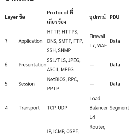
Protocol ที่
Layer
ชื่อ
อุปกรณ์
PDU
เกี่ยวข้อง
HTTP, HTTPS,
Firewall
7
Application
DNS, SMTP, FTP,
Data
L7, WAF
SSH, SNMP
SSL/TLS, JPEG,
6
Presentation
—
Data
ASCII, MPEG
NetBIOS, RPC,
5
Session
—
Data
PPTP
Load
4
Transport
TCP, UDP
Balancer
Segment
L4
Router,
IP, ICMP, OSPF,