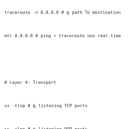
traceroute -n 8.8.8.8 # ดู path ไป destination

mtr 8.8.8.8 # ping + traceroute แบบ real-time

# Layer 4: Transport

ss -tlnp # ดู listening TCP ports

ss -ulnp # ดู listening UDP ports
