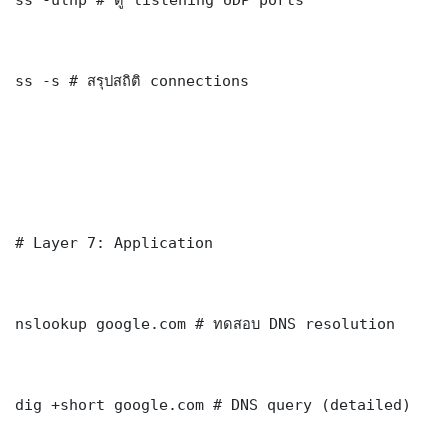
ss -s # สรุปสถิติ connections

# Layer 7: Application

nslookup google.com # ทดสอบ DNS resolution

dig +short google.com # DNS query (detailed)
