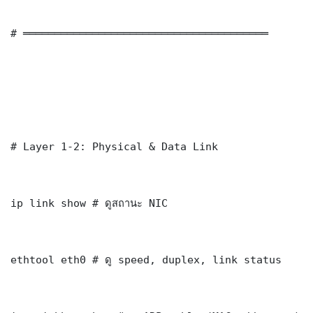
# ═══════════════════════════════════════

# Layer 1-2: Physical & Data Link

ip link show # ดูสถานะ NIC

ethtool eth0 # ดู speed, duplex, link status
