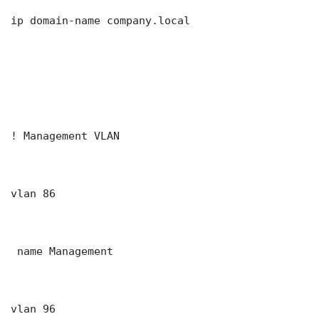
ip domain-name company.local

! Management VLAN

vlan 86

 name Management

vlan 96
