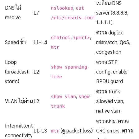
เปลี่ยน DNS
DNS ไม่
,
nslookup
cat
L7
server (8.8.8.8,
resolve
/etc/resolv.conf
1.1.1.1)
ตรวจ duplex
,
,
ethtool
iperf3
Speed ช้า
L1-L4
mismatch, QoS,
mtr
congestion
Loop
ตรวจ STP
show spanning-
(broadcast
L2
config, enable
tree
storm)
BPDU guard
ตรวจ trunk
,
show vlan
show
VLAN ไม่ผ่าน
L2
allowed vlan,
trunk
native vlan
ตรวจสาย, ตรวจ
Intermittent
L1-L3
(ดู packet loss)
CRC errors, ตรวจ
mtr
connectivity