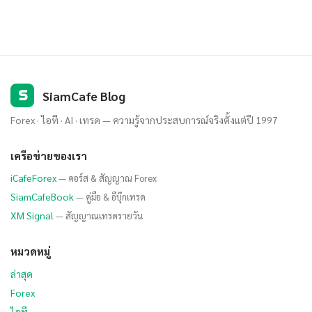
S
SiamCafe Blog
Forex · ไอที · AI · เทรด — ความรู้จากประสบการณ์จริงตั้งแต่ปี 1997
เครือข่ายของเรา
iCafeForex
— คอร์ส & สัญญาณ Forex
SiamCafeBook
— คู่มือ & อีบุ๊กเทรด
XM Signal
— สัญญาณเทรดรายวัน
หมวดหมู่
ล่าสุด
Forex
ไอที