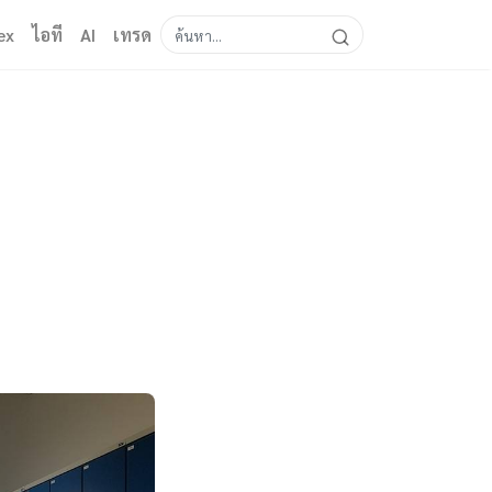
ex
ไอที
AI
เทรด