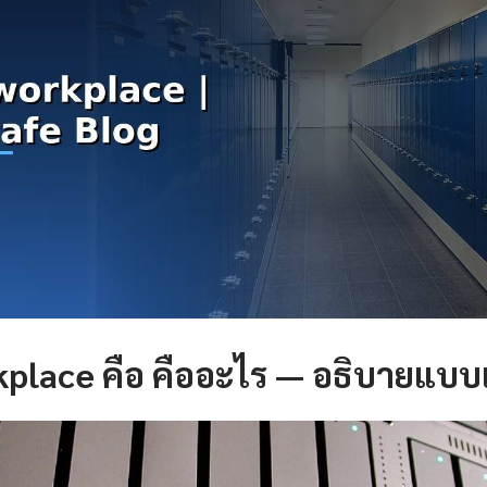
kplace คือ คืออะไร — อธิบายแบบเ