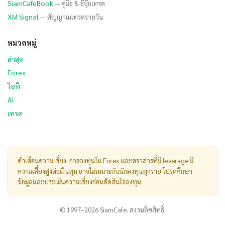
SiamCafeBook
— คู่มือ & อีบุ๊กเทรด
XM Signal
— สัญญาณเทรดรายวัน
หมวดหมู่
ล่าสุด
Forex
ไอที
AI
เทรด
คำเตือนความเสี่ยง: การลงทุนใน Forex และตราสารที่มี leverage มี
ความเสี่ยงสูงต่อเงินทุน อาจไม่เหมาะกับนักลงทุนทุกราย โปรดศึกษา
ข้อมูลและประเมินความเสี่ยงก่อนตัดสินใจลงทุน
© 1997–2026 SiamCafe. สงวนลิขสิทธิ์.