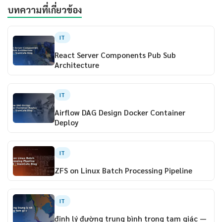
บทความที่เกี่ยวข้อง
IT
React Server Components Pub Sub
Architecture
IT
Airflow DAG Design Docker Container
Deploy
IT
ZFS on Linux Batch Processing Pipeline
IT
định lý đường trung bình trong tam giác —