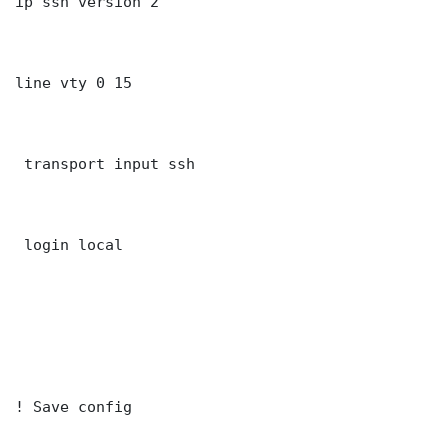
ip ssh version 2

line vty 0 15

 transport input ssh

 login local

! Save config
