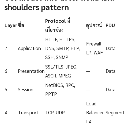
shoulders pattern
Protocol ที่
Layer
ชื่อ
อุปกรณ์
PDU
เกี่ยวข้อง
HTTP, HTTPS,
Firewall
7
Application
DNS, SMTP, FTP,
Data
L7, WAF
SSH, SNMP
SSL/TLS, JPEG,
6
Presentation
—
Data
ASCII, MPEG
NetBIOS, RPC,
5
Session
—
Data
PPTP
Load
4
Transport
TCP, UDP
Balancer
Segment
L4