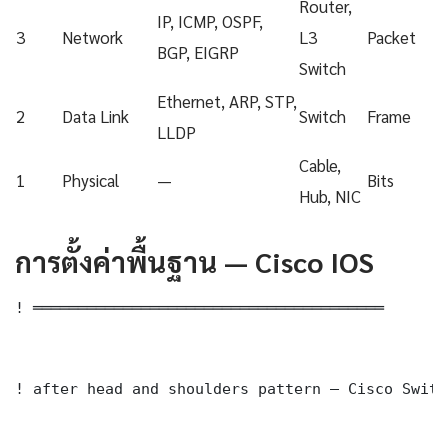
Router,
IP, ICMP, OSPF,
3
Network
L3
Packet
BGP, EIGRP
Switch
Ethernet, ARP, STP,
2
Data Link
Switch
Frame
LLDP
Cable,
1
Physical
—
Bits
Hub, NIC
การตั้งค่าพื้นฐาน — Cisco IOS
! ═══════════════════════════════════════

! after head and shoulders pattern — Cisco Switc