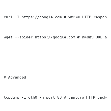
curl -I https://google.com # ทดสอบ HTTP response
wget --spider https://google.com # ทดสอบ URL acc
# Advanced

tcpdump -i eth0 -n port 80 # Capture HTTP packets