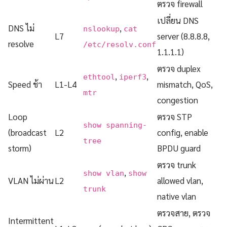
ตรวจ firewall
เปลี่ยน DNS
DNS ไม่
,
nslookup
cat
L7
server (8.8.8.8,
resolve
/etc/resolv.conf
1.1.1.1)
ตรวจ duplex
,
,
ethtool
iperf3
Speed ช้า
L1-L4
mismatch, QoS,
mtr
congestion
Loop
ตรวจ STP
show spanning-
(broadcast
L2
config, enable
tree
storm)
BPDU guard
ตรวจ trunk
,
show vlan
show
VLAN ไม่ผ่าน
L2
allowed vlan,
trunk
native vlan
ตรวจสาย, ตรวจ
Intermittent