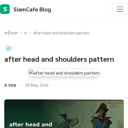
SiamCafe Blog
S
หน้าแรก
›
it
›
after head and shoulders pattern
IT
after head and shoulders pattern
อ.บอม
28 May 2026