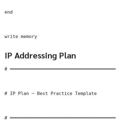
end

write memory
IP Addressing Plan
# ═══════════════════════════════════════

# IP Plan — Best Practice Template

# ═══════════════════════════════════════
