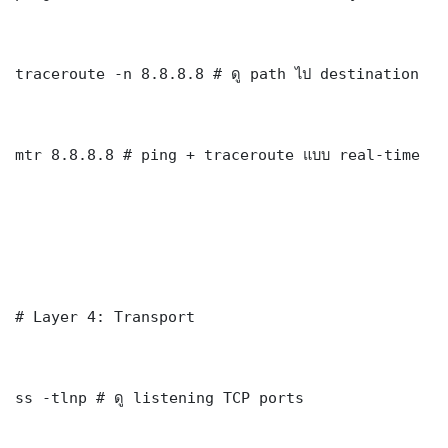
traceroute -n 8.8.8.8 # ดู path ไป destination

mtr 8.8.8.8 # ping + traceroute แบบ real-time

# Layer 4: Transport

ss -tlnp # ดู listening TCP ports
