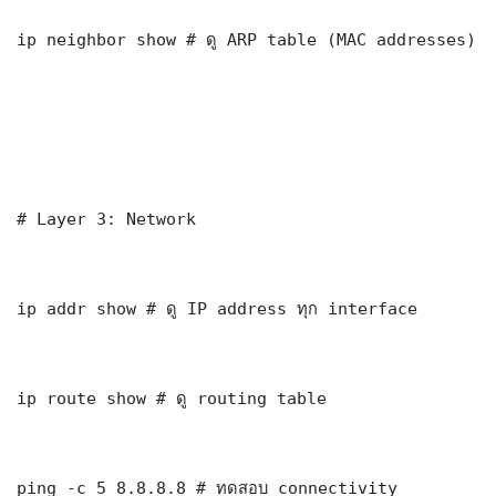
ip neighbor show # ดู ARP table (MAC addresses)

# Layer 3: Network

ip addr show # ดู IP address ทุก interface

ip route show # ดู routing table

ping -c 5 8.8.8.8 # ทดสอบ connectivity
