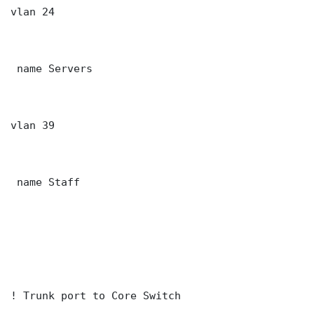
vlan 24

 name Servers

vlan 39

 name Staff

! Trunk port to Core Switch
