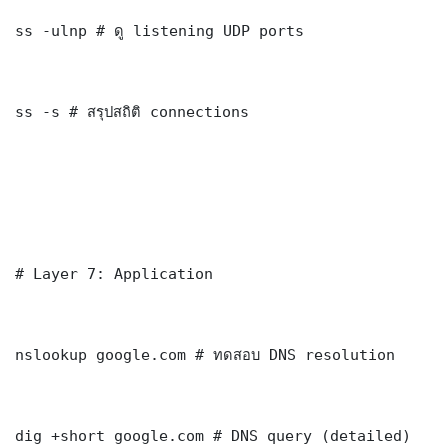
ss -ulnp # ดู listening UDP ports

ss -s # สรุปสถิติ connections

# Layer 7: Application

nslookup google.com # ทดสอบ DNS resolution

dig +short google.com # DNS query (detailed)
