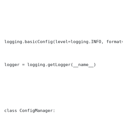
logging.basicConfig(level=logging.INFO, format="
logger = logging.getLogger(__name__)

class ConfigManager:
