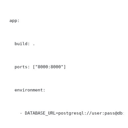
  app:

    build: .

    ports: ["8000:8000"]

    environment:

      - DATABASE_URL=postgresql://user:pass@db:5