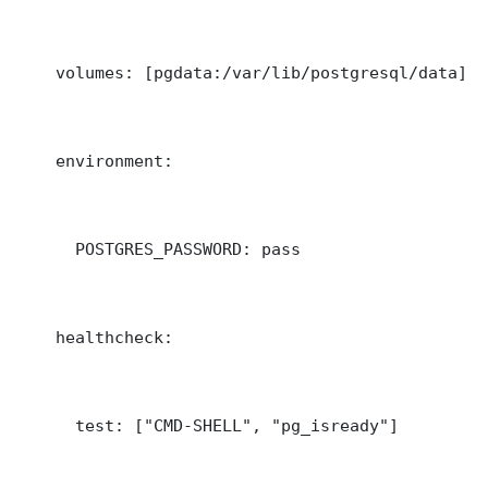
    volumes: [pgdata:/var/lib/postgresql/data]

    environment:

      POSTGRES_PASSWORD: pass

    healthcheck:

      test: ["CMD-SHELL", "pg_isready"]
