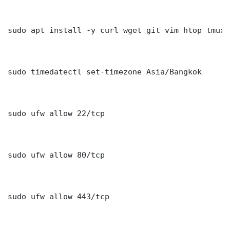
sudo apt install -y curl wget git vim htop tmux j
sudo timedatectl set-timezone Asia/Bangkok

sudo ufw allow 22/tcp

sudo ufw allow 80/tcp

sudo ufw allow 443/tcp
