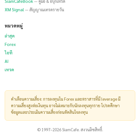
SiamCafeBook
— คู่มือ & อีบุ๊กเทรด
XM Signal
— สัญญาณเทรดรายวัน
หมวดหมู่
ล่าสุด
Forex
ไอที
AI
เทรด
คำเตือนความเสี่ยง: การลงทุนใน Forex และตราสารที่มี leverage มี
ความเสี่ยงสูงต่อเงินทุน อาจไม่เหมาะกับนักลงทุนทุกราย โปรดศึกษา
ข้อมูลและประเมินความเสี่ยงก่อนตัดสินใจลงทุน
© 1997–2026 SiamCafe. สงวนลิขสิทธิ์.