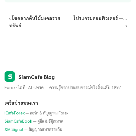
‹ โชคลาภต้นไม้มงคลรวย
โปรแกรมคอมพิวเตอร์ —...
ทรัพย์
›
S
SiamCafe Blog
Forex · ไอที · AI · เทรด — ความรู้จากประสบการณ์จริงตั้งแต่ปี 1997
เครือข่ายของเรา
iCafeForex
— คอร์ส & สัญญาณ Forex
SiamCafeBook
— คู่มือ & อีบุ๊กเทรด
XM Signal
— สัญญาณเทรดรายวัน