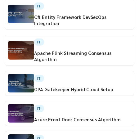
IT
C# Entity Framework DevSecOps
Integration
IT
Apache Flink Streaming Consensus
Algorithm
IT
OPA Gatekeeper Hybrid Cloud Setup
IT
Azure Front Door Consensus Algorithm
IT