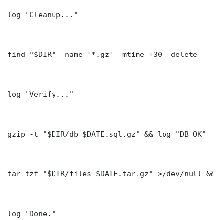
log "Cleanup..."

find "$DIR" -name '*.gz' -mtime +30 -delete

log "Verify..."

gzip -t "$DIR/db_$DATE.sql.gz" && log "DB OK"

tar tzf "$DIR/files_$DATE.tar.gz" >/dev/null && 
log "Done." 