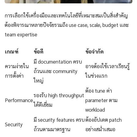
การเลือกใช้เครื่องมือและเทคโนโลยีที่เหมาะสมเป็นสิ่งสำคัญ
ต้องพิจารณาหลายปัจจัยรวมถึง use case, scale, budget และ
team expertise
เกณฑ์
ข้อดี
ข้อจำกัด
มี documentation ครบ
ความง่ายใน
อาจต้องใช้เวลาเรียนรู้
ถ้วนและ community
การตั้งค่า
ในช่วงแรก
ใหญ่
ต้อง tune ค่า
รองรับ high throughput
Performance
parameter ตาม
ได้ดีเยี่ยม
workload
มี security features ครบ
ต้องอัปเดต patch
Security
ถ้วนตามมาตรฐาน
อย่างสม่ำเสมอ