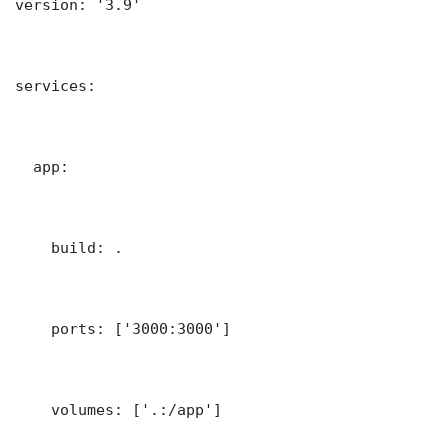
version: '3.9'

services:

  app:

    build: .

    ports: ['3000:3000']

    volumes: ['.:/app']
