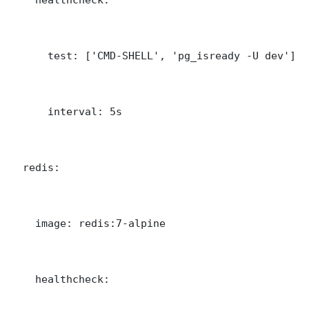
      test: ['CMD-SHELL', 'pg_isready -U dev']

      interval: 5s

  redis:

    image: redis:7-alpine

    healthcheck:
