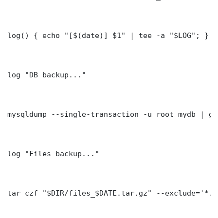
log() { echo "[$(date)] $1" | tee -a "$LOG"; }

log "DB backup..."

mysqldump --single-transaction -u root mydb | gz
log "Files backup..."

tar czf "$DIR/files_$DATE.tar.gz" --exclude='*.l