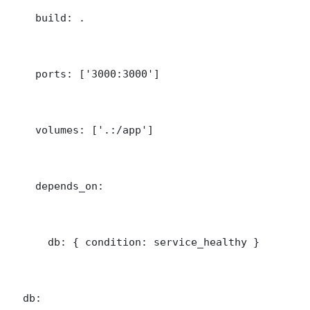
    build: .

    ports: ['3000:3000']

    volumes: ['.:/app']

    depends_on:

      db: { condition: service_healthy }

  db:
