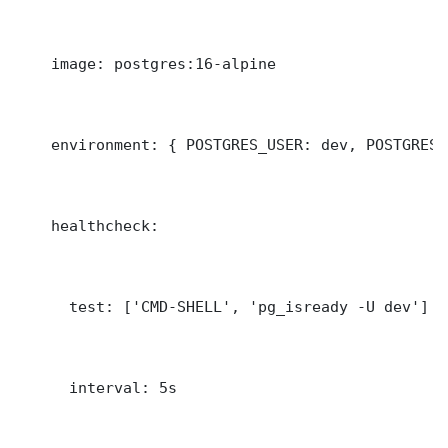
    image: postgres:16-alpine

    environment: { POSTGRES_USER: dev, POSTGRES_
    healthcheck:

      test: ['CMD-SHELL', 'pg_isready -U dev']

      interval: 5s
