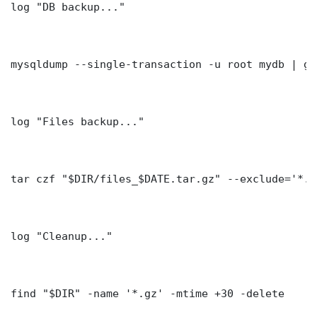
log "DB backup..."

mysqldump --single-transaction -u root mydb | gz
log "Files backup..."

tar czf "$DIR/files_$DATE.tar.gz" --exclude='*.l
log "Cleanup..."

find "$DIR" -name '*.gz' -mtime +30 -delete
