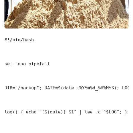
#!/bin/bash

set -euo pipefail

DIR="/backup"; DATE=$(date +%Y%m%d_%H%M%S); LOG=
log() { echo "[$(date)] $1" | tee -a "$LOG"; }
