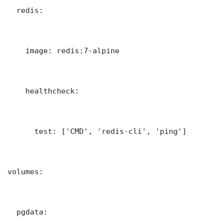
  redis:

    image: redis:7-alpine

    healthcheck:

      test: ['CMD', 'redis-cli', 'ping']

volumes:

  pgdata: