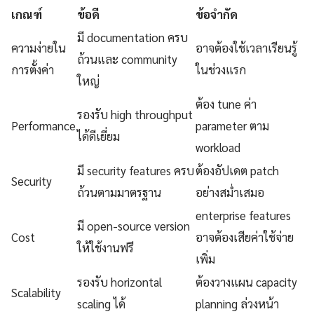
เกณฑ์
ข้อดี
ข้อจำกัด
มี documentation ครบ
ความง่ายใน
อาจต้องใช้เวลาเรียนรู้
ถ้วนและ community
การตั้งค่า
ในช่วงแรก
ใหญ่
ต้อง tune ค่า
รองรับ high throughput
Performance
parameter ตาม
ได้ดีเยี่ยม
workload
มี security features ครบ
ต้องอัปเดต patch
Security
ถ้วนตามมาตรฐาน
อย่างสม่ำเสมอ
enterprise features
มี open-source version
Cost
อาจต้องเสียค่าใช้จ่าย
ให้ใช้งานฟรี
เพิ่ม
รองรับ horizontal
ต้องวางแผน capacity
Scalability
scaling ได้
planning ล่วงหน้า