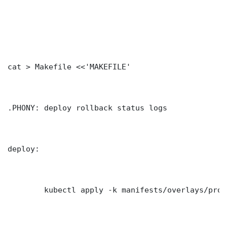
cat > Makefile <<'MAKEFILE'

.PHONY: deploy rollback status logs

deploy:

	kubectl apply -k manifests/overlays/production/
