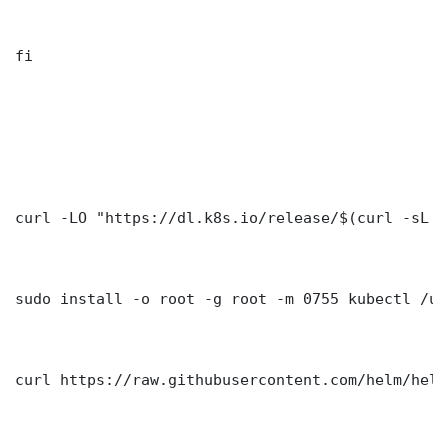
fi

curl -LO "https://dl.k8s.io/release/$(curl -sL h
sudo install -o root -g root -m 0755 kubectl /us
curl https://raw.githubusercontent.com/helm/helm