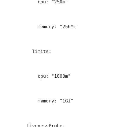
            cpu: "250m"

            memory: "256Mi"

          limits:

            cpu: "1000m"

            memory: "1Gi"

        livenessProbe:
