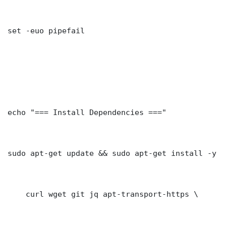
set -euo pipefail

echo "=== Install Dependencies ==="

sudo apt-get update && sudo apt-get install -y \

    curl wget git jq apt-transport-https \
