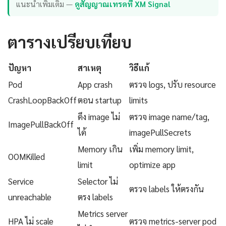
แนะนำเพิ่มเติม —
ดูสัญญาณเทรดที่ XM Signal
ตารางเปรียบเทียบ
ปัญหา
สาเหตุ
วิธีแก้
Pod
App crash
ตรวจ logs, ปรับ resource
CrashLoopBackOff
ตอน startup
limits
ดึง image ไม่
ตรวจ image name/tag,
ImagePullBackOff
ได้
imagePullSecrets
Memory เกิน
เพิ่ม memory limit,
OOMKilled
limit
optimize app
Service
Selector ไม่
ตรวจ labels ให้ตรงกัน
unreachable
ตรง labels
Metrics server
HPA ไม่ scale
ตรวจ metrics-server pod