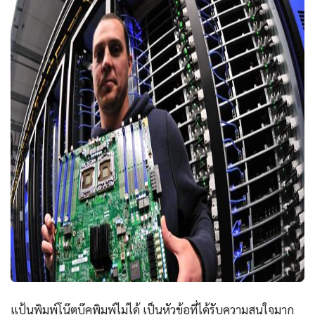
แป้นพิมพ์โน๊ตบุ๊คพิมพ์ไม่ได้ เป็นหัวข้อที่ได้รับความสนใจมาก