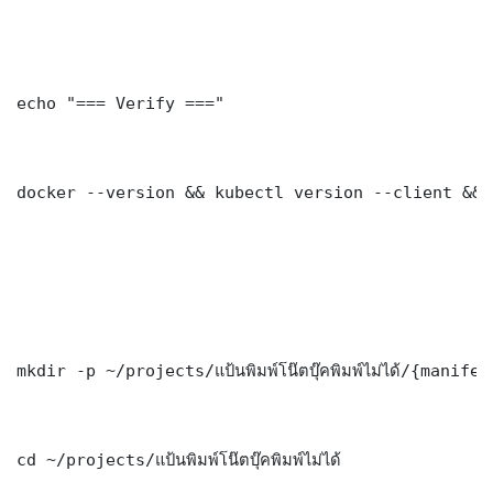
echo "=== Verify ==="

docker --version && kubectl version --client && 
mkdir -p ~/projects/แป้นพิมพ์โน๊ตบุ๊คพิมพ์ไม่ได้/{mani
cd ~/projects/แป้นพิมพ์โน๊ตบุ๊คพิมพ์ไม่ได้
