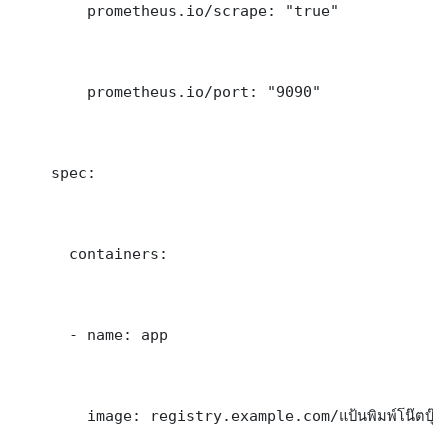
        prometheus.io/scrape: "true"

        prometheus.io/port: "9090"

    spec:

      containers:

      - name: app

        image: registry.example.com/แป้นพิมพ์โน๊ตบุ๊คพิม