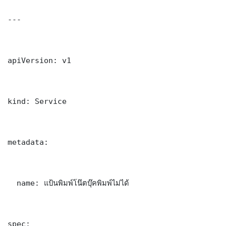
---

apiVersion: v1

kind: Service

metadata:

  name: แป้นพิมพ์โน๊ตบุ๊คพิมพ์ไม่ได้

spec:
