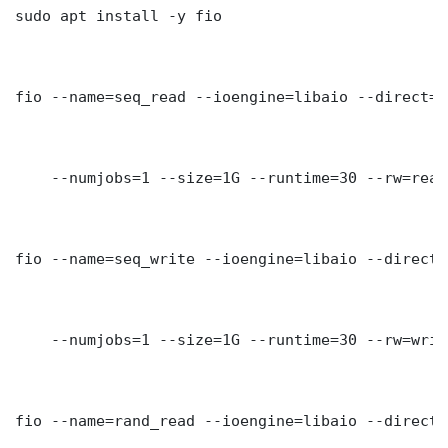
sudo apt install -y fio

fio --name=seq_read --ioengine=libaio --direct=1
    --numjobs=1 --size=1G --runtime=30 --rw=read
fio --name=seq_write --ioengine=libaio --direct=
    --numjobs=1 --size=1G --runtime=30 --rw=writ
fio --name=rand_read --ioengine=libaio --direct=