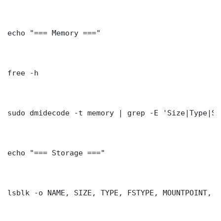
echo "=== Memory ==="

free -h

sudo dmidecode -t memory | grep -E 'Size|Type|Sp
echo "=== Storage ==="

lsblk -o NAME, SIZE, TYPE, FSTYPE, MOUNTPOINT, MO