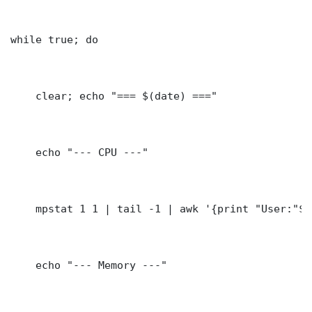
while true; do

    clear; echo "=== $(date) ==="

    echo "--- CPU ---"

    mpstat 1 1 | tail -1 | awk '{print "User:"$3
    echo "--- Memory ---"
