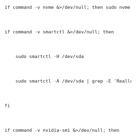
if command -v nvme &>/dev/null; then sudo nvme s
if command -v smartctl &>/dev/null; then

    sudo smartctl -H /dev/sda

    sudo smartctl -A /dev/sda | grep -E 'Realloc
fi

if command -v nvidia-smi &>/dev/null; then
