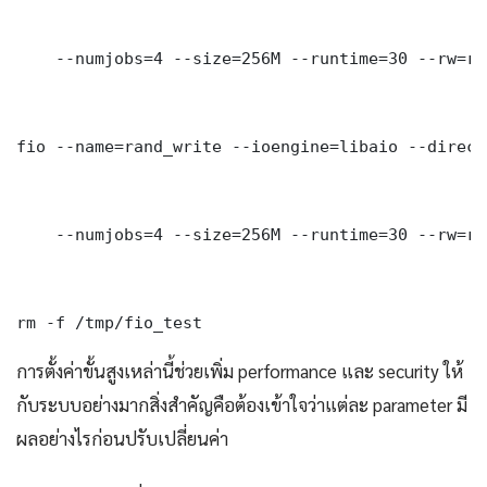
    --numjobs=4 --size=256M --runtime=30 --rw=ra
fio --name=rand_write --ioengine=libaio --direct
    --numjobs=4 --size=256M --runtime=30 --rw=ra
rm -f /tmp/fio_test
การตั้งค่าขั้นสูงเหล่านี้ช่วยเพิ่ม performance และ security ให้
กับระบบอย่างมากสิ่งสำคัญคือต้องเข้าใจว่าแต่ละ parameter มี
ผลอย่างไรก่อนปรับเปลี่ยนค่า