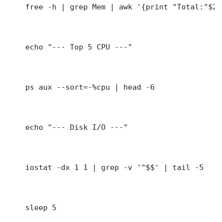
    free -h | grep Mem | awk '{print "Total:"$2"
    echo "--- Top 5 CPU ---"

    ps aux --sort=-%cpu | head -6

    echo "--- Disk I/O ---"

    iostat -dx 1 1 | grep -v '^$$' | tail -5

    sleep 5
