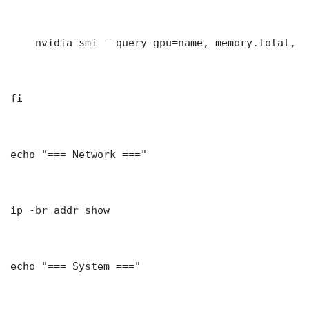
    nvidia-smi --query-gpu=name, memory.total, t
fi

echo "=== Network ==="

ip -br addr show

echo "=== System ==="
