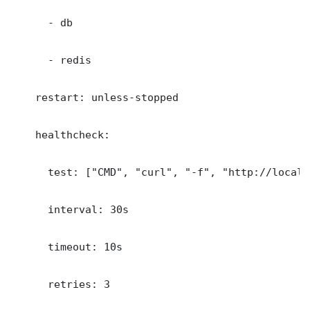
      - db

      - redis

    restart: unless-stopped

    healthcheck:

      test: ["CMD", "curl", "-f", "http://localh
      interval: 30s

      timeout: 10s

      retries: 3
