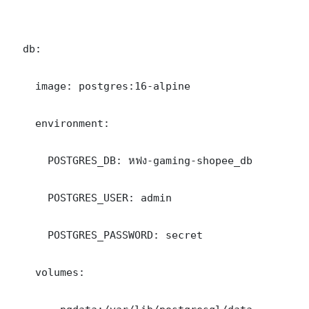
  db:

    image: postgres:16-alpine

    environment:

      POSTGRES_DB: หฟง-gaming-shopee_db

      POSTGRES_USER: admin

      POSTGRES_PASSWORD: secret

    volumes:
