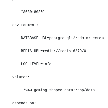
      - "8080:8080"

    environment:

      - DATABASE_URL=postgresql://admin:secret@d
      - REDIS_URL=redis://redis:6379/0

      - LOG_LEVEL=info

    volumes:

      - ./หฟง-gaming-shopee-data:/app/data

    depends_on:
