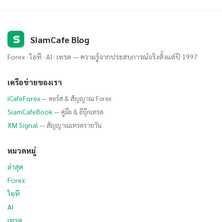
S
SiamCafe Blog
Forex · ไอที · AI · เทรด — ความรู้จากประสบการณ์จริงตั้งแต่ปี 1997
เครือข่ายของเรา
iCafeForex
— คอร์ส & สัญญาณ Forex
SiamCafeBook
— คู่มือ & อีบุ๊กเทรด
XM Signal
— สัญญาณเทรดรายวัน
หมวดหมู่
ล่าสุด
Forex
ไอที
AI
เทรด