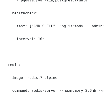
      - pgdata:/var/lib/postgresql/data

    healthcheck:

      test: ["CMD-SHELL", "pg_isready -U admin"]

      interval: 10s

  redis:

    image: redis:7-alpine

    command: redis-server --maxmemory 256mb --ma