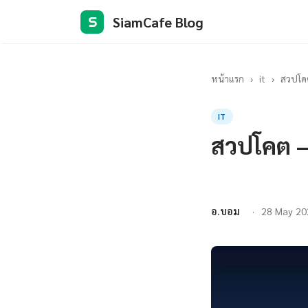
SiamCafe Blog
S
หน้าแรก
›
it
›
สวปโคต 
IT
สวปโคต — ท
อ.บอม
28 May 20