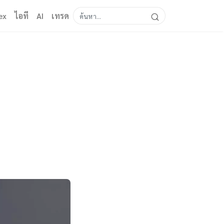
ex
ไอที
AI
เทรด