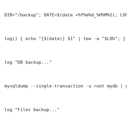
DIR="/backup"; DATE=$(date +%Y%m%d_%H%M%S); LOG=
log() { echo "[$(date)] $1" | tee -a "$LOG"; }

log "DB backup..."

mysqldump --single-transaction -u root mydb | gz
log "Files backup..."
