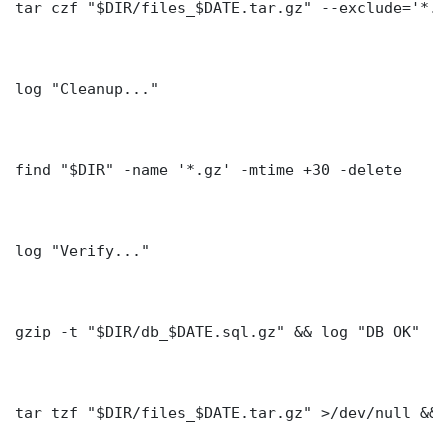
tar czf "$DIR/files_$DATE.tar.gz" --exclude='*.l
log "Cleanup..."

find "$DIR" -name '*.gz' -mtime +30 -delete

log "Verify..."

gzip -t "$DIR/db_$DATE.sql.gz" && log "DB OK"

tar tzf "$DIR/files_$DATE.tar.gz" >/dev/null && 