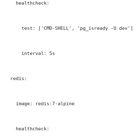
    healthcheck:

      test: ['CMD-SHELL', 'pg_isready -U dev']

      interval: 5s

  redis:

    image: redis:7-alpine

    healthcheck:
