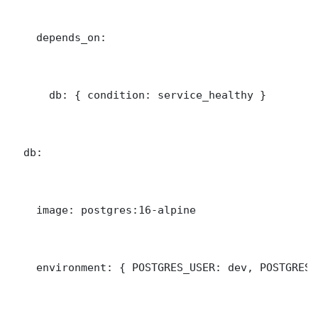
    depends_on:

      db: { condition: service_healthy }

  db:

    image: postgres:16-alpine

    environment: { POSTGRES_USER: dev, POSTGRES_