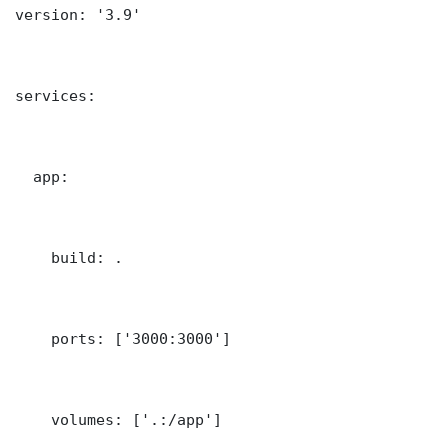
version: '3.9'

services:

  app:

    build: .

    ports: ['3000:3000']

    volumes: ['.:/app']
