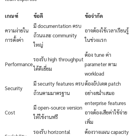
เกณฑ์
ข้อดี
ข้อจำกัด
มี documentation ครบ
ความง่ายใน
อาจต้องใช้เวลาเรียนรู้
ถ้วนและ community
การตั้งค่า
ในช่วงแรก
ใหญ่
ต้อง tune ค่า
รองรับ high throughput
Performance
parameter ตาม
ได้ดีเยี่ยม
workload
มี security features ครบ
ต้องอัปเดต patch
Security
ถ้วนตามมาตรฐาน
อย่างสม่ำเสมอ
enterprise features
มี open-source version
Cost
อาจต้องเสียค่าใช้จ่าย
ให้ใช้งานฟรี
เพิ่ม
รองรับ horizontal
ต้องวางแผน capacity