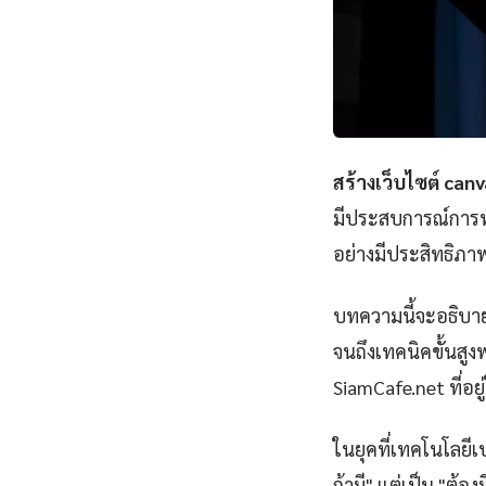
สร้างเว็บไซต์ canv
มีประสบการณ์การทำค
อย่างมีประสิทธิภา
บทความนี้จะอธิบาย
จนถึงเทคนิคขั้นสูงพ
SiamCafe.net ที่อยู
ในยุคที่เทคโนโลยีเป
ถ้ามี" แต่เป็น "ต้อ