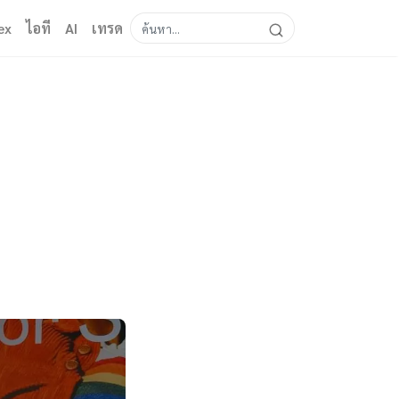
ex
ไอที
AI
เทรด