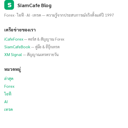
S
SiamCafe Blog
Forex · ไอที · AI · เทรด — ความรู้จากประสบการณ์จริงตั้งแต่ปี 1997
เครือข่ายของเรา
iCafeForex
— คอร์ส & สัญญาณ Forex
SiamCafeBook
— คู่มือ & อีบุ๊กเทรด
XM Signal
— สัญญาณเทรดรายวัน
หมวดหมู่
ล่าสุด
Forex
ไอที
AI
เทรด