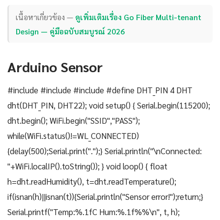
เนื้อหาเกี่ยวข้อง —
ดูเพิ่มเติมเรื่อง Go Fiber Multi-tenant
Design — คู่มือฉบับสมบูรณ์ 2026
Arduino Sensor
#include #include #include #define DHT_PIN 4 DHT
dht(DHT_PIN, DHT22); void setup() { Serial.begin(115200);
dht.begin(); WiFi.begin("SSID","PASS");
while(WiFi.status()!=WL_CONNECTED)
{delay(500);Serial.print(".");} Serial.println("\nConnected:
"+WiFi.localIP().toString()); } void loop() { float
h=dht.readHumidity(), t=dht.readTemperature();
if(isnan(h)||isnan(t)){Serial.println("Sensor error!");return;}
Serial.printf("Temp:%.1fC Hum:%.1f%%\n", t, h);