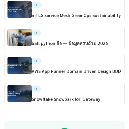
IT
mTLS Service Mesh GreenOps Sustainability
IT
ball python คือ — ข้อมูลครบถ้วน 2026
IT
AWS App Runner Domain Driven Design DDD
IT
Snowflake Snowpark IoT Gateway