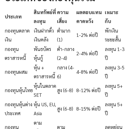
สินทรัพย์ที่
ความ
ผลตอบแทน
เหมาะ
ประเภท
ลงทุน
เสี่ยง
คาดหวัง
กับ
กองทุนตลาด
เงินฝากตั๋ว
ต่ำมาก
พักเงิน
1-2% ต่อปี
เงิน
เงินคลัง
(1)
ระยะสั้น
กองทุน
พันธบัตร
ต่ำ-กลาง
ลงทุน 1-3
2-4% ต่อปี
ตราสารหนี้
หุ้นกู้
(2-4)
ปี
หุ้น +
กลาง (4-
ลงทุน 3-5
กองทุนผสม
4-8% ต่อปี
ตราสารหนี้
6)
ปี
หุ้นในตลาด
ลงทุน 5+
กองทุนหุ้นไทย
สูง (6-8)
8-12% ต่อปี
SET
ปี
กองทุนหุ้นต่าง
หุ้น US, EU,
ลงทุน 5+
สูง (6-8)
8-15% ต่อปี
ประเทศ
Asia
ปี
ตาม
กองทุน
ตาม
ลดหย่อน