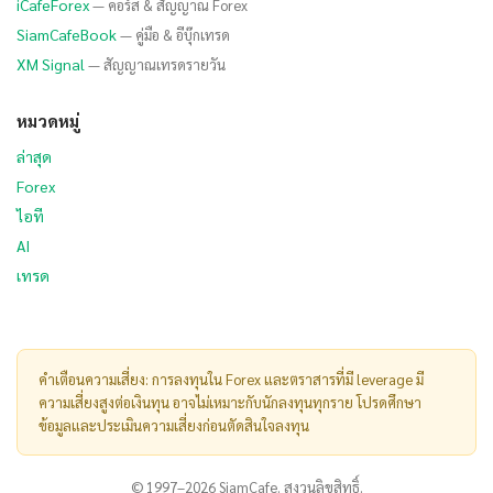
iCafeForex
— คอร์ส & สัญญาณ Forex
SiamCafeBook
— คู่มือ & อีบุ๊กเทรด
XM Signal
— สัญญาณเทรดรายวัน
หมวดหมู่
ล่าสุด
Forex
ไอที
AI
เทรด
คำเตือนความเสี่ยง: การลงทุนใน Forex และตราสารที่มี leverage มี
ความเสี่ยงสูงต่อเงินทุน อาจไม่เหมาะกับนักลงทุนทุกราย โปรดศึกษา
ข้อมูลและประเมินความเสี่ยงก่อนตัดสินใจลงทุน
© 1997–2026 SiamCafe. สงวนลิขสิทธิ์.