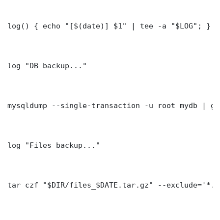
log() { echo "[$(date)] $1" | tee -a "$LOG"; }

log "DB backup..."

mysqldump --single-transaction -u root mydb | gz
log "Files backup..."

tar czf "$DIR/files_$DATE.tar.gz" --exclude='*.l