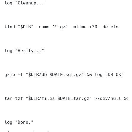
log "Cleanup..."

find "$DIR" -name '*.gz' -mtime +30 -delete

log "Verify..."

gzip -t "$DIR/db_$DATE.sql.gz" && log "DB OK"

tar tzf "$DIR/files_$DATE.tar.gz" >/dev/null && 
log "Done." 