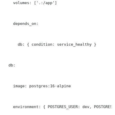
    volumes: ['.:/app']

    depends_on:

      db: { condition: service_healthy }

  db:

    image: postgres:16-alpine

    environment: { POSTGRES_USER: dev, POSTGRES_