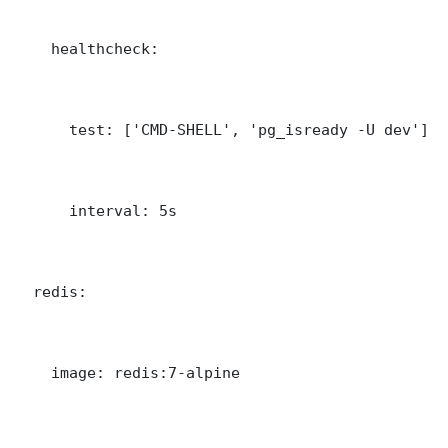
    healthcheck:

      test: ['CMD-SHELL', 'pg_isready -U dev']

      interval: 5s

  redis:

    image: redis:7-alpine
