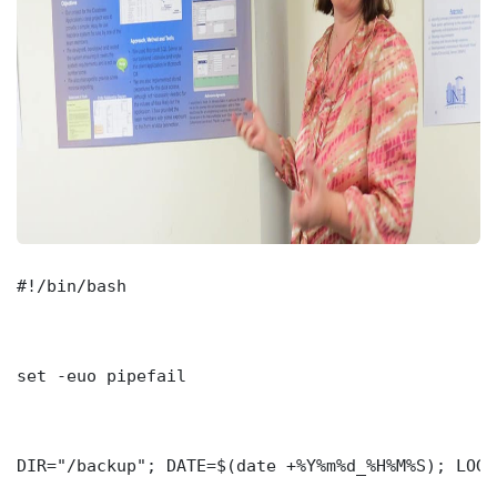
#!/bin/bash

set -euo pipefail

DIR="/backup"; DATE=$(date +%Y%m%d_%H%M%S); LOG=